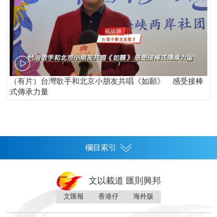
（有片）台灣歌手和北京小朋友共唱《如願》 感受接棒
式傳承力量
欄目索引
首頁
文以載道 匯則興邦
香港
文匯報
香港仔
海外版
神州
灣區生活
灣區企業
灣區文化
灣區旅遊
灣區人