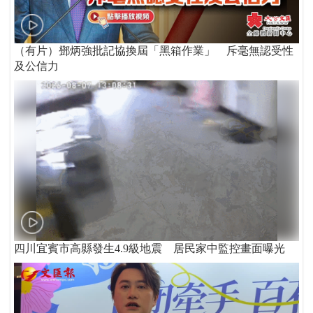
（有片）鄧炳強批記協換屆「黑箱作業」 斥毫無認受性
及公信力
四川宜賓市高縣發生4.9級地震 居民家中監控畫面曝光