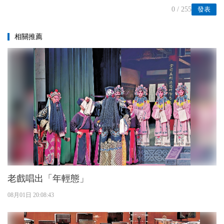
0
/ 255
發表
相關推薦
老戲唱出「年輕態」
08月01日 20:08:43