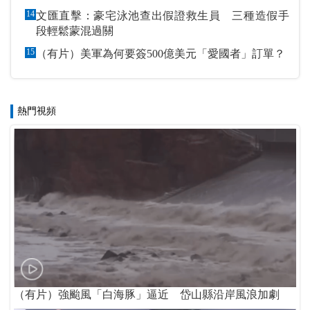
14
文匯直擊：豪宅泳池查出假證救生員 三種造假手
段輕鬆蒙混過關
15
（有片）美軍為何要簽500億美元「愛國者」訂單？
熱門視頻
（有片）強颱風「白海豚」逼近 岱山縣沿岸風浪加劇