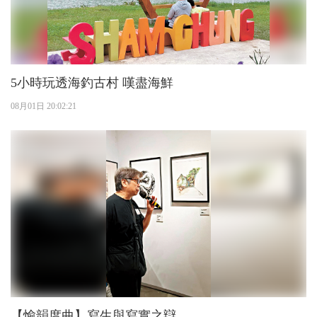
5小時玩透海釣古村 嘆盡海鮮
08月01日 20:02:21
【愉韻度曲】寫生與寫實之辯