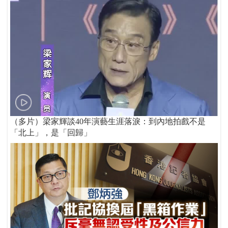
（多片）梁家輝談40年演藝生涯落淚：到內地拍戲不是
「北上」，是「回歸」