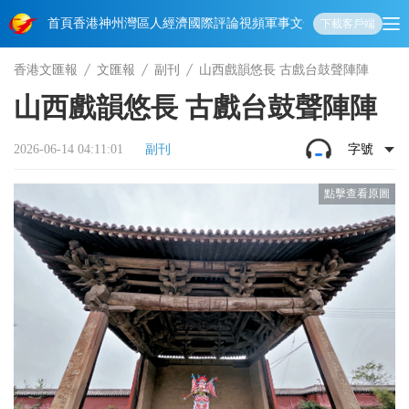
首頁
香港
神州
灣區人
經濟
國際
評論
視頻
軍事
文化
娛樂
生活
教育
體
下載客戶端
香港文匯報
文匯報
副刊
山西戲韻悠長 古戲台鼓聲陣陣
山西戲韻悠長 古戲台鼓聲陣陣
2026-06-14 04:11:01
副刊
字號