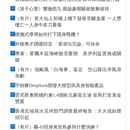
4
《浪子心聲》響徹西九 羅啟豪開騷致敬黎彼得
5
（有片）黃大仙上邨樓上樓下疑噪音釀血案 一人墮
樓亡一人身中多刀重傷
6
便攜式導彈如何打下隱身戰機？
7
外籍專才踴躍回流 「香港玩完論」可休矣
8
專家：霍爾木茲海峽能否重開 美伊利益置換成關
鍵
9
（有片）強颱風「白海豚」逼近 岱山縣沿岸風浪
加劇
10
宇樹夥DeepSeek開發大模型與具身智能產品
11
雲尼斯奧斯續約兼1.4億歐元豪簽文迪 皇馬打造黃金
雙翼
12
香港宏福苑火災跨部門調查最終報告：大火或由煙
頭引起
13
（有片）轟-6J現身黃岩島參與什麼演練？