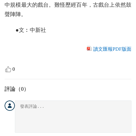
中規模最大的戲台。難怪歷經百年，古戲台上依然鼓
聲陣陣。
●文︰中新社
讀文匯報PDF版面
0
評論（
0
）