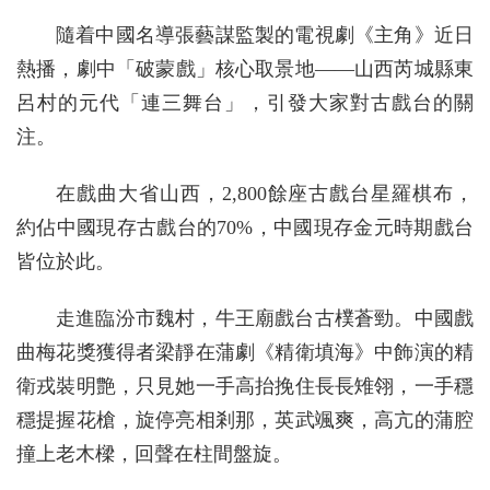
隨着中國名導張藝謀監製的電視劇《主角》近日
熱播，劇中「破蒙戲」核心取景地——山西芮城縣東
呂村的元代「連三舞台」，引發大家對古戲台的關
注。
在戲曲大省山西，2,800餘座古戲台星羅棋布，
約佔中國現存古戲台的70%，中國現存金元時期戲台
皆位於此。
走進臨汾市魏村，牛王廟戲台古樸蒼勁。中國戲
曲梅花獎獲得者梁靜在蒲劇《精衛填海》中飾演的精
衛戎裝明艶，只見她一手高抬挽住長長雉翎，一手穩
穩提握花槍，旋停亮相剎那，英武颯爽，高亢的蒲腔
撞上老木樑，回聲在柱間盤旋。