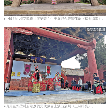
●中國戲曲梅花獎獲得者梁靜在牛王廟戲台表演蒲劇《精衛填海》。
●演員在郭壁村府君廟的元代戲台上演出蒲劇《三關排宴》。