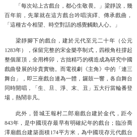
「每次站上古戲台，都心生敬畏。」梁靜說，幾
百年前，先輩就在這方戲台吟唱演繹、傳承戲曲，
「這種古今相望、時空對話的感覺觸動人心。」
梁靜腳下的戲台，建於元代至元二十年（公元
1283年），保留完整的宋金樂亭制式，四根角柱撐起
整個屋頂，全用榫卯，古拙精巧的構造成為研究中國
戲曲發展的珍貴實物。而電視劇《主角》中的「連三
舞台」，即三座戲台連為一體，鑼鼓一響，各自舞台
同時開唱，「生、旦、淨、末、丑」五大行當輪番登
場，熱鬧非凡。
此外，晉城王報村二郎廟戲台建於金代，距今
843年，是中國現存最早有明確紀年的戲台；臨汾喬
澤廟戲台建築面積174平方米，為中國現存元代戲台