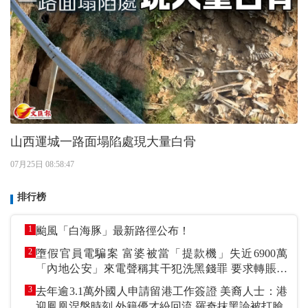
山西運城一路面塌陷處現大量白骨
07月25日 08:58:47
排行榜
1
颱風「白海豚」最新路徑公布！
2
墮假官員電騙案 富婆被當「提款機」失近6900萬
「內地公安」來電聲稱其干犯洗黑錢罪 要求轉賬到
指定戶口作「保證金」
3
去年逾3.1萬外國人申請留港工作簽證 美裔人士：港
迎鳳凰涅槃時刻 外籍優才紛回流 羅奇抹黑論被打臉