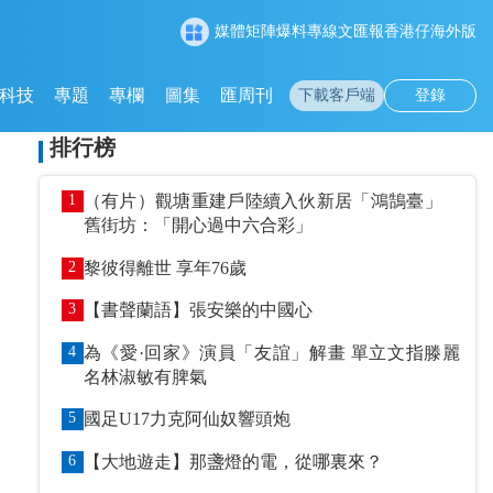
媒體矩陣
爆料專線
文匯報
香港仔
海外版
科技
專題
專欄
圖集
匯周刊
下載客戶端
登錄
排行榜
1
（有片）觀塘重建戶陸續入伙新居「鴻鵠臺」
舊街坊：「開心過中六合彩」
2
黎彼得離世 享年76歲
3
【書聲蘭語】張安樂的中國心
4
為《愛·回家》演員「友誼」解畫 單立文指滕麗
名林淑敏有脾氣
5
國足U17力克阿仙奴響頭炮
6
【大地遊走】那盞燈的電，從哪裏來？