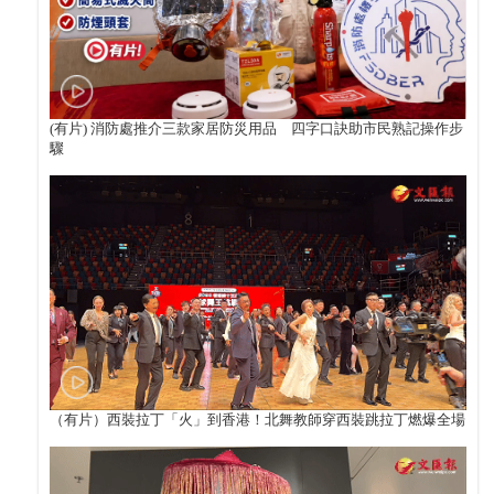
(有片) 消防處推介三款家居防災用品 四字口訣助市民熟記操作步
驟
（有片）西裝拉丁「火」到香港！北舞教師穿西裝跳拉丁燃爆全場