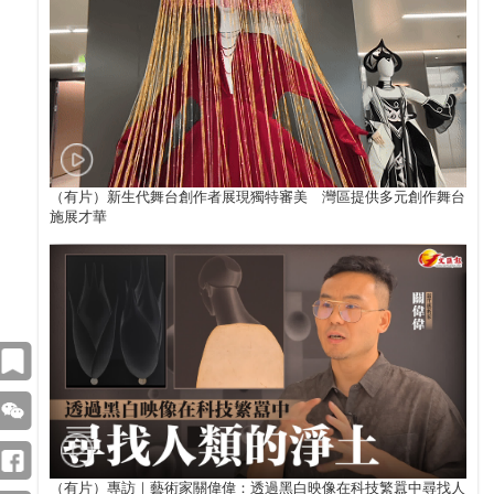
（有片）新生代舞台創作者展現獨特審美 灣區提供多元創作舞台
施展才華
（有片）專訪｜藝術家關偉偉：透過黑白映像在科技繁囂中尋找人