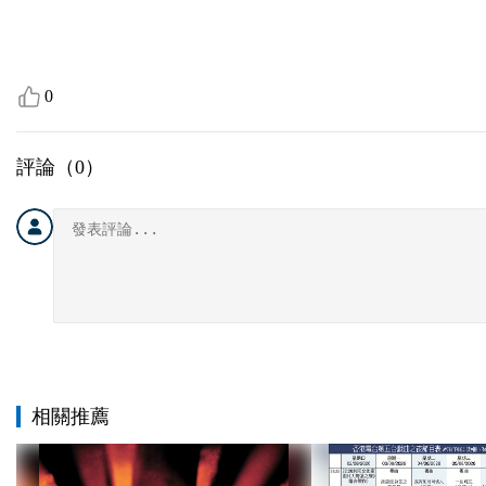
0
評論（
0
）
相關推薦