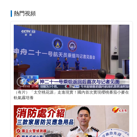
熱門視頻
（有片）「太空桃花源」走進現實！國內首次實現櫻桃番茄小麥在
軌氣霧培養