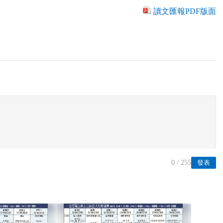
讀文匯報PDF版面
0
/ 255
發表