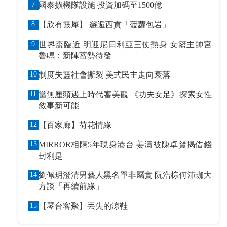
7
國泰擴機隊設施 投資加碼至1500億
8
【欣有靈犀】 邂逅西貢「菠蘿包岩」
9
世界盃臨近 明迎尼日利亞三仗熱身 女籃主帥宮
魯鳴：新陣蓄勢待發
10
制度失靈社會撕裂 美式民主走向衰落
11
當無厘頭遇上時代審美觀 《功夫女足》探索女性
敘事新可能
12
【百家廊】荷花情緣
13
MIRROR相隔5年現身港台 姜濤被陳卓賢揭借錢
封利是
14
劉佩玥澄清男藝人黑名單非屬實 阮浩棕何沛珈大
方談「再續前緣」
15
【琴台客聚】丟失的涼鞋