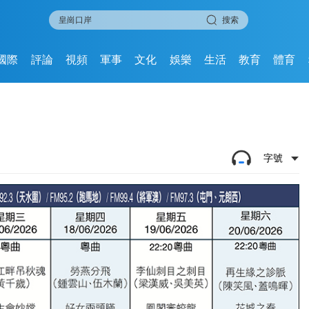
搜索
國際
評論
視頻
軍事
文化
娛樂
生活
教育
體育
字號