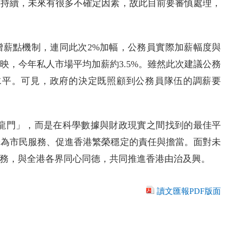
事持續，未來有很多不確定因素，故此目前要審慎處理，
增薪點機制，連同此次2%加幅，公務員實際加薪幅度與
映，今年私人市場平均加薪約3.5%。雖然此次建議公務
水平。可見，政府的決定既照顧到公務員隊伍的調薪要
搬龍門」，而是在科學數據與財政現實之間找到的最佳平
於為市民服務、促進香港繁榮穩定的責任與擔當。面對未
務，與全港各界同心同德，共同推進香港由治及興。
讀文匯報PDF版面