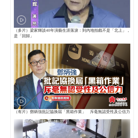
（多片）梁家輝談40年演藝生涯落淚：到內地拍戲不是「北上」，
是「回歸」
（有片）鄧炳強批記協換屆「黑箱作業」 斥毫無認受性及公信力