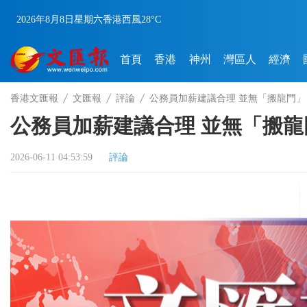
2026年8月8日
星期六
香港
西風
28°C
首頁
香港
神州
灣區人
經濟
香港文匯報
文匯報
評論
公務員加薪建議合理 並無「搬龍門」
公務員加薪建議合理 並無「搬龍
2026-06-11 04:53:59
評論