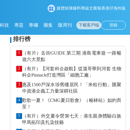
媒體矩陣
爆料專線
文匯報
香港仔
海外版
科技
專題
專欄
圖集
匯周刊
下載客戶端
登錄
排行榜
1
（有片）去街GUIDE 第三期 港島電車遊 一路暢
遊六大景點
2
（有片）【河套科企啟航】從溫哥華到河套 生物
科企Pinnacle打造灣區「細胞工廠」
3
惠及1500戶深水埗舊樓居民！「米粒行動」匯聚
中資港企義工力量深耕社區
4
歡歌一夏！《CMG夏日歌會》（榆林站）如約而
至！
5
（有片）外交夏令營第七天：港生親身體驗白族
甲馬拓印及扎染技藝