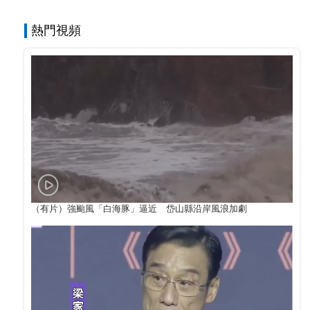
熱門視頻
（有片）強颱風「白海豚」逼近 岱山縣沿岸風浪加劇