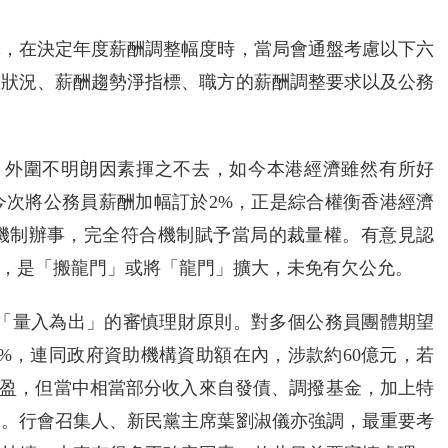
導，在決定年度薪酬調整幅度時，當局會通盤考慮以下六
政狀況、薪酬趨勢淨指標、職方的薪酬調整要求以及公務
，外圍不明朗因素揮之不去，如今本港經濟雖然有所好
今次將公務員薪酬加幅訂於2%，正是綜合權衡香港經濟
機制辦事，完全符合機制賦予當局的裁量權。有意見認
，是「搬龍門」或將「龍門」擴大，未免有欠公允。
定「量入為出」的審慎理財原則。對多個公務員團體期望
薪2%，連同政府資助機構資助額在內，涉款約60億元，若
虧為盈，但當中相當部分收入來自發債、調撥基金，加上特
支。行會召集人、新民黨主席葉劉淑儀亦強調，最重要考