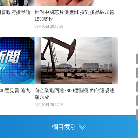
應對中國AI 特朗普政府掀爭論
針對中國芯片供應鏈 擬對多晶矽加徵
15%關稅
08月06日 20:18:20
意見書 逾九
向企業退回逾7800億關稅 約佔違規總
額六成
08月06日 20:17:56
欄目索引