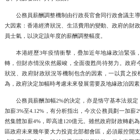
公務員薪酬調整機制由行政長官會同行政會議主
大因素：香港經濟狀況、生活費用的變動、政府的財
員士氣，以決定該年度的薪酬調整幅度。
本港經歷3年疫情衝擊，疊加近年地緣政治緊張
轉，但財赤情況依然嚴峻，全面復甦尚待努力。政府
狀況、政府財政狀況等機制包含的因素，一以貫之按
為，政府決定加幅時考慮未來發展需要及地緣政治因素
公務員薪酬加幅2%的決定，亦是恪守基本法規
加薪3%至4.12%，有分析指出，今次公務員劃一加
然集體加薪4%，即高達120億元。雖然政府財政轉
區政府未來幾年要大力投資北部都會區，必須嚴控開