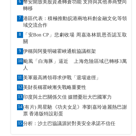
6
幣安開放美股資產轉倉功能 支持與其他券商雙向
轉移
7
港區代表：積極推動皖港兩地科創金融文化等領
域交流合作
8
「安Bon CP」悲劇收場 周嘉洛林凱恩否認互取
關
9
伊稱與阿曼明確霍峽通航協議框架
10
颱風「白海豚」逼近 上海危險區域已轉移3萬
人
11
美軍最高將領尋求伊戰「退場途徑」
12
美財長稱霍峽漸失戰略重要性
13
印度與土巴關係欠佳 媒體憂壯大巴國軍力
14
(有片) 周星馳《功夫女足》率劉嘉玲迪麗熱巴謝
票 香港版特設彩蛋
15
分析：沙土巴協議源於對美安全承諾不信任