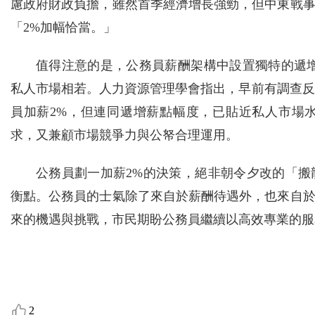
慮政府財政負擔，雖然首季經濟增長強勁，但中東戰
「2%加幅恰當。」
值得注意的是，公務員薪酬架構中設置獨特的遞
私人市場相若。人力資源管理學會指出，早前有調查反
員加薪2%，但連同遞增薪點幅度，已貼近私人市場
求，又兼顧市場競爭力與公帑合理運用。
公務員劃一加薪2%的決策，絕非朝令夕改的「
衡點。公務員的士氣除了來自於薪酬待遇外，也來自
來的機遇與挑戰，市民期盼公務員繼續以高效專業的服
2