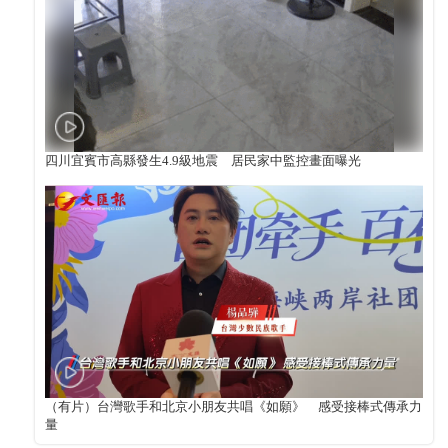
四川宜賓市高縣發生4.9級地震 居民家中監控畫面曝光
（有片）台灣歌手和北京小朋友共唱《如願》 感受接棒式傳承力
量