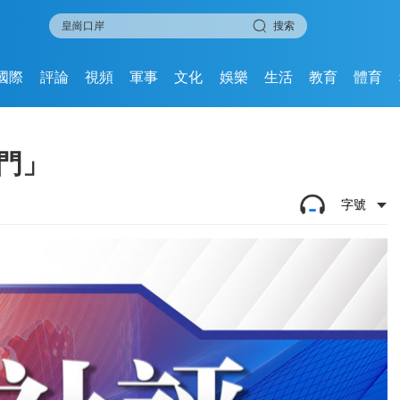
搜索
國際
評論
視頻
軍事
文化
娛樂
生活
教育
體育
門」
字號