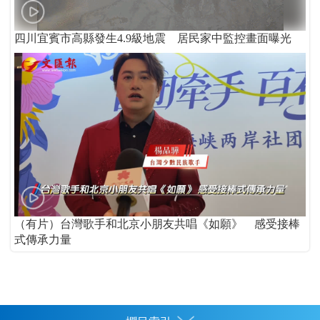
四川宜賓市高縣發生4.9級地震 居民家中監控畫面曝光
（有片）台灣歌手和北京小朋友共唱《如願》 感受接棒
式傳承力量