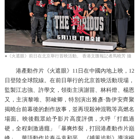
●《火遮眼》前日在北京舉行首映活動。 香港文匯報記者馬曉芳 攝
港產動作片《火遮眼》11日在中國內地上映，12
日登陸全球院線。在前日舉行的北京首映活動現場，
監製江志強、許學文，領銜主演謝苗、林科燈、楊恩
又，主演黎唯、郭峻卿，特別演出雅彥·魯伊安齊聚
揭曉台前幕後的創作故事，並再現殺神混戰等高燃名
場面。映後觀眾給予影片高度評價，大呼「打戲過
硬，全程刺激過癮」「暴爽炸裂，打回港產動作片巔
峰」，華語動作片泰斗袁和平、《捕風追影》導演楊