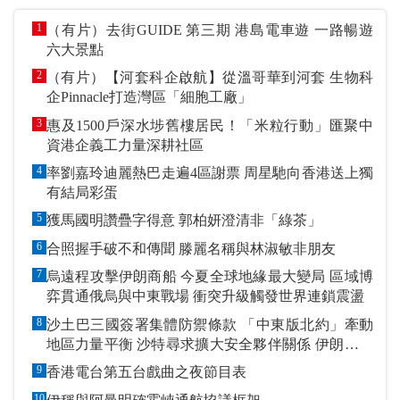
1
（有片）去街GUIDE 第三期 港島電車遊 一路暢遊
六大景點
2
（有片）【河套科企啟航】從溫哥華到河套 生物科
企Pinnacle打造灣區「細胞工廠」
3
惠及1500戶深水埗舊樓居民！「米粒行動」匯聚中
資港企義工力量深耕社區
4
率劉嘉玲迪麗熱巴走遍4區謝票 周星馳向香港送上獨
有結局彩蛋
5
獲馬國明讚疊字得意 郭柏妍澄清非「綠茶」
6
合照握手破不和傳聞 滕麗名稱與林淑敏非朋友
7
烏遠程攻擊伊朗商船 今夏全球地緣最大變局 區域博
弈貫通俄烏與中東戰場 衝突升級觸發世界連鎖震盪
8
沙土巴三國簽署集體防禦條款 「中東版北約」牽動
地區力量平衡 沙特尋求擴大安全夥伴關係 伊朗潑冷
水促改變政策
9
香港電台第五台戲曲之夜節目表
10