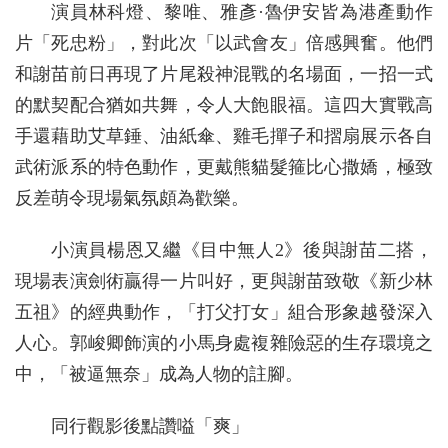
演員林科燈、黎唯、雅彥·魯伊安皆為港產動作
片「死忠粉」，對此次「以武會友」倍感興奮。他們
和謝苗前日再現了片尾殺神混戰的名場面，一招一式
的默契配合猶如共舞，令人大飽眼福。這四大實戰高
手還藉助艾草錘、油紙傘、雞毛撣子和摺扇展示各自
武術派系的特色動作，更戴熊貓髮箍比心撒嬌，極致
反差萌令現場氣氛頗為歡樂。
小演員楊恩又繼《目中無人2》後與謝苗二搭，
現場表演劍術贏得一片叫好，更與謝苗致敬《新少林
五祖》的經典動作，「打父打女」組合形象越發深入
人心。郭峻卿飾演的小馬身處複雜險惡的生存環境之
中，「被逼無奈」成為人物的註腳。
同行觀影後點讚嗌「爽」