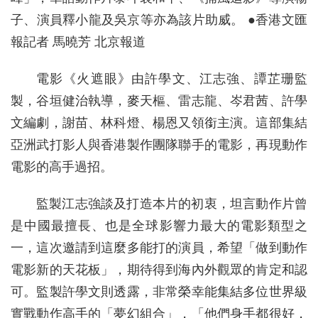
子、演員釋小龍及吳京等亦為該片助威。 ●香港文匯
報記者 馬曉芳 北京報道
電影《火遮眼》由許學文、江志強、譚芷珊監
製，谷垣健治執導，麥天樞、雷志龍、岑君茜、許學
文編劇，謝苗、林科燈、楊恩又領銜主演。這部集結
亞洲武打影人與香港製作團隊聯手的電影，再現動作
電影的高手過招。
監製江志強談及打造本片的初衷，坦言動作片曾
是中國最擅長、也是全球影響力最大的電影類型之
一，這次邀請到這麼多能打的演員，希望「做到動作
電影新的天花板」，期待得到海內外觀眾的肯定和認
可。監製許學文則透露，非常榮幸能集結多位世界級
實戰動作高手的「夢幻組合」，「他們身手都很好，