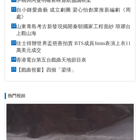
伊稱與阿曼明確霍峽通航協議框架
11
自小鍾愛曲藝 成立劇團 梁心怡創業推新編劇《周
處》
12
山東青島考古新發現揭開秦朝國家工程面紗 琅琊台
上觀山海
13
佳士得辦世界盃慈善拍賣 BTS成員Jimin表演上衣11
萬美元成交
14
香港電台第五台戲曲天地節目表
15
【戲曲視窗】四個「梁瑛」
熱門視頻