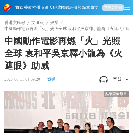
首頁
香港
神州
灣區人
經濟
國際
評論
視頻
軍事
文化
娛樂
生活
教育
體
下載客戶端
香港文匯報
文匯報
娛樂
中國動作電影再燃「火」光照全球 袁和平吳京釋小龍為《火遮眼》助
中國動作電影再燃「火」光照
全球 袁和平吳京釋小龍為《火
遮眼》助威
2026-06-11 04:09:20
娛樂
字號