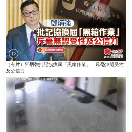
（有片）鄧炳強批記協換屆「黑箱作業」 斥毫無認受性
及公信力