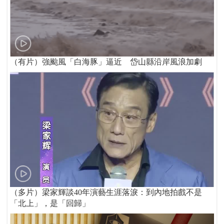
（有片）強颱風「白海豚」逼近 岱山縣沿岸風浪加劇
（多片）梁家輝談40年演藝生涯落淚：到內地拍戲不是
「北上」，是「回歸」