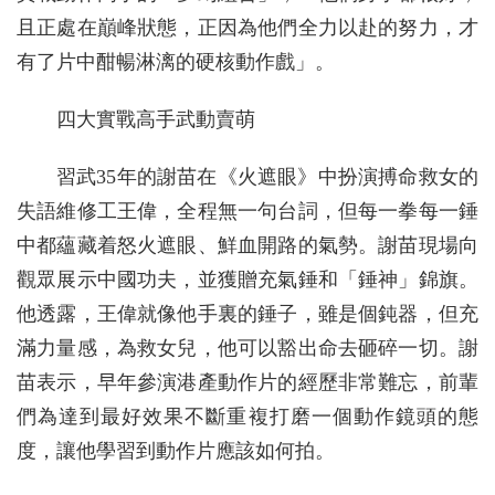
且正處在巔峰狀態，正因為他們全力以赴的努力，才
有了片中酣暢淋漓的硬核動作戲」。
四大實戰高手武動賣萌
習武35年的謝苗在《火遮眼》中扮演搏命救女的
失語維修工王偉，全程無一句台詞，但每一拳每一錘
中都蘊藏着怒火遮眼、鮮血開路的氣勢。謝苗現場向
觀眾展示中國功夫，並獲贈充氣錘和「錘神」錦旗。
他透露，王偉就像他手裏的錘子，雖是個鈍器，但充
滿力量感，為救女兒，他可以豁出命去砸碎一切。謝
苗表示，早年參演港產動作片的經歷非常難忘，前輩
們為達到最好效果不斷重複打磨一個動作鏡頭的態
度，讓他學習到動作片應該如何拍。