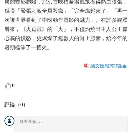
爽的觀影體驗，北京首映禮全場觀眾看得熱血僨張，
感嘆「緊張刺激全員殺瘋」「完全燃起來了」「再一
次讓世界看到了中國動作電影的魅力」。在許多觀眾
看來，《火遮眼》的「火」，不僅灼燒出主人公王偉
心底的憤怒，更燃爆了無數人的腎上腺素，給今年的
暑期檔添了一把火。
讀文匯報PDF版面
0
評論（
0
）