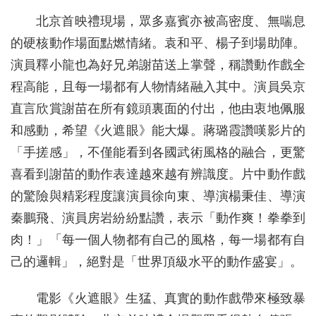
北京首映禮現場，眾多嘉賓亦被高密度、無喘息
的硬核動作場面點燃情緒。袁和平、楊子到場助陣。
演員釋小龍也為好兄弟謝苗送上掌聲，稱讚動作戲全
程高能，且每一場都有人物情緒融入其中。演員吳京
直言欣賞謝苗在所有鏡頭裏面的付出，他由衷地佩服
和感動，希望《火遮眼》能大爆。蔣璐霞讚嘆影片的
「手搓感」，不僅能看到各國武術風格的融合，更驚
喜看到謝苗的動作表達越來越有辨識度。片中動作戲
的驚險與精彩程度讓演員徐向東、導演楊秉佳、導演
秦鵬飛、演員房岩紛紛點讚，表示「動作爽！拳拳到
肉！」「每一個人物都有自己的風格，每一場都有自
己的邏輯」，絕對是「世界頂級水平的動作盛宴」。
電影《火遮眼》生猛、真實的動作戲帶來極致暴