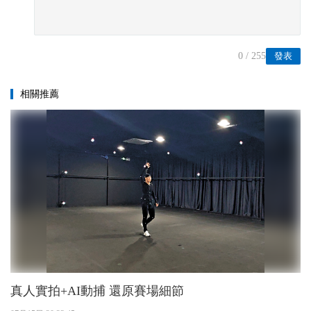
0
/ 255
發表
相關推薦
真人實拍+AI動捕 還原賽場細節