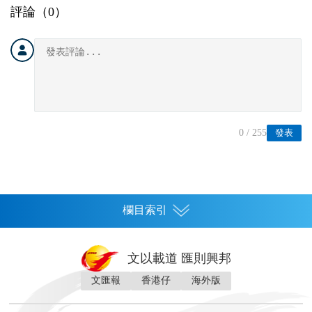
評論（
0
）
0
/ 255
發表
欄目索引
首頁
文以載道 匯則興邦
香港
文匯報
香港仔
海外版
神州
灣區生活
灣區企業
灣區文化
灣區旅遊
灣區人
灣區人才
灣區政策
灣區服務易