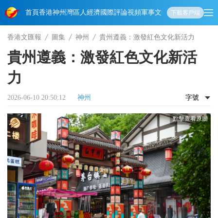
首頁
香港
神州
灣區人
經濟
國際
評論
視頻
軍事
文化
娛樂
生活
教育
體
下載客戶端
香港文匯報
圖集
神州
貴州遵義：激發紅色文化新活力
貴州遵義：激發紅色文化新活
力
2026-06-10 20:50:12
神州
字號