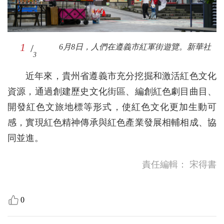
1
2
3
/
/
/
6月8日，人們在遵義市紅軍街遊覽。新華社
6月8日，人們在遵義市紅軍街遊覽。新華社
6月8日，人們走進遵義紀念公園。新華社
3
3
3
近年來，貴州省遵義市充分挖掘和激活紅色文化
資源，通過創建歷史文化街區、編創紅色劇目曲目、
開發紅色文旅地標等形式，使紅色文化更加生動可
感，實現紅色精神傳承與紅色產業發展相輔相成、協
同並進。
責任編輯：
宋得書
0