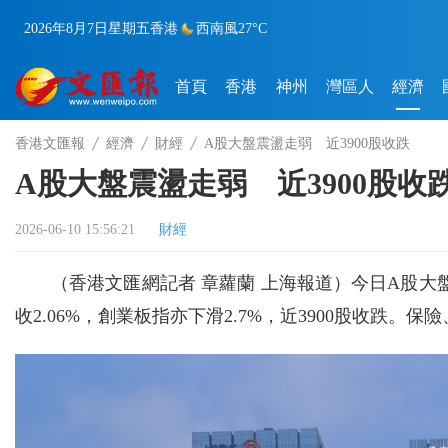
2026年8月7日
星期五
香港
西南風
27°C
首頁
香港
神州
灣區人
經濟
香港文匯報
經濟
財經
A股大盤震盪走弱 近3900股收跌
A股大盤震盪走弱 近3900股收
2026-06-10 15:56:21
財經
（香港文匯網記者 章蘿蘭 上海報道）今日A股大盤
收2.06%，創業板指亦下滑2.7%，近3900股收跌