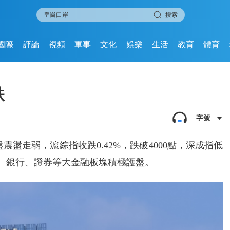
搜索
國際
評論
視頻
軍事
文化
娛樂
生活
教育
體育
跌
字號
震盪走弱，滬綜指收跌0.42%，跌破4000點，深成指低
。保險、銀行、證券等大金融板塊積極護盤。