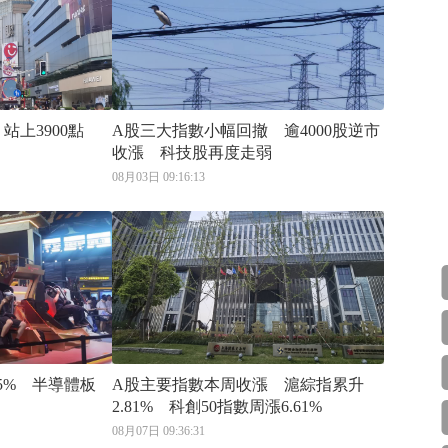
站上3900點
A股三大指數小幅回撤 逾4000股逆市
收漲 科技股再度走弱
08月03日 09:16:13
5% 半導體板
A股主要指數本周收漲 滬綜指累升
2.81% 科創50指數周漲6.61%
08月07日 09:36:31