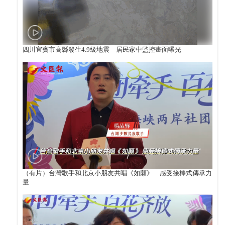
四川宜賓市高縣發生4.9級地震 居民家中監控畫面曝光
（有片）台灣歌手和北京小朋友共唱《如願》 感受接棒式傳承力
量