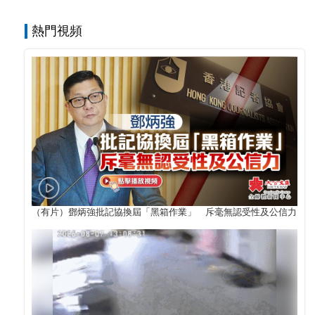
熱門視頻
（有片）鄧炳強批記協換屆「黑箱作業」 斥毫無認受性及公信力