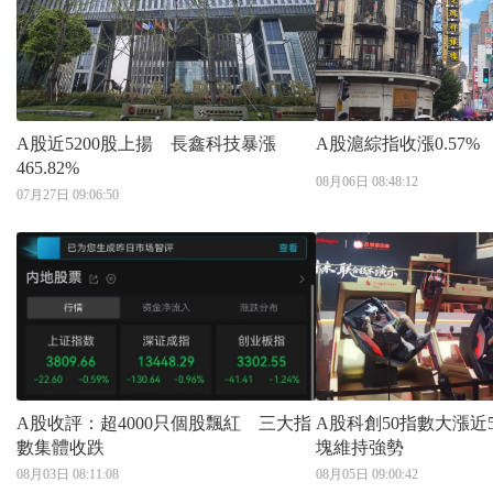
A股近5200股上揚 長鑫科技暴漲
A股滬綜指收漲0.57% 
465.82%
08月06日 08:48:12
07月27日 09:06:50
A股收評：超4000只個股飄紅 三大指
A股科創50指數大漲近
數集體收跌
塊維持強勢
08月03日 08:11:08
08月05日 09:00:42