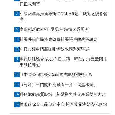
日正式開幕
7
相隔兩年再推新專輯 COLLAR勉「喊過之後會發
光」
8
李晞彤新歌MV自選男主 鍾情犬系男友
9
社署呼籲市民提防偽冒社署賬戶的釣魚訊息
10
年輕夫婦屯門新咖啡灣嬉水同遇溺昏迷
11
奧迪足球峰會 2026今日上演 拜仁2：1擊敗阿士
東維拉奪冠
12
《中聲4》改編歌激戰 周志康獲讚交足戲
13
（有片）玉門關外竟藏着一片「戈壁水鄉」
14
科創賦能新質鵬城 新階聚力共促產業雙向奔赴
15
警破迷你倉毒品儲存中心 檢百萬元液態依托咪酯