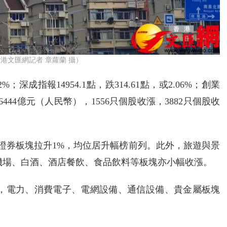
港文匯網記者 章蘿蘭 攝）
%；深成指報14954.1點，跌314.61點，或2.06%；創業
交26444億元（人民幣），1556只個股收漲，3882只個股收
，證券板塊拉升1%，均位居升幅榜前列。此外，旅遊與景
機場、白酒、酒店餐飲、食品飲料等板塊亦小幅收漲。
%，電力、消費電子、電網設備、通信設備、貴金屬板塊