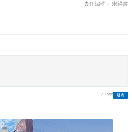
責任編輯：
宋得書
0
/ 255
發表