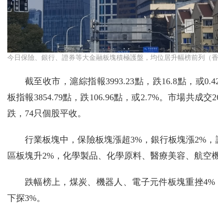
今日保險、銀行、證券等大金融板塊積極護盤，均位居升幅榜前列（香
截至收市，滬綜指報3993.23點，跌16.8點，或0.42
板指報3854.79點，跌106.96點，或2.7%。市場共成
跌，74只個股平收。
行業板塊中，保險板塊漲超3%，銀行板塊漲2%
區板塊升2%，化學製品、化學原料、醫療美容、航空
跌幅榜上，煤炭、機器人、電子元件板塊重挫4
下探3%。