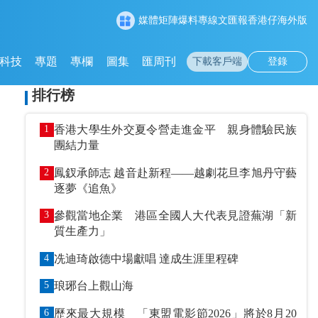
媒體矩陣
爆料專線
文匯報
香港仔
海外版
科技
專題
專欄
圖集
匯周刊
下載客戶端
登錄
排行榜
1
香港大學生外交夏令營走進金平 親身體驗民族
團結力量
2
鳳釵承師志 越音赴新程——越劇花旦李旭丹守藝
逐夢《追魚》
3
參觀當地企業 港區全國人大代表見證蕪湖「新
質生產力」
4
冼迪琦啟德中場獻唱 達成生涯里程碑
5
琅琊台上觀山海
6
歷來最大規模 「東盟電影節2026」將於8月20