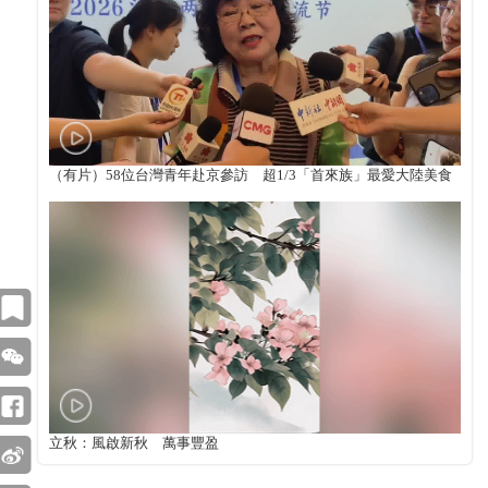
（有片）58位台灣青年赴京參訪 超1/3「首來族」最愛大陸美食
立秋：風啟新秋 萬事豐盈