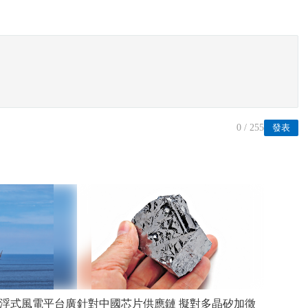
0
/ 255
發表
腿浮式風電平台廣
針對中國芯片供應鏈 擬對多晶矽加徵