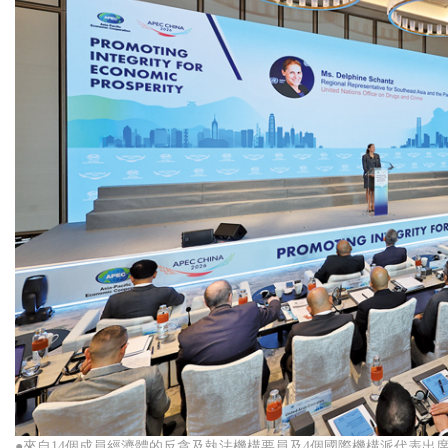
●來自14個成員經濟體的反貪及執法機構要員及4個國際機構派代表出