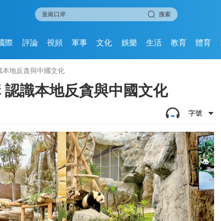
搜索
國際
評論
視頻
軍事
文化
娛樂
生活
教育
體育
認識本地反貪與中國文化
構 認識本地反貪與中國文化
字號