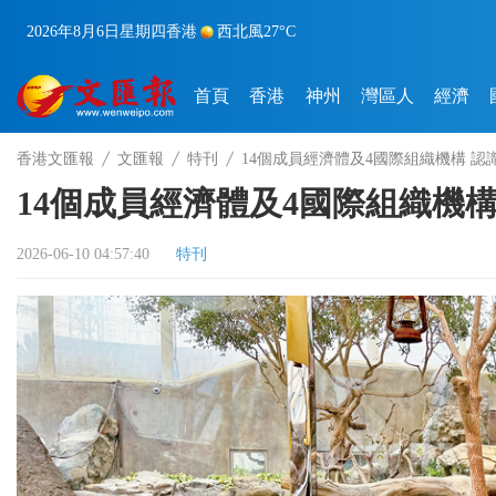
2026年8月6日
星期四
香港
西北風
27°C
首頁
香港
神州
灣區人
經濟
香港文匯報
文匯報
特刊
14個成員經濟體及4國際組織機構 
14個成員經濟體及4國際組織機
2026-06-10 04:57:40
特刊