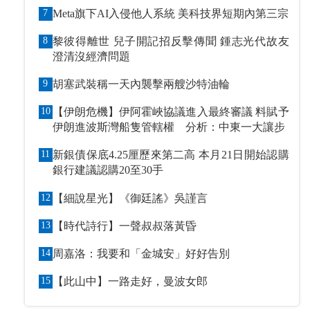
7
Meta旗下AI入侵他人系統 美科技界短期內第三宗
8
黎彼得離世 兒子開記招反擊傳聞 鍾志光代故友
澄清沒經濟問題
9
胡塞武裝稱一天內襲擊兩艘沙特油輪
10
【伊朗危機】伊阿霍峽協議進入最終審議 料賦予
伊朗進波斯灣船隻管轄權 分析：中東一大讓步
11
新銀債保底4.25厘歷來第二高 本月21日開始認購
銀行建議認購20至30手
12
【細說星光】《御廷謠》吳謹言
13
【時代詩行】一聲叔叔落黃昏
14
周嘉洛：我要和「金城安」好好告別
15
【此山中】一路走好，曼波女郎