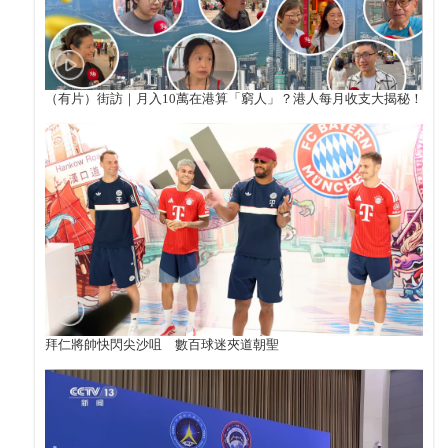
（有片）街訪｜月入10萬在港算「窮人」？港人每月收支大揭秘！
拜仁將帥快閃尖沙咀 數百球迷夾道朝聖