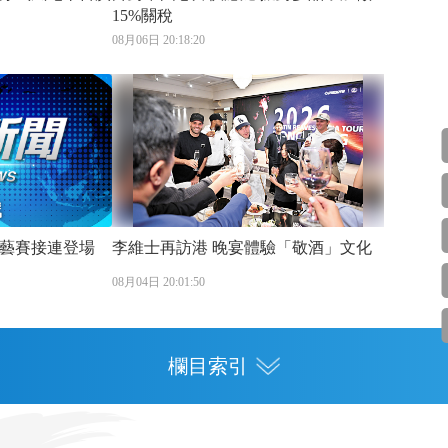
15%關稅
08月06日 20:18:20
藝賽接連登場
李維士再訪港 晚宴體驗「敬酒」文化
08月04日 20:01:50
欄目索引
專欄