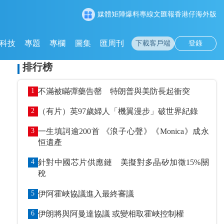
媒體矩陣
爆料專線
文匯報
香港仔
海外版
科技
專題
專欄
圖集
匯周刊
下載客戶端
登錄
排行榜
1
不滿被瞞彈藥告罄 特朗普與美防長起衝突
2
（有片）英97歲婦人「機翼漫步」破世界紀錄
3
一生填詞逾200首 《浪子心聲》《Monica》成永
恒遺產
4
針對中國芯片供應鏈 美擬對多晶矽加徵15%關
稅
5
伊阿霍峽協議進入最終審議
6
伊朗將與阿曼達協議 或變相取霍峽控制權