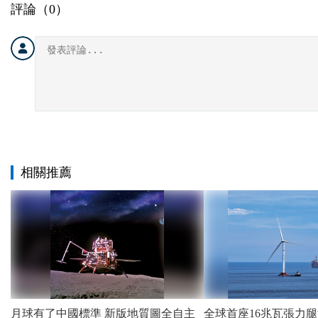
評論（
0
）
相關推薦
月球有了中國標準 新版地質圖全自主
全球首座16兆瓦張力