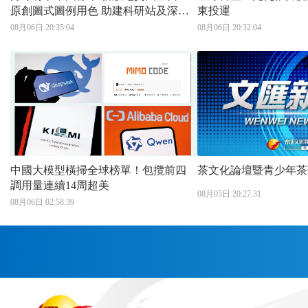
原創圖式圖例用色 助建科研站及深空
東投運
探測
08月06日 20:35:04
08月06日 20:32:04
中國大模型橫掃全球榜單！包攬前四
茶文化論壇暨青少年茶
調用量連續14周超美
08月05日 20:27:31
08月06日 02:58:39
首頁