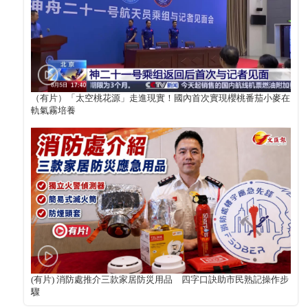
（有片）「太空桃花源」走進現實！國內首次實現櫻桃番茄小麥在
軌氣霧培養
(有片) 消防處推介三款家居防災用品 四字口訣助市民熟記操作步
驟