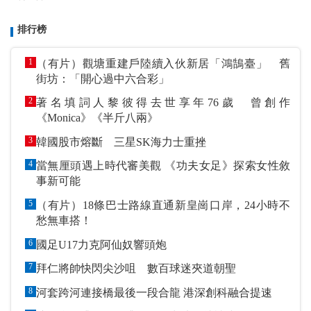
排行榜
1
（有片）觀塘重建戶陸續入伙新居「鴻鵠臺」 舊
街坊：「開心過中六合彩」
2
著名填詞人黎彼得去世享年76歲 曾創作
《Monica》《半斤八兩》
3
韓國股市熔斷 三星SK海力士重挫
4
當無厘頭遇上時代審美觀 《功夫女足》探索女性敘
事新可能
5
（有片）18條巴士路線直通新皇崗口岸，24小時不
愁無車搭！
6
國足U17力克阿仙奴響頭炮
7
拜仁將帥快閃尖沙咀 數百球迷夾道朝聖
8
河套跨河連接橋最後一段合龍 港深創科融合提速