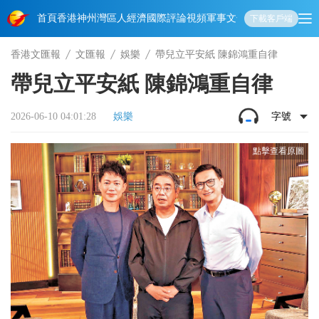
首頁
香港
神州
灣區人
經濟
國際
評論
視頻
軍事
文化
娛樂
生活
教育
體
下載客戶端
香港文匯報
文匯報
娛樂
帶兒立平安紙 陳錦鴻重自律
帶兒立平安紙 陳錦鴻重自律
2026-06-10 04:01:28
娛樂
字號