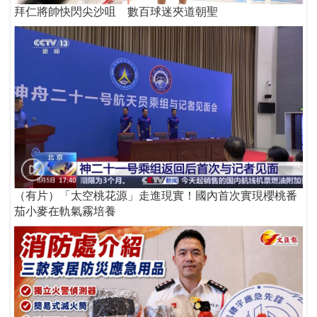
拜仁將帥快閃尖沙咀 數百球迷夾道朝聖
（有片）「太空桃花源」走進現實！國內首次實現櫻桃番
茄小麥在軌氣霧培養