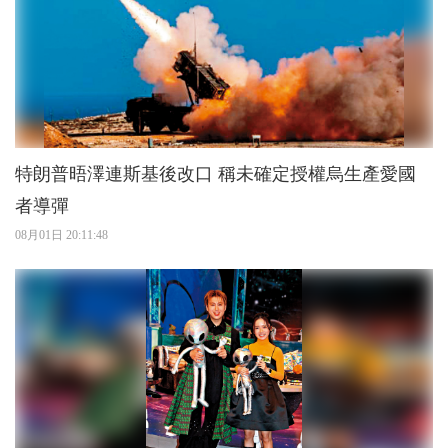
特朗普晤澤連斯基後改口 稱未確定授權烏生產愛國
者導彈
08月01日 20:11:48