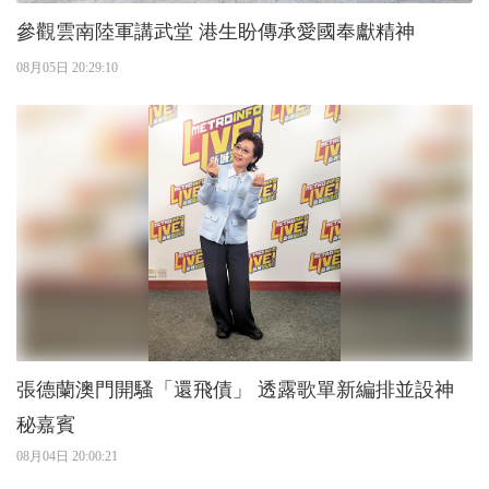
參觀雲南陸軍講武堂 港生盼傳承愛國奉獻精神
08月05日 20:29:10
張德蘭澳門開騷「還飛債」 透露歌單新編排並設神
秘嘉賓
08月04日 20:00:21