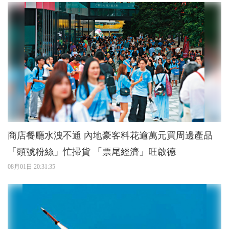
商店餐廳水洩不通 內地豪客料花逾萬元買周邊產品
「頭號粉絲」忙掃貨 「票尾經濟」旺啟德
08月01日 20:31:35