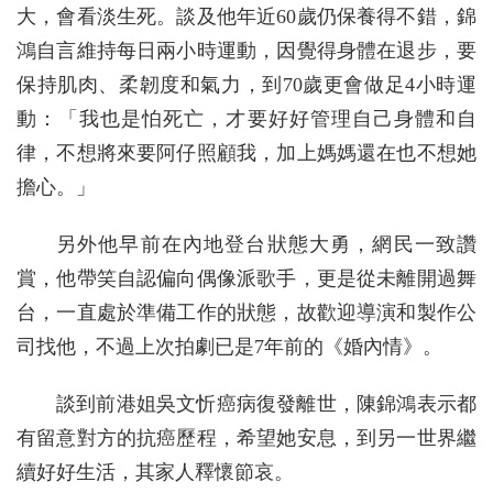
大，會看淡生死。談及他年近60歲仍保養得不錯，錦
鴻自言維持每日兩小時運動，因覺得身體在退步，要
保持肌肉、柔韌度和氣力，到70歲更會做足4小時運
動：「我也是怕死亡，才要好好管理自己身體和自
律，不想將來要阿仔照顧我，加上媽媽還在也不想她
擔心。」
另外他早前在內地登台狀態大勇，網民一致讚
賞，他帶笑自認偏向偶像派歌手，更是從未離開過舞
台，一直處於準備工作的狀態，故歡迎導演和製作公
司找他，不過上次拍劇已是7年前的《婚內情》。
談到前港姐吳文忻癌病復發離世，陳錦鴻表示都
有留意對方的抗癌歷程，希望她安息，到另一世界繼
續好好生活，其家人釋懷節哀。