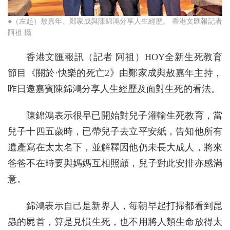
●（左起）敖嘉年、鄭家成與陳錦鴻分享人生經歷。 香港文匯報記者
阿祖 攝
香港文匯報訊（記者 阿祖）HOY全新生死教育
節目《關於·快樂的死亡2》由鄭家成與敖嘉年主持，
昨日邀嘉賓陳錦鴻分享人生經歷及面對生死的看法。
陳錦鴻表示很早已開始對兒子灌輸生死教育，當
兒子十四五歲時，已帶兒子去立平安紙，告知他所有
遺產寫在太太名下，並解釋因他仍未長大成人，將來
爸爸不在時要與媽媽互相照顧，兒子對此安排亦感滿
意。
錦鴻表示自己是新界人，每朝早起打掃都看到昆
蟲的屍首，算是見慣生死，也不用將人類生命放得太