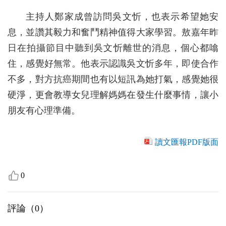
主持人鄭家成曾訪問吳文忻，也表示希望她安
息，並讚其毅力和奮鬥精神值得大家學習。敖嘉年昨
日在拍攝節目中聽到吳文忻離世的消息，個心都噏
住，感覺好無常。他表示認識吳文忻多年，即使合作
不多，對方抗癌期間也有以短訊為她打氣，感覺她很
硬淨，更會教導女兒理解媽媽在發生什麼事情，讓小
朋友有心理準備。
讀文匯報PDF版面
0
評論（
0
）