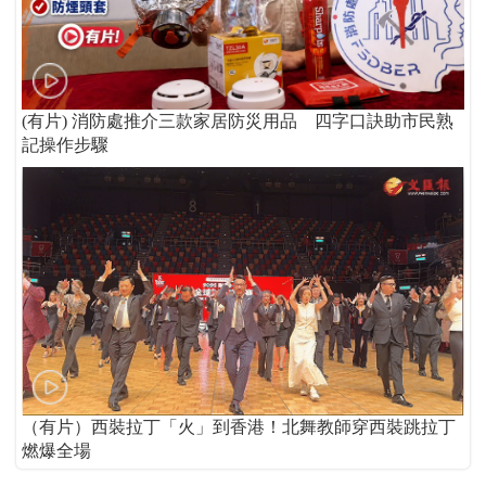
(有片) 消防處推介三款家居防災用品 四字口訣助市民熟
記操作步驟
（有片）西裝拉丁「火」到香港！北舞教師穿西裝跳拉丁
燃爆全場