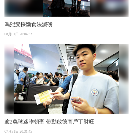
馮熙燮採斷食法減磅
08月01日 20:04:32
逾2萬球迷昨朝聖 帶動啟德商戶丁財旺
07月31日 20:31:45