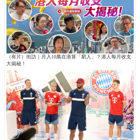
（有片）街訪｜月入10萬在港算「窮人」？港人每月收支
大揭秘！