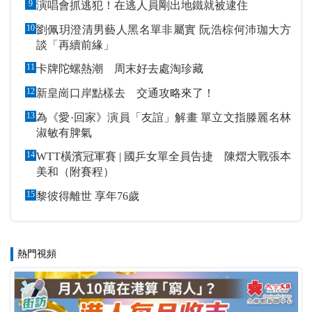
9
演唱會抓逃犯！在逃人員剛出地鐵就被逮住
10
劉佩玥澄清男藝人黑名單非屬實 阮浩棕何沛珈大方
談「再續前緣」
11
卡牌陀螺熱潮 周末好去處淘珍藏
12
新皇崗口岸點樣去 交通攻略來了！
13
為《愛·回家》演員「友誼」解畫 單立文指滕麗名林
淑敏有脾氣
14
WTT橫濱冠軍賽 | 國乒女單全員告捷 陳熠大戰張本
美和（附賽程）
15
黎彼得離世 享年76歲
熱門視頻