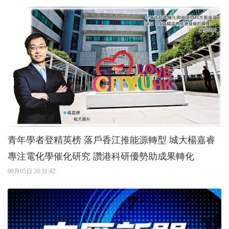
青年學者登精英榜 落戶香江推能源轉型 城大楊嘉睿
專注電化學催化研究 讚港科研優勢助成果轉化
08月05日 20:31:42