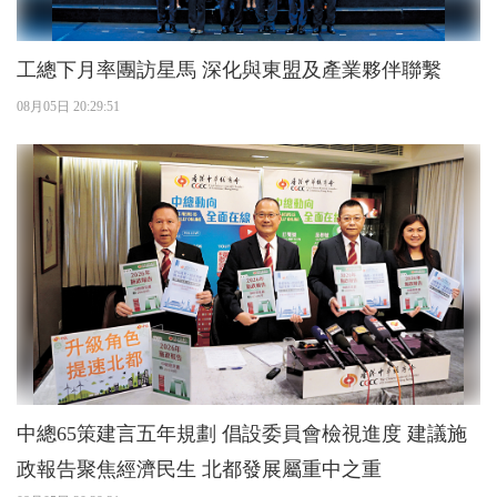
工總下月率團訪星馬 深化與東盟及產業夥伴聯繫
08月05日 20:29:51
中總65策建言五年規劃 倡設委員會檢視進度 建議施
政報告聚焦經濟民生 北都發展屬重中之重