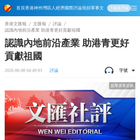
首頁
香港
神州
灣區人
經濟
國際
評論
視頻
軍事
文化
娛樂
生活
教育
體
下載客戶端
香港文匯報
文匯報
評論
認識內地前沿產業 助港青更好貢獻祖國
認識內地前沿產業 助港青更好
貢獻祖國
2026-06-08 04:49:03
評論
字號