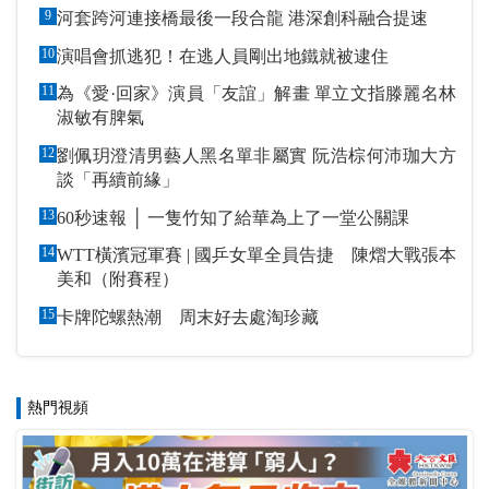
9
河套跨河連接橋最後一段合龍 港深創科融合提速
10
演唱會抓逃犯！在逃人員剛出地鐵就被逮住
11
為《愛·回家》演員「友誼」解畫 單立文指滕麗名林
淑敏有脾氣
12
劉佩玥澄清男藝人黑名單非屬實 阮浩棕何沛珈大方
談「再續前緣」
13
60秒速報 │ 一隻竹知了給華為上了一堂公關課
14
WTT橫濱冠軍賽 | 國乒女單全員告捷 陳熠大戰張本
美和（附賽程）
15
卡牌陀螺熱潮 周末好去處淘珍藏
熱門視頻