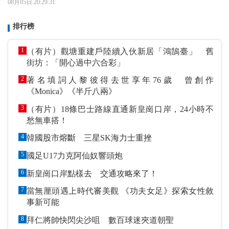
08月05日 20:29:31
排行榜
1
（有片）觀塘重建戶陸續入伙新居「鴻鵠臺」 舊
街坊：「開心過中六合彩」
2
著名填詞人黎彼得去世享年76歲 曾創作
《Monica》《半斤八兩》
3
（有片）18條巴士路線直通新皇崗口岸，24小時不
愁無車搭！
4
韓國股市熔斷 三星SK海力士重挫
5
國足U17力克阿仙奴響頭炮
6
新皇崗口岸點樣去 交通攻略來了！
7
當無厘頭遇上時代審美觀 《功夫女足》探索女性敘
事新可能
8
拜仁將帥快閃尖沙咀 數百球迷夾道朝聖