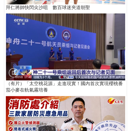
拜仁將帥快閃尖沙咀 數百球迷夾道朝聖
（有片）「太空桃花源」走進現實！國內首次實現櫻桃番
茄小麥在軌氣霧培養