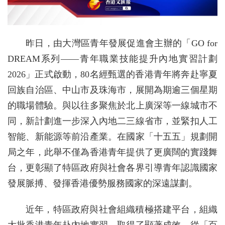
昨日，由大灣區青年發展促進會主辦的「GO for
DREAM系列——青年職業技能提升內地實習計劃
2026」正式啟動，80名經甄選的香港青年將奔赴寧夏
回族自治區、中山市及珠海市，展開為期逾三個星期
的職場體驗。與以往多聚焦於北上廣深等一線城市不
同，新計劃進一步深入內地二三線省市，並緊扣人工
智能、新能源等前沿產業。在國家「十五五」規劃開
局之年，此舉不僅為香港青年提供了更廣闊的實踐舞
台，更彰顯了特區政府與社會各界引導青年認識國家
發展脈搏、發揮香港優勢服務國家的深遠謀劃。
近年，特區政府與社會組織積極搭建平台，組織