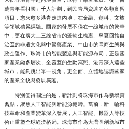
大批香港青年赴內地實習，取得了顯著成效。從「百
萬青年看祖國」千人計劃，到民青局資助的各類實習
項目，愈來愈多港青走進內地，在金融、創科、文旅
等領域積累經驗。國家的發展不僅在一線城市的繁華
中，更在廣大二三線省市的蓬勃生機裏。寧夏回族自
治區的非遺文化與中醫藥產業、中山市的電商生態與
政企運作、珠海市的智能製造與新能源布局，正是國
家產業鏈多層次、全覆蓋的生動寫照。港青深入這些
城市，能夠跳出單一視角，更全面、立體地認識國家
的產業全貌與發展底蘊。
特別值得關注的是，新計劃將珠海市作為新增實
習點，聚焦人工智能與新能源範疇。當前，新一輪科
技革命和產業變革深入發展，人工智能、機器人等技
術正重塑全球經濟格局。珠海市作為大灣區創新城市