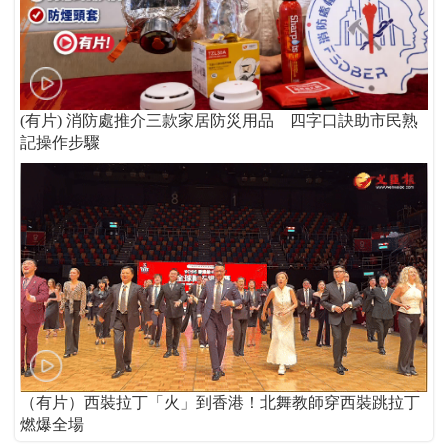
(有片) 消防處推介三款家居防災用品 四字口訣助市民熟
記操作步驟
（有片）西裝拉丁「火」到香港！北舞教師穿西裝跳拉丁
燃爆全場