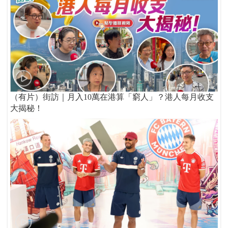
（有片）街訪｜月入10萬在港算「窮人」？港人每月收支
大揭秘！