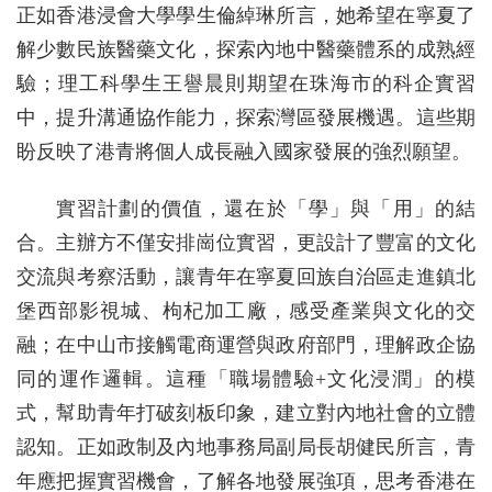
正如香港浸會大學學生倫綽琳所言，她希望在寧夏了
解少數民族醫藥文化，探索內地中醫藥體系的成熟經
驗；理工科學生王譽晨則期望在珠海市的科企實習
中，提升溝通協作能力，探索灣區發展機遇。這些期
盼反映了港青將個人成長融入國家發展的強烈願望。
實習計劃的價值，還在於「學」與「用」的結
合。主辦方不僅安排崗位實習，更設計了豐富的文化
交流與考察活動，讓青年在寧夏回族自治區走進鎮北
堡西部影視城、枸杞加工廠，感受產業與文化的交
融；在中山市接觸電商運營與政府部門，理解政企協
同的運作邏輯。這種「職場體驗+文化浸潤」的模
式，幫助青年打破刻板印象，建立對內地社會的立體
認知。正如政制及內地事務局副局長胡健民所言，青
年應把握實習機會，了解各地發展強項，思考香港在