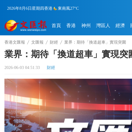
2026年8月6日
星期四
香港
東南風
27°C
首頁
香港
神州
灣區人
經濟
香港文匯報
文匯報
財經
業界：期待「換道超車」實現突圍
業界：期待「換道超車」實現突
2026-06-03 04:51:33
財經