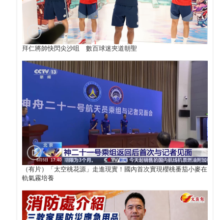
拜仁將帥快閃尖沙咀 數百球迷夾道朝聖
（有片）「太空桃花源」走進現實！國內首次實現櫻桃番茄小麥在
軌氣霧培養