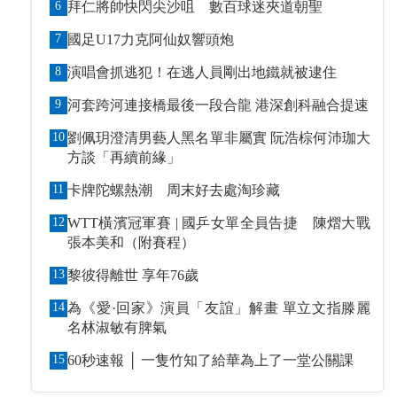
6
拜仁將帥快閃尖沙咀 數百球迷夾道朝聖
7
國足U17力克阿仙奴響頭炮
8
演唱會抓逃犯！在逃人員剛出地鐵就被逮住
9
河套跨河連接橋最後一段合龍 港深創科融合提速
10
劉佩玥澄清男藝人黑名單非屬實 阮浩棕何沛珈大
方談「再續前緣」
11
卡牌陀螺熱潮 周末好去處淘珍藏
12
WTT橫濱冠軍賽 | 國乒女單全員告捷 陳熠大戰
張本美和（附賽程）
13
黎彼得離世 享年76歲
14
為《愛·回家》演員「友誼」解畫 單立文指滕麗
名林淑敏有脾氣
15
60秒速報 │ 一隻竹知了給華為上了一堂公關課