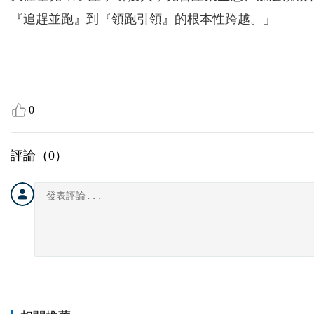
『追趕並跑』到『領跑引領』的根本性跨越。」
0
評論（
0
）