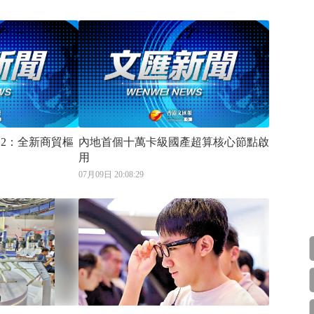
D2：全新商貿樞
內地首個十萬卡級國產超算核心節點啟
用
07月09日 20:08:29