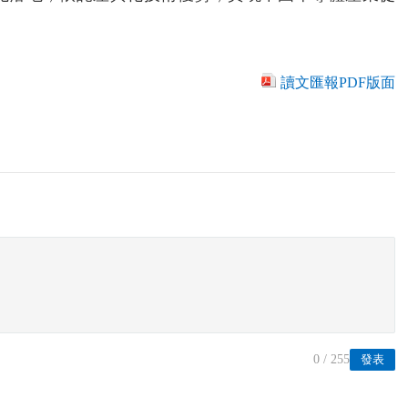
讀文匯報PDF版面
0
/ 255
發表