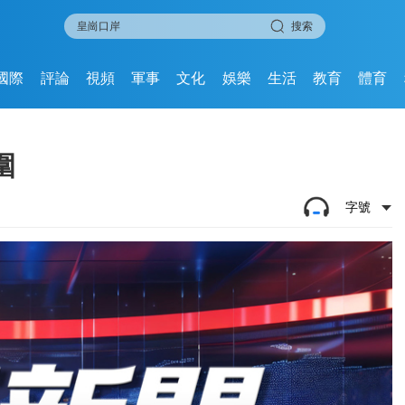
搜索
國際
評論
視頻
軍事
文化
娛樂
生活
教育
體育
圍
字號