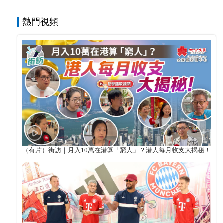
熱門視頻
（有片）街訪｜月入10萬在港算「窮人」？港人每月收支大揭秘！