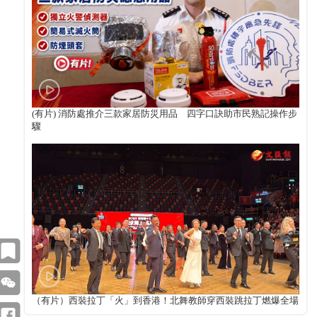
(有片) 消防處推介三款家居防災用品 四字口訣助市民熟記操作步
驟
（有片）西裝拉丁「火」到香港！北舞教師穿西裝跳拉丁燃爆全場