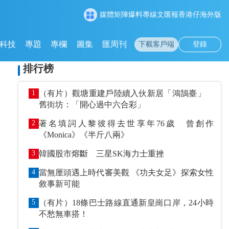
媒體矩陣
爆料專線
文匯報
香港仔
海外版
科技
專題
專欄
圖集
匯周刊
下載客戶端
登錄
排行榜
1
（有片）觀塘重建戶陸續入伙新居「鴻鵠臺」
舊街坊：「開心過中六合彩」
2
著名填詞人黎彼得去世享年76歲 曾創作
《Monica》《半斤八兩》
3
韓國股市熔斷 三星SK海力士重挫
4
當無厘頭遇上時代審美觀 《功夫女足》探索女性
敘事新可能
5
（有片）18條巴士路線直通新皇崗口岸，24小時
不愁無車搭！