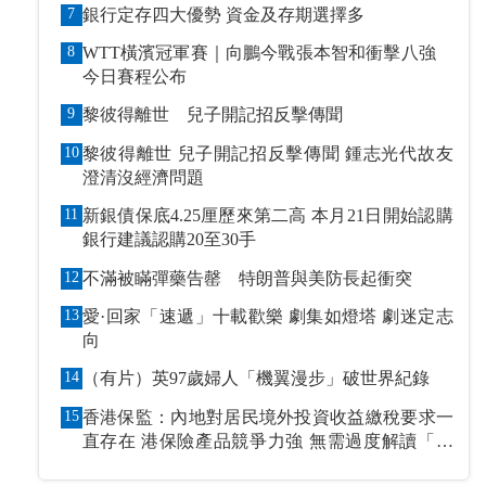
7
銀行定存四大優勢 資金及存期選擇多
8
WTT橫濱冠軍賽｜向鵬今戰張本智和衝擊八強
今日賽程公布
9
黎彼得離世 兒子開記招反擊傳聞
10
黎彼得離世 兒子開記招反擊傳聞 鍾志光代故友
澄清沒經濟問題
11
新銀債保底4.25厘歷來第二高 本月21日開始認購
銀行建議認購20至30手
12
不滿被瞞彈藥告罄 特朗普與美防長起衝突
13
愛·回家「速遞」十載歡樂 劇集如燈塔 劇迷定志
向
14
（有片）英97歲婦人「機翼漫步」破世界紀錄
15
香港保監：內地對居民境外投資收益繳稅要求一
直存在 港保險產品競爭力強 無需過度解讀「保
單稅」