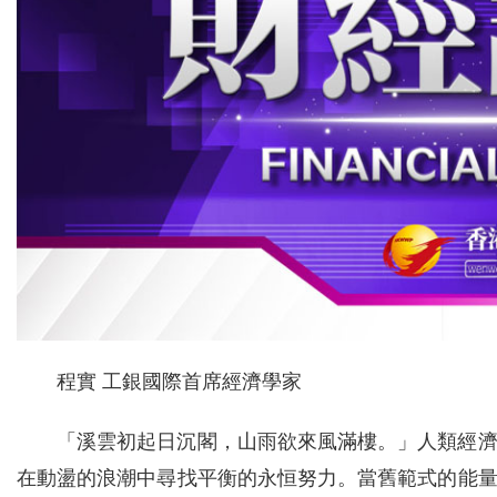
程實 工銀國際首席經濟學家
「溪雲初起日沉閣，山雨欲來風滿樓。」人類經
在動盪的浪潮中尋找平衡的永恒努力。當舊範式的能