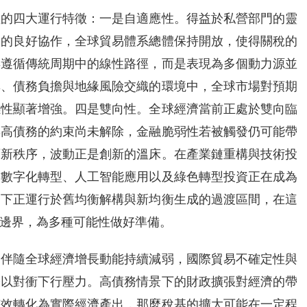
型的四大運行特徵：一是自適應性。得益於私營部門的靈
間的良好協作，全球貿易體系總體保持開放，使得關稅的
再遵循傳統周期中的線性路徑，而是表現為多個動力源並
率、債務負擔與地緣風險交織的環境中，全球市場對預期
感性顯著增強。四是雙向性。全球經濟當前正處於雙向臨
與高債務的約束尚未解除，金融脆弱性若被觸發仍可能帶
育新秩序，波動正是創新的溫床。在產業鏈重構與技術投
。數字化轉型、人工智能應用以及綠色轉型投資正在成為
當下正運行於舊均衡解構與新均衡生成的過渡區間，在這
邊界，為多種可能性做好準備。
。伴隨全球經濟增長動能持續減弱，國際貿易不確定性與
張以對衝下行壓力。高債務情景下的財政擴張對經濟的帶
有效轉化為實際經濟產出，那麼稅基的擴大可能在一定程