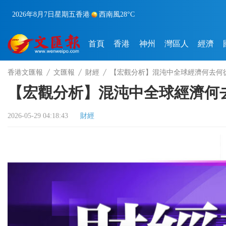
2026年8月7日
星期五
香港
西南風
28°C
首頁
香港
神州
灣區人
經濟
香港文匯報
文匯報
財經
【宏觀分析】混沌中全球經濟何去何
【宏觀分析】混沌中全球經濟何
2026-05-29 04:18:43
財經