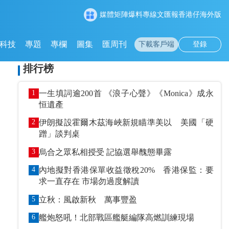
媒體矩陣
爆料專線
文匯報
香港仔
海外版
科技
專題
專欄
圖集
匯周刊
下載客戶端
登錄
排行榜
1
一生填詞逾200首 《浪子心聲》《Monica》成永
恒遺產
2
伊朗擬設霍爾木茲海峽新規瞄準美以 美國「硬
蹭」談判桌
3
烏合之眾私相授受 記協選舉醜態畢露
4
內地擬對香港保單收益徵稅20% 香港保監：要
求一直存在 市場勿過度解讀
5
立秋：風啟新秋 萬事豐盈
6
艦炮怒吼！北部戰區艦艇編隊高燃訓練現場