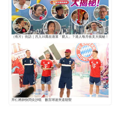
（有片）街訪｜月入10萬在港算「窮人」？港人每月收支大揭秘！
拜仁將帥快閃尖沙咀 數百球迷夾道朝聖