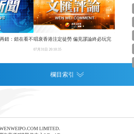
再錯：錯在看不
唱衰香港注定徒勞 偏見謬論終必玩完
07月31日 20:10:35
欄目索引
專欄
灣區人才
灣區政策
6 WENWEIPO.COM LIMITED.
論