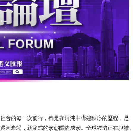
濟社會的每一次前行，都是在混沌中構建秩序的歷程，是
量逐漸衰竭，新範式的形態隱約成形。全球經濟正在脫離