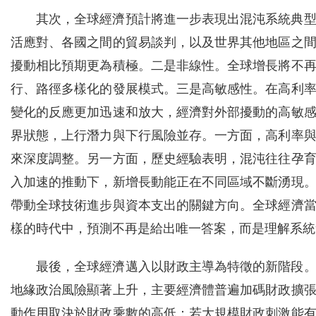
其次，全球經濟預計將進一步表現出混沌系統典
活應對、各國之間的貿易談判，以及世界其他地區之
擾動相比預期更為積極。二是非線性。全球增長將不
行、路徑多樣化的發展模式。三是高敏感性。在高利
變化的反應更加迅速和放大，經濟對外部擾動的高敏
界狀態，上行潛力與下行風險並存。一方面，高利率
來深度調整。另一方面，歷史經驗表明，混沌往往孕
入加速的推動下，新增長動能正在不同區域不斷湧現
帶動全球技術進步與資本支出的關鍵方向。全球經濟
樣的時代中，預測不再是給出唯一答案，而是理解系統
最後，全球經濟邁入以財政主導為特徵的新階段
地緣政治風險顯著上升，主要經濟體普遍加碼財政擴
動作用取決於財政乘數的高低：若大規模財政刺激能