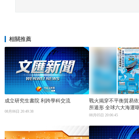
相關推薦
成立研究生書院 利跨學科交流
戰火揭穿不平衡貿易依
所遁形 全球六大海運咽喉 掌握人類能
08月06日 20:49:38
源命脈
08月05日 20:06:45