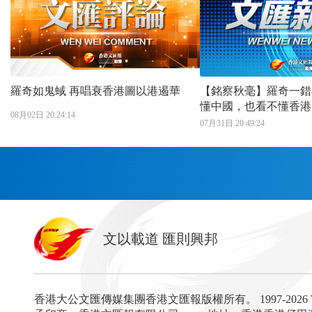
羅奇如鬼蜮 再唱衰香港圖以港遏華
【銘察秋毫】羅奇一錯
懂中國，也看不懂香港
08月02日 20:24:14
07月31日 20:49:24
首頁
文以載道 匯則興邦
香港
神州
灣區生活
灣區企業
灣區文化
灣區旅遊
灣區人
灣區服務易
香港大公文匯傳媒集團香港文匯報版權所有。
1997-202
經濟
財經
地產
投資
財評
數字經濟
經湋