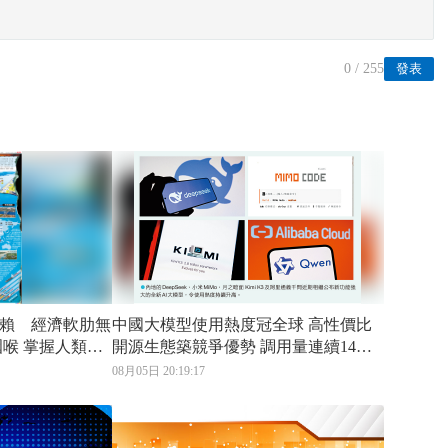
0
/ 255
發表
賴 經濟軟肋無
中國大模型使用熱度冠全球 高性價比
開源生態築競爭優勢 調用量連續14周
超美
08月05日 20:19:17