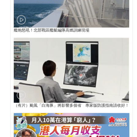
艦炮怒吼！北部戰區艦艇編隊高燃訓練現場
（有片）颱風「白海豚」將影響多個省 專家版防護指南請收好！