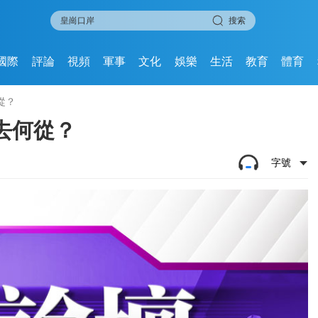
搜索
國際
評論
視頻
軍事
文化
娛樂
生活
教育
體育
從？
去何從？
字號