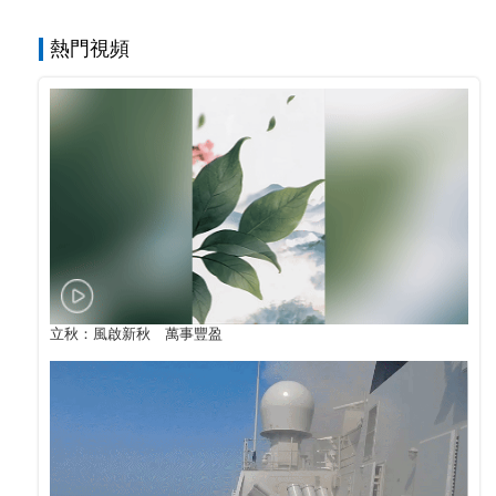
熱門視頻
立秋：風啟新秋 萬事豐盈