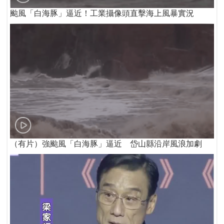
颱風「白海豚」逼近！工業攝像頭直擊海上風暴實況
（有片）強颱風「白海豚」逼近 岱山縣沿岸風浪加劇