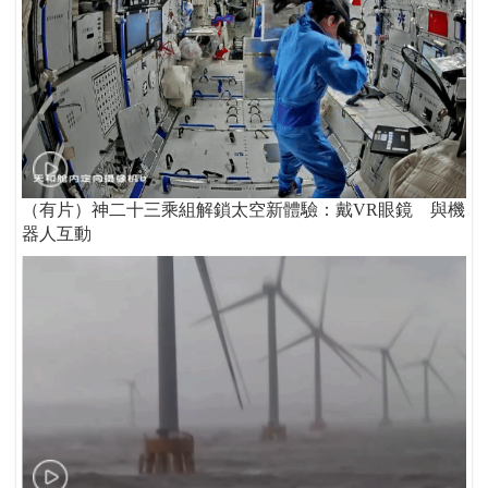
（有片）神二十三乘組解鎖太空新體驗：戴VR眼鏡 與機
器人互動