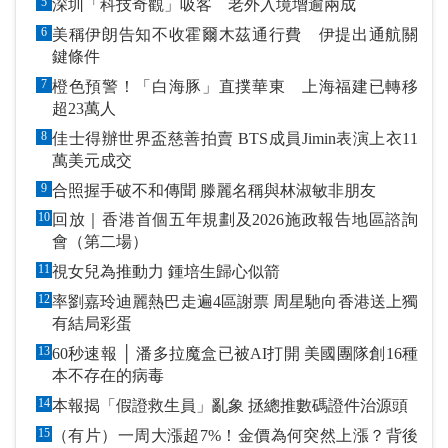
5
深圳「科技奇觀」吸客 老外入境增逾兩成
6
美稱伊朗告知不收霍爾木茲通行費 伊提出通航關
鍵條件
7
橙色預警！「白海豚」直撲華東 上海福建已轉移
超23萬人
8
佳士得辦世界盃慈善拍賣 BTS成員Jimin表演上衣11
萬美元成交
9
合照握手破不和傳聞 滕麗名稱與林淑敏非朋友
10
回放｜香港首個五年規劃及2026施政報告地區諮詢
會（第二場）
11
視女兒為推動力 鍾培生歸心似箭
12
率劉嘉玲迪麗熱巴走遍4區謝票 周星馳向香港送上獨
有結局彩蛋
13
60秒速報 │ 潘多拉魔盒已被AI打開 美國團隊創16種
本不存在的病毒
14
本報揭「假證救生員」亂象 拯總推數碼證件治源頭
15
（有片）一周大漲超7%！金價為何突然上漲？背後