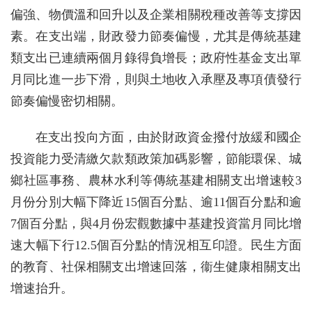
偏強、物價溫和回升以及企業相關稅種改善等支撐因
素。在支出端，財政發力節奏偏慢，尤其是傳統基建
類支出已連續兩個月錄得負增長；政府性基金支出單
月同比進一步下滑，則與土地收入承壓及專項債發行
節奏偏慢密切相關。
在支出投向方面，由於財政資金撥付放緩和國企
投資能力受清繳欠款類政策加碼影響，節能環保、城
鄉社區事務、農林水利等傳統基建相關支出增速較3
月份分別大幅下降近15個百分點、逾11個百分點和逾
7個百分點，與4月份宏觀數據中基建投資當月同比增
速大幅下行12.5個百分點的情況相互印證。民生方面
的教育、社保相關支出增速回落，衞生健康相關支出
增速抬升。