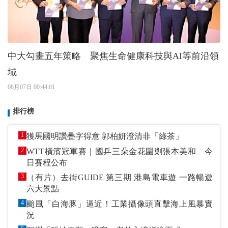
中大勾畫五年策略 聚焦生命健康科技與AI等前沿領
域
08月07日 00:44:01
排行榜
1
獲馬國明讚疊字得意 郭柏妍澄清非「綠茶」
2
WTT橫濱冠軍賽｜國乒三朵金花圍剿張本美和 今
日賽程公布
3
（有片）去街GUIDE 第三期 港島電車遊 一路暢遊
六大景點
4
颱風「白海豚」逼近！工業攝像頭直擊海上風暴實
況