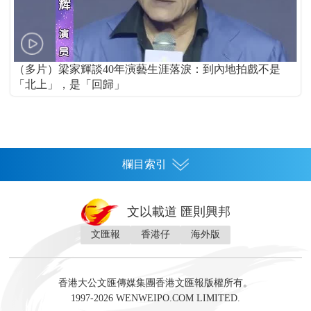
（多片）梁家輝談40年演藝生涯落淚：到內地拍戲不是
「北上」，是「回歸」
欄目索引
首頁
文以載道 匯則興邦
香港
文匯報
香港仔
海外版
神州
灣區生活
灣區企業
灣區文化
灣區旅遊
灣區人
灣區人才
灣區政策
灣區服務易
經濟
財經
地產
投資
財評
數字經濟
經湋論
香港大公文匯傳媒集團香港文匯報版權所有。
國際
1997-2026 WENWEIPO.COM LIMITED.
評論
社評
評論
快評
來論