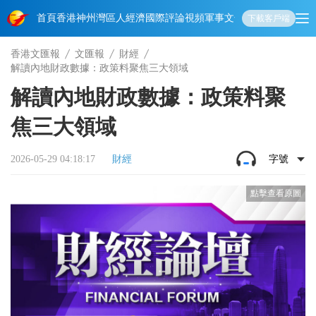
首頁
香港
神州
灣區人
經濟
國際
評論
視頻
軍事
文化
娛樂
生活
教育
體
下載客戶端
香港文匯報
文匯報
財經
解讀內地財政數據：政策料聚焦三大領域
解讀內地財政數據：政策料聚
焦三大領域
2026-05-29 04:18:17
財經
字號