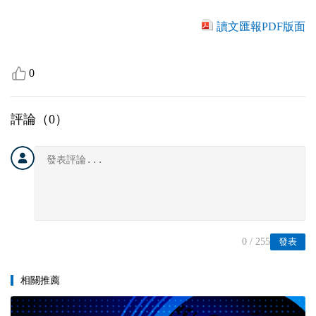
讀文匯報PDF版面
0
評論（
0
）
0
/ 255
發表
相關推薦