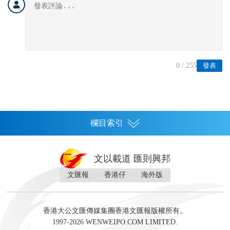
0
/ 255
發表
欄目索引
首頁
文以載道 匯則興邦
香港
文匯報
香港仔
海外版
神州
灣區生活
灣區企業
灣區文化
灣區旅遊
灣區人
灣區人才
灣區政策
灣區服務易
經濟
財經
地產
投資
財評
數字經濟
經湋論
香港大公文匯傳媒集團香港文匯報版權所有。
國際
1997-2026 WENWEIPO.COM LIMITED.
評論
社評
評論
快評
來論