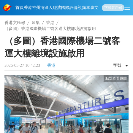
首頁
香港
神州
灣區人
經濟
國際
評論
視頻
軍事
文化
娛樂
生活
教育
體
下載客戶端
香港文匯報
圖集
香港
（多圖）香港國際機場二號客運大樓離境設施啟用
（多圖）香港國際機場二號客
運大樓離境設施啟用
2026-05-27 10:42:23
香港
字號