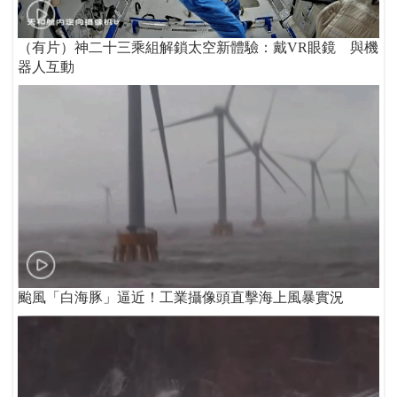
（有片）神二十三乘組解鎖太空新體驗：戴VR眼鏡 與機
器人互動
颱風「白海豚」逼近！工業攝像頭直擊海上風暴實況