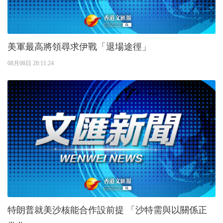
美軍最高將領尋求伊戰「退場途徑」
08月08日 20:11:24
特朗普就美沙核能合作設前提 「沙特需與以關係正