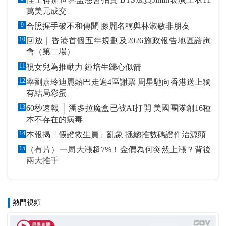
萬美元成交
9
合照握手破不和傳聞 滕麗名稱與林淑敏非朋友
10
回放｜香港首個五年規劃及2026施政報告地區諮詢
會（第二場）
11
視女兒為推動力 鍾培生歸心似箭
12
率劉嘉玲迪麗熱巴走遍4區謝票 周星馳向香港送上獨
有結局彩蛋
13
60秒速報 │ 潘多拉魔盒已被AI打開 美國團隊創16種
本不存在的病毒
14
本報揭「假證救生員」亂象 拯總推數碼證件治源頭
15
（有片）一周大漲超7%！金價為何突然上漲？背後
兩大推手
熱門視頻