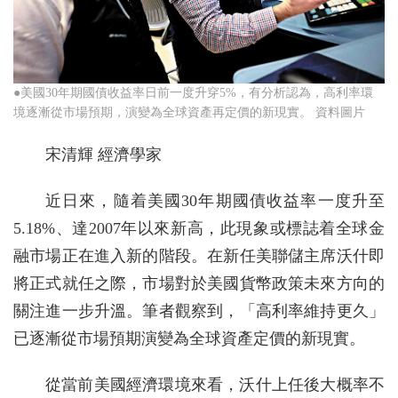
●美國30年期國債收益率日前一度升穿5%，有分析認為，高利率環
境逐漸從市場預期，演變為全球資產再定價的新現實。 資料圖片
宋清輝 經濟學家
近日來，隨着美國30年期國債收益率一度升至
5.18%、達2007年以來新高，此現象或標誌着全球金
融市場正在進入新的階段。在新任美聯儲主席沃什即
將正式就任之際，市場對於美國貨幣政策未來方向的
關注進一步升溫。筆者觀察到，「高利率維持更久」
已逐漸從市場預期演變為全球資產定價的新現實。
從當前美國經濟環境來看，沃什上任後大概率不