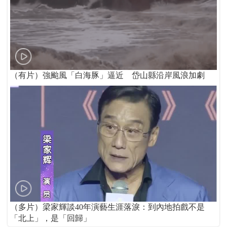
（有片）強颱風「白海豚」逼近 岱山縣沿岸風浪加劇
（多片）梁家輝談40年演藝生涯落淚：到內地拍戲不是
「北上」，是「回歸」