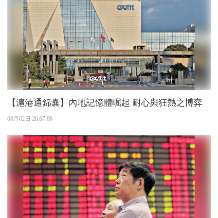
【滬港通錦囊】內地記憶體崛起 耐心與狂熱之博弈
08月02日 20:07:08