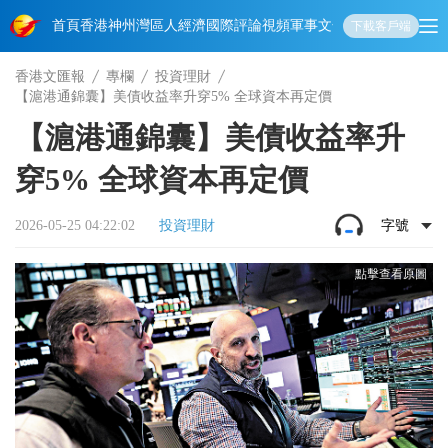
首頁
香港
神州
灣區人
經濟
國際
評論
視頻
軍事
文化
娛樂
生活
教育
體
下載客戶端
香港文匯報
專欄
投資理財
【滬港通錦囊】美債收益率升穿5% 全球資本再定價
【滬港通錦囊】美債收益率升
穿5% 全球資本再定價
2026-05-25 04:22:02
投資理財
字號