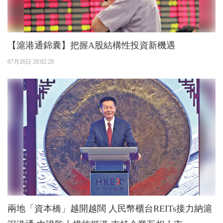
【滬港通錦囊】把握A股結構性投資新機遇
07月26日 20:02:28
兩地「資本橋」越開越闊 人民幣櫃台REITs接力納滬