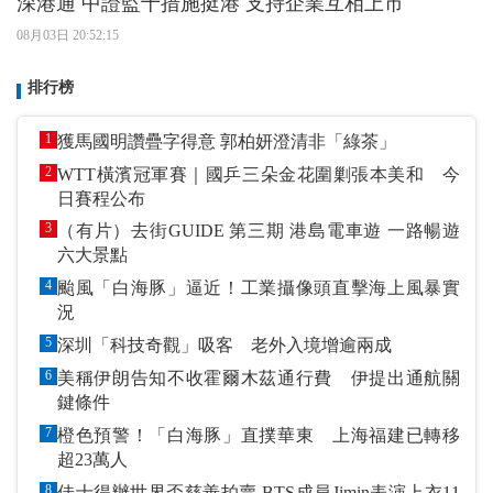
深港通 中證監十措施挺港 支持企業互相上市
08月03日 20:52:15
排行榜
1
獲馬國明讚疊字得意 郭柏妍澄清非「綠茶」
2
WTT橫濱冠軍賽｜國乒三朵金花圍剿張本美和 今
日賽程公布
3
（有片）去街GUIDE 第三期 港島電車遊 一路暢遊
六大景點
4
颱風「白海豚」逼近！工業攝像頭直擊海上風暴實
況
5
深圳「科技奇觀」吸客 老外入境增逾兩成
6
美稱伊朗告知不收霍爾木茲通行費 伊提出通航關
鍵條件
7
橙色預警！「白海豚」直撲華東 上海福建已轉移
超23萬人
8
佳士得辦世界盃慈善拍賣 BTS成員Jimin表演上衣11