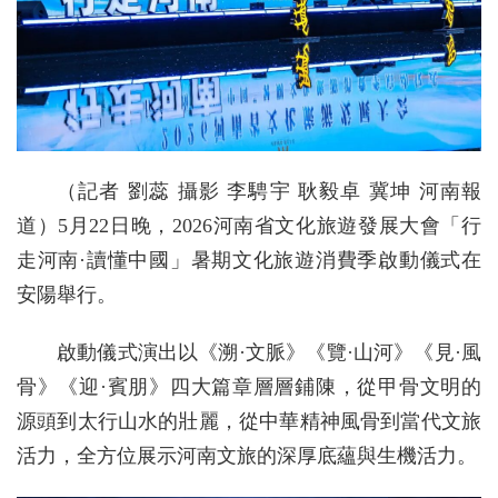
（記者 劉蕊 攝影 李騁宇 耿毅卓 冀坤 河南報
道）5月22日晚，2026河南省文化旅遊發展大會「行
走河南·讀懂中國」暑期文化旅遊消費季啟動儀式在
安陽舉行。
啟動儀式演出以《溯·文脈》《覽·山河》《見·風
骨》《迎·賓朋》四大篇章層層鋪陳，從甲骨文明的
源頭到太行山水的壯麗，從中華精神風骨到當代文旅
活力，全方位展示河南文旅的深厚底蘊與生機活力。