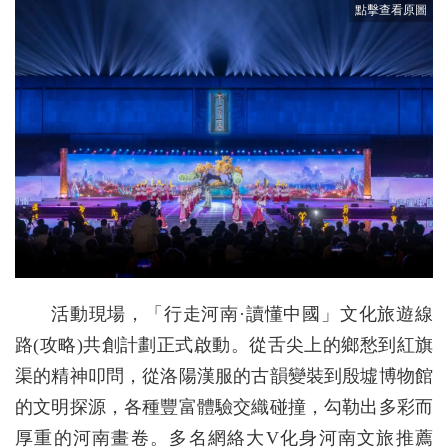
活動現場，「行走河南·讀懂中國」文化旅遊線
路(攻略)共創計劃正式啟動。從舌尖上的鄉愁到紅旗
渠的精神叩問，從洛陽漢服的古韻變裝到殷墟博物館
的文明探源，各種豐富體驗交織碰撞，勾勒出多彩而
厚重的河南畫卷。多名網絡大V化身河南文旅推薦