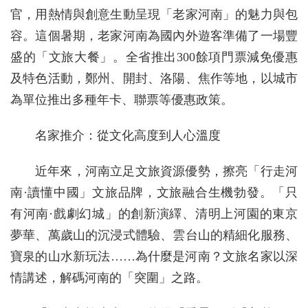
官，用熱情與創意生動呈現「老家河南」的魅力與包
容。這個暑期，老家河南為國內外遊客準備了一場豐
盛的「文旅大餐」。全省推出300餘項門票減免優惠
及特色活動，鄭州、開封、洛陽、焦作等地，以城市
為單位推出多種年卡、聯票等優惠政策。
名家推介：從文化高度到人心溫度
近年來，河南立足文旅資源優勢，擦亮「行走河
南·讀懂中國」文旅品牌，文旅融合生機勃發。「只
有河南·戲劇幻城」的創新演繹、清明上河園的東京
夢華、萬歲山的沉浸式體驗、雲台山的精細化服務、
寶泉的山水新玩法……為什麼是河南？文旅名家以深
情講述，解碼河南的「突圍」之路。