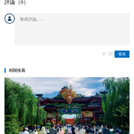
評論（
0
）
0
/ 255
發表
相關推薦