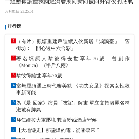
一組數據讀懂我國經濟發展向新向優向好背後的底氣
08月01日 23:25:51
排行榜
1
（有片）觀塘重建戶陸續入伙新居「鴻鵠臺」 舊
街坊：「開心過中六合彩」
2
著名填詞人黎彼得去世享年76歲 曾創作
《Monica》《半斤八兩》
3
黎彼得離世 享年76歲
4
當無厘頭遇上時代審美觀 《功夫女足》探索女性敘
事新可能
5
為《愛·回家》演員「友誼」解畫 單立文指滕麗名林
淑敏有脾氣
6
拜仁維拉大軍壓境 數百粉絲酒店守候
7
【大地遊走】那盞燈的電，從哪裏來？