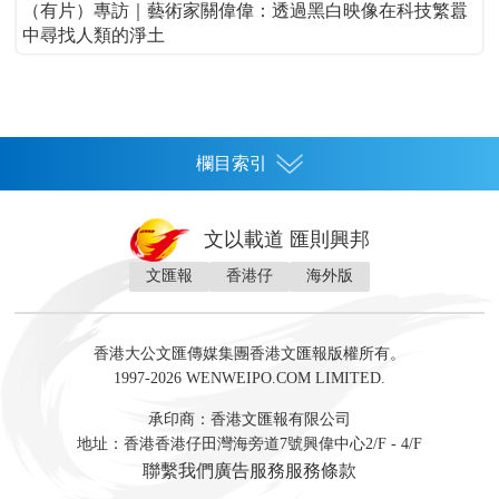
（有片）專訪｜藝術家關偉偉：透過黑白映像在科技繁囂
中尋找人類的淨土
欄目索引
首頁
文以載道 匯則興邦
香港
文匯報
香港仔
海外版
神州
灣區生活
灣區企業
灣區文化
灣區旅遊
灣區人
灣區人才
灣區政策
灣區服務易
經濟
財經
地產
投資
財評
數字經濟
經湋論
香港大公文匯傳媒集團香港文匯報版權所有。
國際
1997-2026 WENWEIPO.COM LIMITED.
評論
社評
評論
快評
來論
視頻
新聞
訪談
直播
經湋論
承印商：香港文匯報有限公司
軍事
地址：香港香港仔田灣海旁道7號興偉中心2/F - 4/F
文化
文博
藝術
文學
聯繫我們
廣告服務
服務條款
娛樂