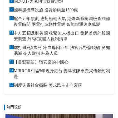
8
國足U17力克阿仙奴響頭炮
9
國泰擴機隊設施 投資加碼至1500億
10
配合五年規劃 應對極端天氣 港燈新系統減檢查維修
復電時間 兩電打造韌性電網 智能聯通速應萬變
11
中方五招反制美國 收緊無人機出口 發起首例外貿國
安調查 列6家實體入反制清單
12
虐打餓死5歲兒 冷血母囚22年 法官斥野蠻殘酷 良知
泯滅 令人髮指 枉為人母
13
【書聲蘭語】張安樂的中國心
14
MIRROR相隔5年現身港台 姜濤被陳卓賢揭借錢封利
是
15
制度失靈社會撕裂 美式民主走向衰落
熱門視頻