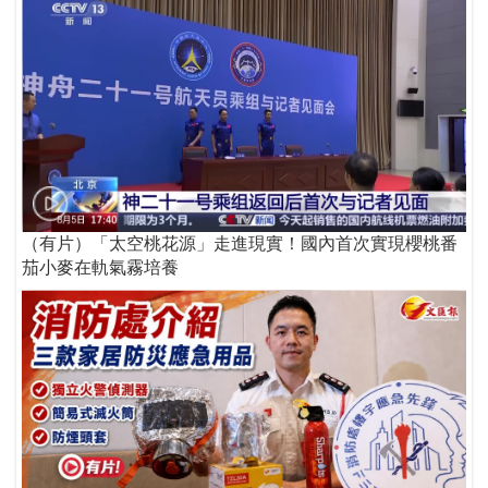
（有片）「太空桃花源」走進現實！國內首次實現櫻桃番
茄小麥在軌氣霧培養