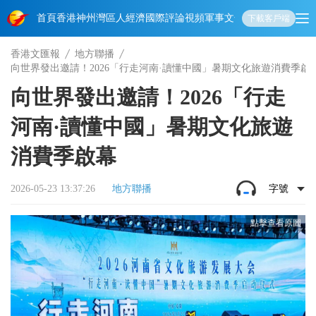
首頁
香港
神州
灣區人
經濟
國際
評論
視頻
軍事
文化
娛樂
生活
教育
體
下載客戶端
香港文匯報
地方聯播
向世界發出邀請！2026「行走河南·讀懂中國」暑期文化旅遊消費季啟
向世界發出邀請！2026「行走
河南·讀懂中國」暑期文化旅遊
消費季啟幕
2026-05-23 13:37:26
地方聯播
字號