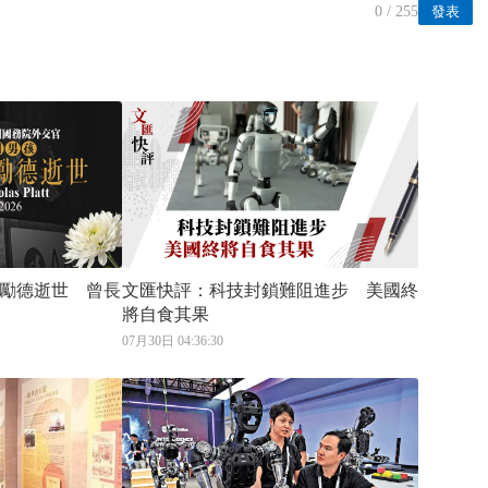
0
/ 255
發表
勵德逝世 曾長
文匯快評：科技封鎖難阻進步 美國終
將自食其果
07月30日 04:36:30