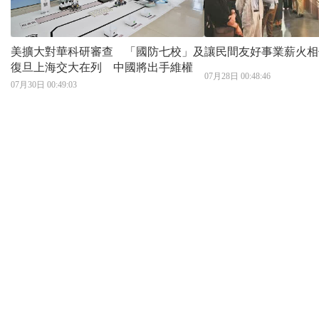
美擴大對華科研審查 「國防七校」及
讓民間友好事業薪火相
復旦上海交大在列 中國將出手維權
07月28日 00:48:46
07月30日 00:49:03