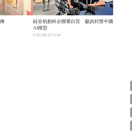
傳
硅谷初創科企聯署白宮 籲勿封禁中國
AI模型
07月24日 02:51:04