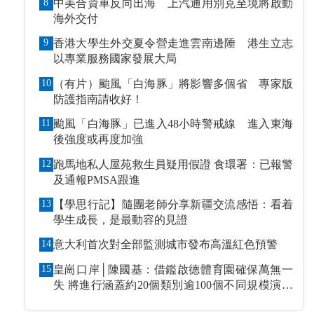
8
中美合資車反向出海 上汽通用別克至境將啟動
海外交付
9
香港大學生外交夏令營走進雲南邊陲 港生立志
以專業服務國家發展大局
10
（有片）颱風「白海豚」將影響多個省 專家版
防護指南請收好！
11
颱風「白海豚」已進入48小時警戒線 進入東海
後強度或再度加強
12
跑馬地私人屋苑救生員疑用假證 食環署：已報警
及通報PMSA跟進
13
【學思行記】隨團老師分享新疆交流感悟：看着
學生成長，是最動容的見證
14
意大利首次對全部監測城市發布高溫紅色預警
15
皇崗口岸│陳國基：借鑑啟德體育園確保萬無一
失 將進行涵蓋約20個類別逾100個不同規模演練
和測試