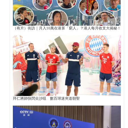
（有片）街訪｜月入10萬在港算「窮人」？港人每月收支大揭秘！
拜仁將帥快閃尖沙咀 數百球迷夾道朝聖