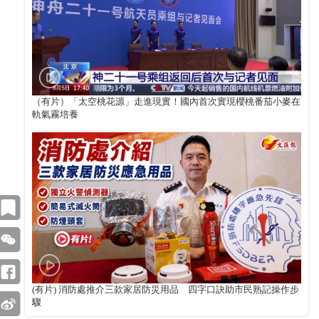
（有片）「太空桃花源」走進現實！國內首次實現櫻桃番茄小麥在
軌氣霧培養
(有片) 消防處推介三款家居防災用品 四字口訣助市民熟記操作步
驟