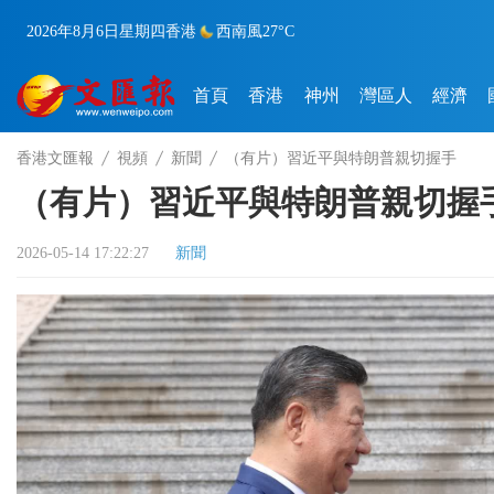
2026年8月6日
星期四
香港
西南風
27°C
首頁
香港
神州
灣區人
經濟
香港文匯報
視頻
新聞
（有片）習近平與特朗普親切握手
（有片）習近平與特朗普親切握
2026-05-14 17:22:27
新聞