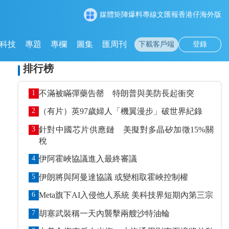
媒體矩陣
爆料專線
文匯報
香港仔
海外版
科技
專題
專欄
圖集
匯周刊
下載客戶端
登錄
排行榜
1
不滿被瞞彈藥告罄 特朗普與美防長起衝突
2
（有片）英97歲婦人「機翼漫步」破世界紀錄
3
針對中國芯片供應鏈 美擬對多晶矽加徵15%關
稅
4
伊阿霍峽協議進入最終審議
5
伊朗將與阿曼達協議 或變相取霍峽控制權
6
Meta旗下AI入侵他人系統 美科技界短期內第三宗
7
胡塞武裝稱一天內襲擊兩艘沙特油輪