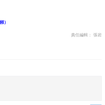
頻）
責任編輯：
張岩