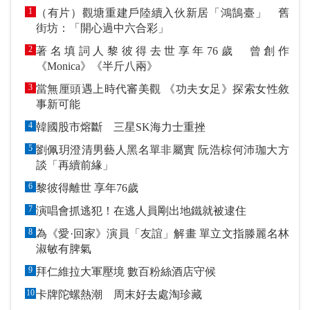
1
（有片）觀塘重建戶陸續入伙新居「鴻鵠臺」 舊
街坊：「開心過中六合彩」
2
著名填詞人黎彼得去世享年76歲 曾創作
《Monica》《半斤八兩》
3
當無厘頭遇上時代審美觀 《功夫女足》探索女性敘
事新可能
4
韓國股市熔斷 三星SK海力士重挫
5
劉佩玥澄清男藝人黑名單非屬實 阮浩棕何沛珈大方
談「再續前緣」
6
黎彼得離世 享年76歲
7
演唱會抓逃犯！在逃人員剛出地鐵就被逮住
8
為《愛·回家》演員「友誼」解畫 單立文指滕麗名林
淑敏有脾氣
9
拜仁維拉大軍壓境 數百粉絲酒店守候
10
卡牌陀螺熱潮 周末好去處淘珍藏