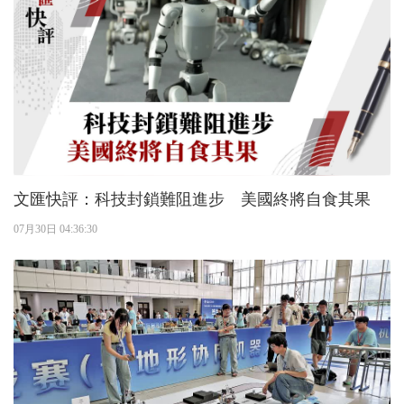
文匯快評：科技封鎖難阻進步 美國終將自食其果
07月30日 04:36:30