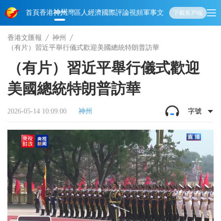
首頁
香港
神州
灣區人
經濟
國際
評論
視頻
軍事
文化
娛樂
生活
教育
體
下載客戶端
香港文匯報
神州
（有片）習近平舉行儀式歡迎美國總統特朗普訪華
（有片）習近平舉行儀式歡迎
美國總統特朗普訪華
2026-05-14 10:09:00
神州
字號