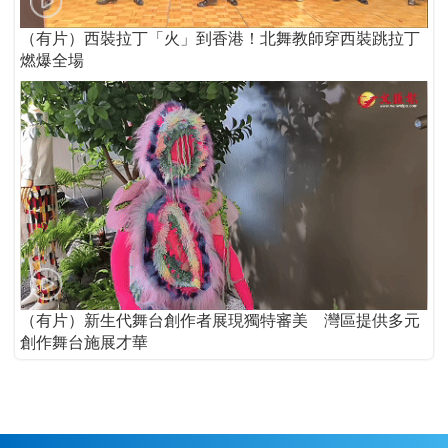
（有片）西裝拉丁「火」到香港！北舞教師穿西裝跳拉丁
燃爆全場
（有片）新生代舞台創作者展現獨特審美 灣區提供多元
創作舞台施展才華