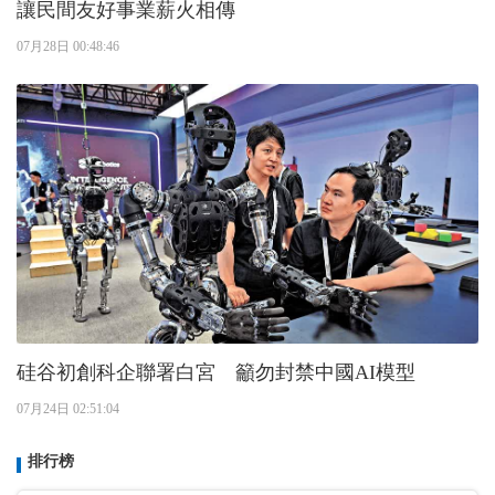
讓民間友好事業薪火相傳
07月28日 00:48:46
硅谷初創科企聯署白宮 籲勿封禁中國AI模型
07月24日 02:51:04
排行榜