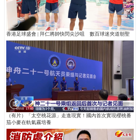
香港足球盛會 | 拜仁將帥快閃尖沙咀 數百球迷夾道朝聖
（有片）「太空桃花源」走進現實！國內首次實現櫻桃番
茄小麥在軌氣霧培養