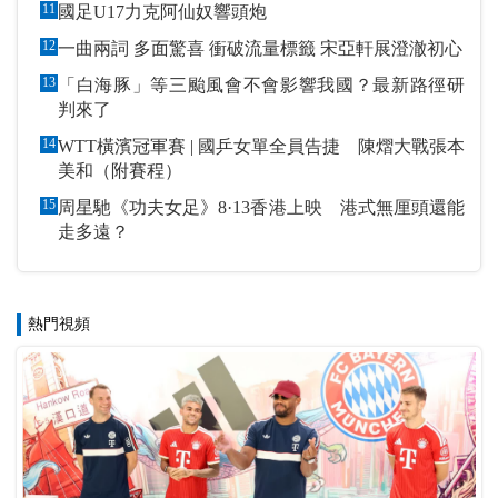
11
國足U17力克阿仙奴響頭炮
12
一曲兩詞 多面驚喜 衝破流量標籤 宋亞軒展澄澈初心
13
「白海豚」等三颱風會不會影響我國？最新路徑研
判來了
14
WTT橫濱冠軍賽 | 國乒女單全員告捷 陳熠大戰張本
美和（附賽程）
15
周星馳《功夫女足》8·13香港上映 港式無厘頭還能
走多遠？
熱門視頻