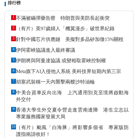
排行榜
1
不滿被瞞彈藥告罄 特朗普與美防長起衝突
2
（有片）英97歲婦人「機翼漫步」破世界紀錄
3
針對中國芯片供應鏈 美擬對多晶矽加徵15%關稅
4
伊阿霍峽協議進入最終審議
5
伊朗將與阿曼達協議 或變相取霍峽控制權
6
Meta旗下AI入侵他人系統 美科技界短期內第三宗
7
胡塞武裝稱一天內襲擊兩艘沙特油輪
8
中美合資車反向出海 上汽通用別克至境將啟動海
外交付
9
香港大學生外交夏令營走進雲南邊陲 港生立志以
專業服務國家發展大局
10
（有片）颱風「白海豚」將影響多個省 專家版防
護指南請收好！