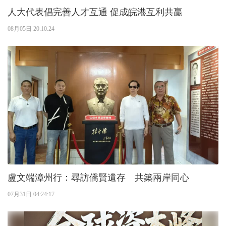
人大代表倡完善人才互通 促成皖港互利共贏
08月05日 20:10:24
盧文端漳州行：尋訪僑賢遺存 共築兩岸同心
07月31日 04:24:17