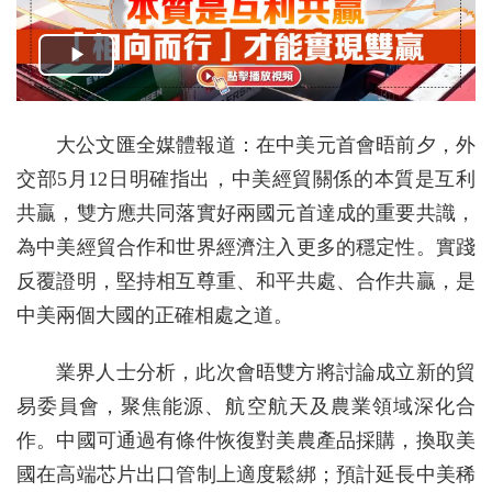
大公文匯全媒體報道：在中美元首會晤前夕，外
交部5月12日明確指出，中美經貿關係的本質是互利
共贏，雙方應共同落實好兩國元首達成的重要共識，
為中美經貿合作和世界經濟注入更多的穩定性。實踐
反覆證明，堅持相互尊重、和平共處、合作共贏，是
中美兩個大國的正確相處之道。
業界人士分析，此次會晤雙方將討論成立新的貿
易委員會，聚焦能源、航空航天及農業領域深化合
作。中國可通過有條件恢復對美農產品採購，換取美
國在高端芯片出口管制上適度鬆綁；預計延長中美稀