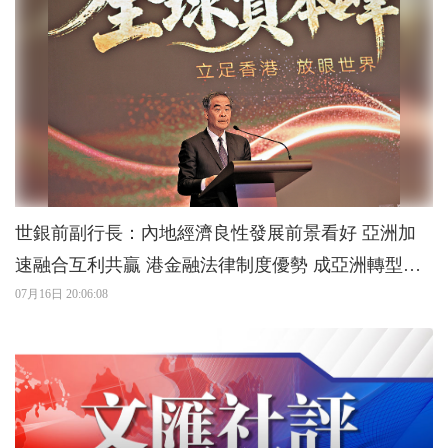
世銀前副行長：內地經濟良性發展前景看好 亞洲加
速融合互利共贏 港金融法律制度優勢 成亞洲轉型核
心樞紐
07月16日 20:06:08