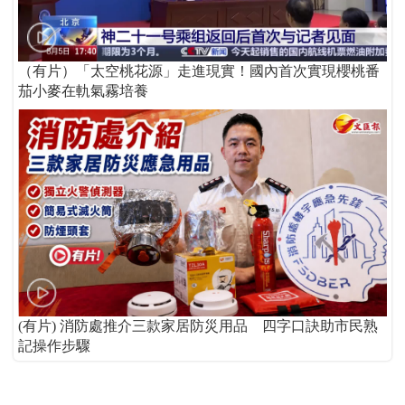
（有片）「太空桃花源」走進現實！國內首次實現櫻桃番
茄小麥在軌氣霧培養
(有片) 消防處推介三款家居防災用品 四字口訣助市民熟
記操作步驟