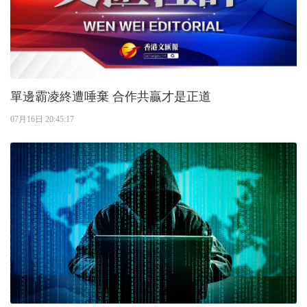
單邊霸凌終遭唾棄 合作共贏才是正道
07月16日 20:45:17