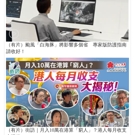
（有片）颱風「白海豚」將影響多個省 專家版防護指南
請收好！
（有片）街訪｜月入10萬在港算「窮人」？港人每月收支