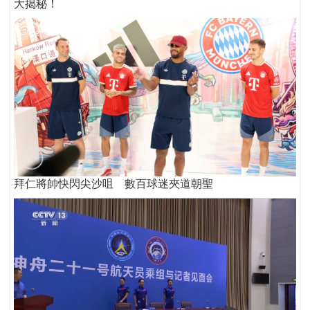
大揭秘！
拜仁將帥快閃尖沙咀 數百球迷夾道朝聖