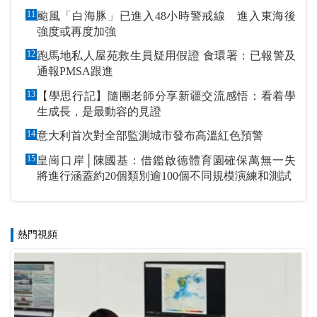
11
颱風「白海豚」已進入48小時警戒線 進入東海後
強度或再度加強
12
跑馬地私人屋苑救生員疑用假證 食環署：已報警及
通報PMSA跟進
13
【學思行記】隨團老師分享新疆交流感悟：看着學
生成長，是最動容的見證
14
意大利首次對全部監測城市發布高溫紅色預警
15
皇崗口岸│陳國基：借鑑啟德體育園確保萬無一失
將進行涵蓋約20個類別逾100個不同規模演練和測試
熱門視頻