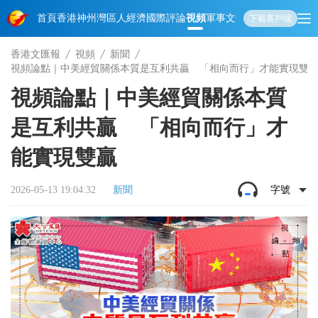
首頁
香港
神州
灣區人
經濟
國際
評論
視頻
軍事
文化
娛樂
生活
教育
體
下載客戶端
香港文匯報
視頻
新聞
視頻論點｜中美經貿關係本質是互利共贏 「相向而行」才能實現雙
視頻論點｜中美經貿關係本質
是互利共贏 「相向而行」才
能實現雙贏
2026-05-13 19:04:32
新聞
字號