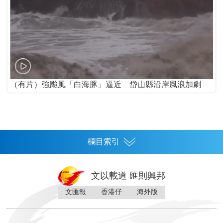
（有片）強颱風「白海豚」逼近 岱山縣沿岸風浪加劇
欄目索引
首頁
文以載道 匯則興邦
香港
文匯報
香港仔
海外版
神州
灣區生活
灣區企業
灣區文化
灣區旅遊
灣區人
灣區人才
灣區政策
灣區服務易
經濟