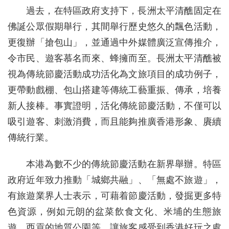
過去，在特區政府支持下，長洲太平清醮固定在
佛誕公眾假期舉行，其間舉行歷史悠久的飄色活動，
更復辦「搶包山」，並通過中外媒體廣泛宣傳推介，
令市民、遊客慕名而來、蜂擁而至。長洲太平清醮被
視為傳統節慶活動成功活化為文旅項目的成功例子，
更帶動戲棚、包山搭建等傳統工藝重振、傳承，培養
新人接棒。事實證明，活化傳統節慶活動，不僅可以
吸引遊客、刺激消費，而且能夠推廣香港形象、賡續
傳統行業。
本港為數不少的傳統節慶活動在新界舉辦。特區
政府近年致力推動「城鄉共融」、「無處不旅遊」，
有旅遊業界人士表示，可藉着節慶活動，發掘更多特
色資源，例如元朗的盆菜飲食文化、米埔的生態旅
遊、西貢的地質公園等，讓旅客感受到香港好玩之處