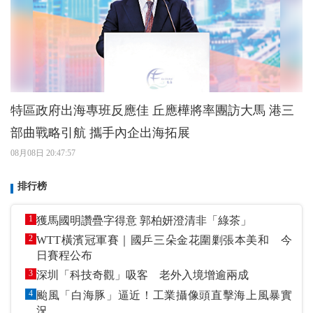
特區政府出海專班反應佳 丘應樺將率團訪大馬 港三
部曲戰略引航 攜手內企出海拓展
08月08日 20:47:57
排行榜
1
獲馬國明讚疊字得意 郭柏妍澄清非「綠茶」
2
WTT橫濱冠軍賽｜國乒三朵金花圍剿張本美和 今
日賽程公布
3
深圳「科技奇觀」吸客 老外入境增逾兩成
4
颱風「白海豚」逼近！工業攝像頭直擊海上風暴實
況