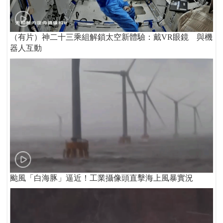
（有片）神二十三乘組解鎖太空新體驗：戴VR眼鏡 與機
器人互動
颱風「白海豚」逼近！工業攝像頭直擊海上風暴實況