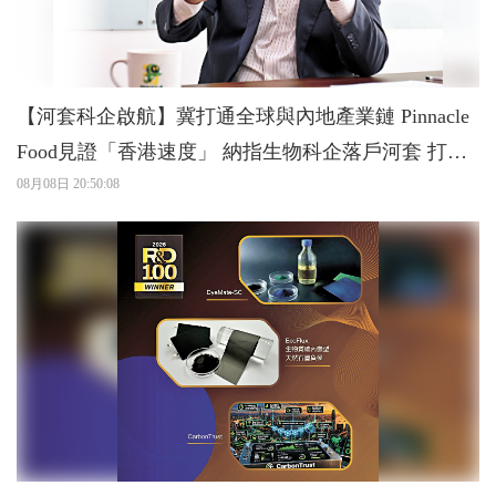
【河套科企啟航】冀打通全球與內地產業鏈 Pinnacle
Food見證「香港速度」 納指生物科企落戶河套 打造
灣區「細胞工廠」
08月08日 20:50:08