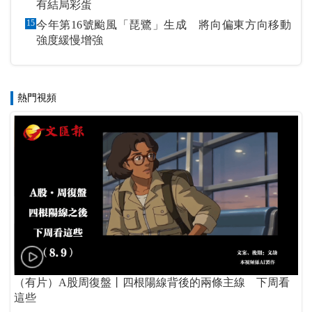
有結局彩蛋
15
今年第16號颱風「琵鷺」生成 將向偏東方向移動
強度緩慢增強
熱門視頻
（有片）A股周復盤丨四根陽線背後的兩條主線 下周看
這些