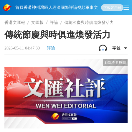
首頁
香港
神州
灣區人
經濟
國際
評論
視頻
軍事
文化
娛樂
生活
教育
體
下載客戶端
香港文匯報
文匯報
評論
傳統節慶與時俱進煥發活力
傳統節慶與時俱進煥發活力
2026-05-11 04:47:30
評論
字號