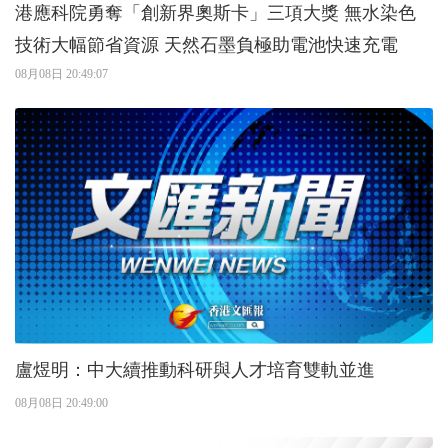
港應科院勇奪「創新界奧斯卡」三項大獎 無水染色
技術大幅節省資源 天然石墨負極助電池快速充電
08月08日 20:49:07
盧煜明：中大續推動科研與人才培育雙軌並進
08月08日 20:49:00