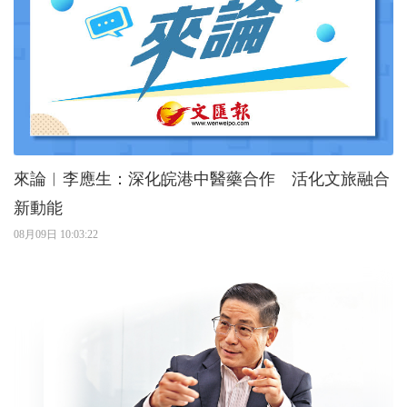
來論︱李應生：深化皖港中醫藥合作 活化文旅融合
新動能
08月09日 10:03:22