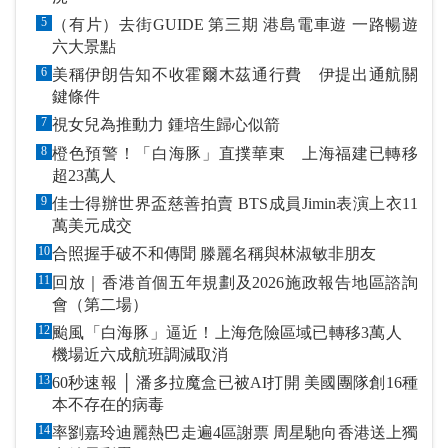
5
（有片）去街GUIDE 第三期 港島電車遊 一路暢遊
六大景點
6
美稱伊朗告知不收霍爾木茲通行費 伊提出通航關
鍵條件
7
視女兒為推動力 鍾培生歸心似箭
8
橙色預警！「白海豚」直撲華東 上海福建已轉移
超23萬人
9
佳士得辦世界盃慈善拍賣 BTS成員Jimin表演上衣11
萬美元成交
10
合照握手破不和傳聞 滕麗名稱與林淑敏非朋友
11
回放｜香港首個五年規劃及2026施政報告地區諮詢
會（第二場）
12
颱風「白海豚」逼近！上海危險區域已轉移3萬人
機場近六成航班調減取消
13
60秒速報 │ 潘多拉魔盒已被AI打開 美國團隊創16種
本不存在的病毒
14
率劉嘉玲迪麗熱巴走遍4區謝票 周星馳向香港送上獨