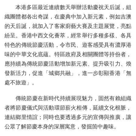
本港多區最近連續數天舉辦活動慶祝天后誕，組
織團體都各出奇謀，在慶典中加入新元素，例如吉澳
的天后誕，就加入了客家廚藝大賽及主題展覽，亮點
紛呈。香港中西文化薈萃，經常舉行多種多樣、各具
特色的傳統節慶活動，令市民、遊客感受具有濃厚港
味的中華文化底蘊。特區政府及相關團體等持份者，
應持續為傳統節慶活動增加新元素、提升吸引力、煥
發新活力，促進「城鄉共融」，進一步彰顯香港「無
處不旅遊」。
傳統節慶在新時代持續展現魅力，固然有賴組織
者將節慶儀式與活動環節薪火相傳，延續文化根脈，
連結鄉里情誼；同時也要透過多元的宣傳與推廣，讓
公眾了解節慶本身的深層寓意，發掘箇中趣味。