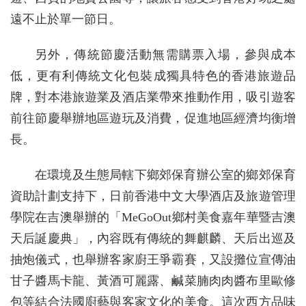
遠不止於單一節日。
另外，傳統節慶活動無需購票入場，參與成本
低，更有利傳統文化包裝成獨具特色的香港旅遊品
牌，對本港旅遊業及酒店業帶來推動作用，吸引遊客
前往節慶舉辦地區遊玩及消費，促進地區經濟均衡增
長。
在環境及生態局轄下鄉郊保育辦公室的鄉郊保育
資助計劃支持下，日前香港中文大學酒店及旅遊管理
學院在吉澳舉辦的「MeGoOut鄉村美食嘉年華暨吉澳
天后誕慶典」，內容既有傳統的舞麒麟、天后出巡及
抽炮儀式，也舉辦客家廚王爭霸賽，又設攤位宣傳油
甘子醬馬卡龍、黃酒可麗露、鹹菜腩肉肉醬布里歐修
包等結合法國廚藝與客家文化的美食。這次西方品味