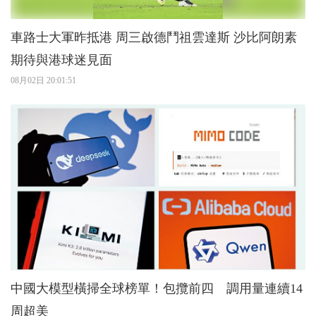
車路士大軍昨抵港 周三啟德鬥祖雲達斯 沙比阿朗素
期待與港球迷見面
08月02日 20:01:51
中國大模型橫掃全球榜單！包攬前四 調用量連續14
周超美