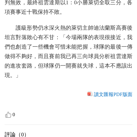
判無效，最終祖雲達斯以1：0小勝萊切全取三分，各
項賽事近十戰保持不敗。
護級形勢仍水深火熱的萊切主帥迪法蘭斯高賽後
坦言對落敗心有不甘：「今場兩隊的表現很接近，我
們也創造了一些機會可惜未能把握，球隊的最後一傳
做得不夠好，而且賽前我已再三向球員分析祖雲達斯
的進攻套路，但球隊仍一開賽就失球，這本不應該出
現。」
讀文匯報PDF版面
0
評論（
0
）