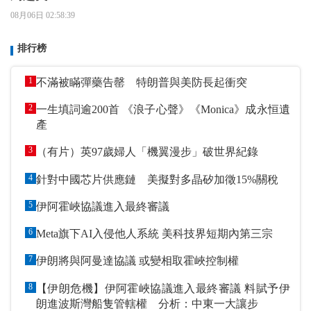
08月06日 02:58:39
排行榜
1
不滿被瞞彈藥告罄 特朗普與美防長起衝突
2
一生填詞逾200首 《浪子心聲》《Monica》成永恒遺
產
3
（有片）英97歲婦人「機翼漫步」破世界紀錄
4
針對中國芯片供應鏈 美擬對多晶矽加徵15%關稅
5
伊阿霍峽協議進入最終審議
6
Meta旗下AI入侵他人系統 美科技界短期內第三宗
7
伊朗將與阿曼達協議 或變相取霍峽控制權
8
【伊朗危機】伊阿霍峽協議進入最終審議 料賦予伊
朗進波斯灣船隻管轄權 分析：中東一大讓步