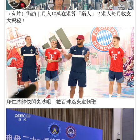
（有片）街訪｜月入10萬在港算「窮人」？港人每月收支
大揭秘！
拜仁將帥快閃尖沙咀 數百球迷夾道朝聖