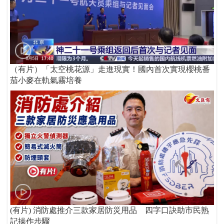
（有片）「太空桃花源」走進現實！國內首次實現櫻桃番
茄小麥在軌氣霧培養
(有片) 消防處推介三款家居防災用品 四字口訣助市民熟
記操作步驟