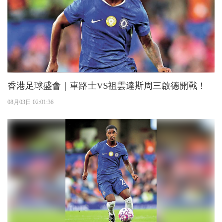
香港足球盛會｜車路士VS祖雲達斯周三啟德開戰！
08月03日 02:01:36