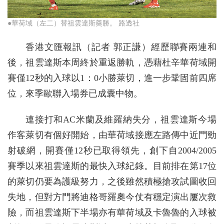
●華荷域（左二）替祖雲達斯奠勝。 路透社
香港文匯報訊（記者 郭正謙）經歷聯賽兩連和
後，祖雲達斯本周終於重返勝軌，憑藉杜辛華荷域開
賽僅12秒的入球以1：0小勝萊切，進一步鞏固前四席
位，來季歐聯入場券已成囊中物。
連接打和AC米蘭及維羅納失分，祖雲達斯今場
作客萊切有個好開始，由華荷域接應左路傳中近門勁
射破網，開賽僅12秒已取得領先，創下自2004/2005
賽季以來祖雲達斯的最快入球紀錄。目前排在第17位
的萊切仍要為護級努力，之後雖然積極搶攻試圖收回
失地，但對方門將迪格哥羅奧今仗有穩定演出屢次救
險，而祖雲達斯下半場亦有華荷域及卡魯魯的入球被