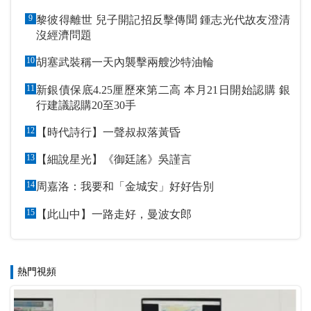
9
黎彼得離世 兒子開記招反擊傳聞 鍾志光代故友澄清
沒經濟問題
10
胡塞武裝稱一天內襲擊兩艘沙特油輪
11
新銀債保底4.25厘歷來第二高 本月21日開始認購 銀
行建議認購20至30手
12
【時代詩行】一聲叔叔落黃昏
13
【細說星光】《御廷謠》吳謹言
14
周嘉洛：我要和「金城安」好好告別
15
【此山中】一路走好，曼波女郎
熱門視頻