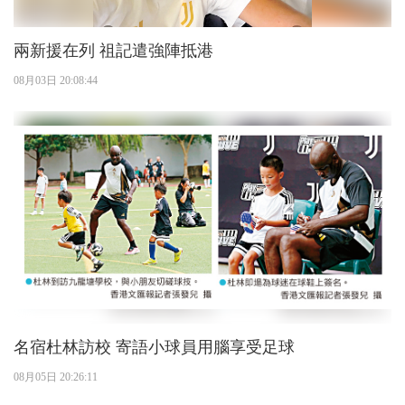
兩新援在列 祖記遣強陣抵港
08月03日 20:08:44
名宿杜林訪校 寄語小球員用腦享受足球
08月05日 20:26:11