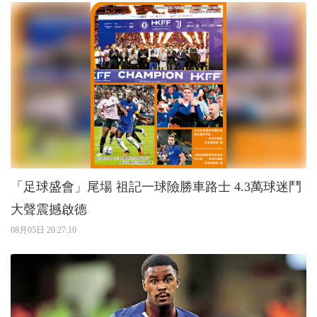
「足球盛會」尾場 祖記一球險勝車路士 4.3萬球迷鬥
大聲震撼啟德
08月05日 20:27:10