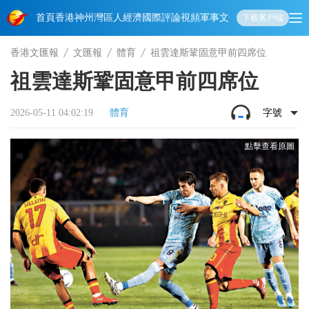
首頁
香港
神州
灣區人
經濟
國際
評論
視頻
軍事
文化
娛樂
生活
教育
體
下載客戶端
香港文匯報
文匯報
體育
祖雲達斯鞏固意甲前四席位
祖雲達斯鞏固意甲前四席位
2026-05-11 04:02:19
體育
字號