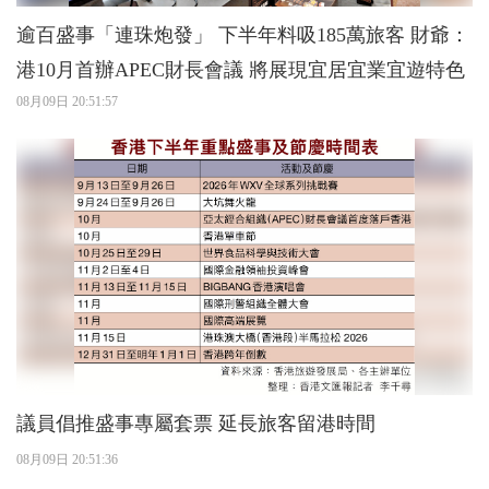
逾百盛事「連珠炮發」 下半年料吸185萬旅客 財爺：
港10月首辦APEC財長會議 將展現宜居宜業宜遊特色
08月09日 20:51:57
議員倡推盛事專屬套票 延長旅客留港時間
08月09日 20:51:36