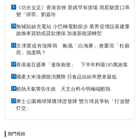
9
《功夫女足》香港首映 星媽罕有撐場 周星馳賣口乖
變「得罪」劉嘉玲
10
無補貼缺充電站 小巴轉電動卻步 業界促增設基建重
啟換車資助或貸款擔保 加速新能源轉型
11
京津冀或有強降雨 颱風「白海豚」會重現「杜蘇
芮」強度嗎？
12
香港逾百盛事「連珠炮發」 下半年料吸185萬旅客
13
國產大米漲價致消費降 日食品自給率歷來最低
14
酷熱天氣警告生效 天文台料今明極端酷熱
15
摩士公園兩球隊獲球證發牌 雙方球員爭執「打波變
打交」
熱門視頻