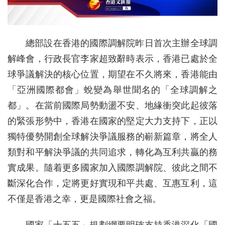
總部設在香港的國際調解院昨日首次主辦全球調
解峰會，行政長官李家超致辭時表示，香港已處於全
球爭議解決的核心位置，期望在不久將來，香港能由
「亞洲國際都會」蛻變為舉世聞名的「全球調解之
都」。在當前國際局勢動盪不安、地緣衝突此起彼落
的緊張形勢中，香港在國家的堅定大力支持下，正以
獨特優勢開創全球解決爭議服務的嶄新篇章，將全人
類對和平解決爭議的共同追求，轉化為互利共贏的務
實成果。隨着更多國家加入國際調解院、彼此之間不
斷深化合作，定將更好實現和平共處、互惠互利，這
不僅是香港之幸，更是國際社會之福。