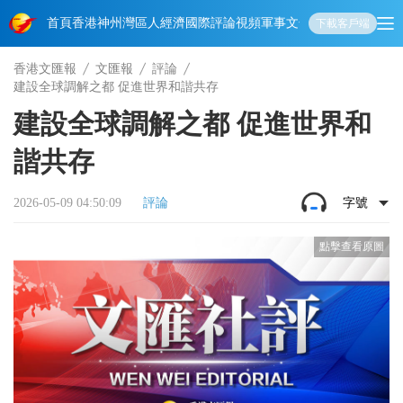
首頁
香港
神州
灣區人
經濟
國際
評論
視頻
軍事
文化
娛樂
生活
教育
體
下載客戶端
香港文匯報
文匯報
評論
建設全球調解之都 促進世界和諧共存
建設全球調解之都 促進世界和
諧共存
2026-05-09 04:50:09
評論
字號