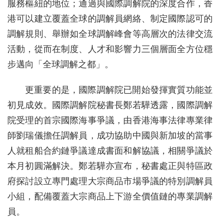
服務樞紐的地位；通過與國際調解院的深度合作，香
港可以建立覆蓋全球的調解員網絡、制定國際認可的
調解規則、舉辦如全球調解峰會等高層次的法律交流
活動，從而在制度、人才和影響力三個層面全方位穩
步邁向「全球調解之都」。
更重要的是，國際調解院已開始發揮實質功能並
初見成效。國際調解院秘書長鄭若驊透露，國際調解
院受理的首宗國際海事爭議，由香港海事法律專業律
師劉瑞儀擔任調解員，成功協助中國與新加坡的當事
人就租船合約鏈爭議達成書面和解協議，相關爭議於
本月初圓滿解決。鄭若驊亦宣布，秘書處正與特區政
府探討設立專門處理大宗商品市場爭議的特別調解員
小組，配備覆蓋大宗商品上下游全價值鏈的專業調解
員。