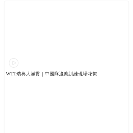
WTT瑞典大滿貫｜中國隊適應訓練現場花絮