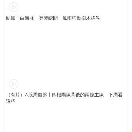
颱風「白海豚」登陸瞬間 風雨強勁樹木搖晃
（有片）A股周復盤丨四根陽線背後的兩條主線 下周看
這些