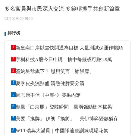
多名官員與市民深入交流 多範疇攜手共創新篇章
08月09日 20:49:16
排行榜
1
新皇崗口岸以盡快開通為目標 大量測試保運作暢順
2
宇樹科技A股今日申購 抽中每籤或可賺5.9萬
3
簽約星爺旗下？ 思貝笑言「𦧲飯應」
4
夏季皮炎濕熱盛 清熱健脾要分清
5
周志康不信《中聲4》賽果內定
6
颱風「白海豚」登陸瞬間 風雨強勁樹木搖晃
7
美要「換牌」 伊朗「換將」 美伊博弈變數猶存
8
WTT瑞典大滿貫｜中國隊適應訓練現場花絮