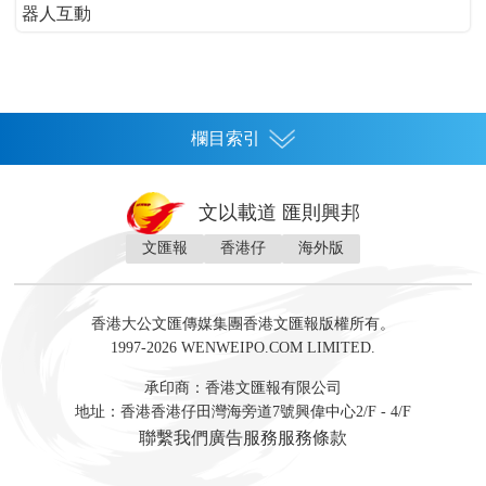
器人互動
欄目索引
首頁
文以載道 匯則興邦
香港
文匯報
香港仔
海外版
神州
灣區生活
灣區企業
灣區文化
灣區旅遊
灣區人
灣區人才
灣區政策
灣區服務易
經濟
財經
地產
投資
財評
數字經濟
經湋論
香港大公文匯傳媒集團香港文匯報版權所有。
國際
1997-2026 WENWEIPO.COM LIMITED.
評論
社評
評論
快評
來論
視頻
新聞
訪談
直播
經湋論
承印商：香港文匯報有限公司
軍事
地址：香港香港仔田灣海旁道7號興偉中心2/F - 4/F
文化
文博
藝術
文學
聯繫我們
廣告服務
服務條款
娛樂
生活
旅遊
美食
時尚
健康