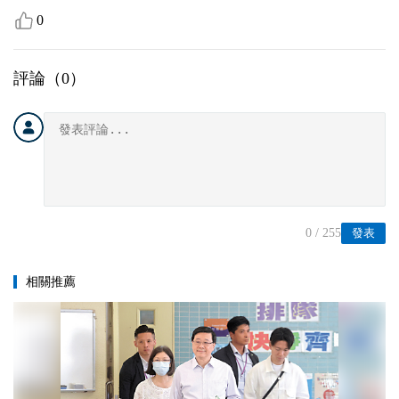
0
評論（
0
）
0
/ 255
發表
相關推薦