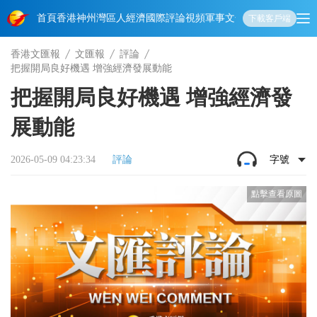
首頁
香港
神州
灣區人
經濟
國際
評論
視頻
軍事
文化
娛樂
生活
教育
體
下載客戶端
香港文匯報
文匯報
評論
把握開局良好機遇 增強經濟發展動能
把握開局良好機遇 增強經濟發
展動能
2026-05-09 04:23:34
評論
字號