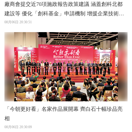
廠商會提交近70項施政報告政策建議 涵蓋創科北都
建設等 優化「創科基金」申請機制 增援企業技術應
用
08月06日 20:30:51
「今朝更好看」名家作品展開幕 齊白石十幅珍品亮
相
08月06日 20:30:09