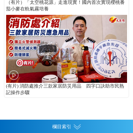
（有片）「太空桃花源」走進現實！國內首次實現櫻桃番
茄小麥在軌氣霧培養
(有片) 消防處推介三款家居防災用品 四字口訣助市民熟
記操作步驟
欄目索引