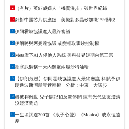
2
（有片）英97歲婦人「機翼漫步」破世界紀錄
3
針對中國芯片供應鏈 美擬對多晶矽加徵15%關稅
4
伊阿霍峽協議進入最終審議
5
伊朗將與阿曼達協議 或變相取霍峽控制權
6
Meta旗下AI入侵他人系統 美科技界短期內第三宗
7
胡塞武裝稱一天內襲擊兩艘沙特油輪
8
【伊朗危機】伊阿霍峽協議進入最終審議 料賦予伊
朗進波斯灣船隻管轄權 分析：中東一大讓步
9
黎彼得離世 兒子開記招反擊傳聞 鍾志光代故友澄清
沒經濟問題
10
一生填詞逾200首 《浪子心聲》《Monica》成永恒遺
產