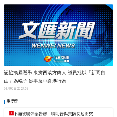
記協換屆選舉 東拼西湊方夠人 議員批以「新聞自
由」為幌子 從事反中亂港行為
08月06日 20:27:33
排行榜
1
不滿被瞞彈藥告罄 特朗普與美防長起衝突