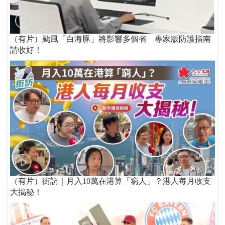
（有片）颱風「白海豚」將影響多個省 專家版防護指南
請收好！
（有片）街訪｜月入10萬在港算「窮人」？港人每月收支
大揭秘！