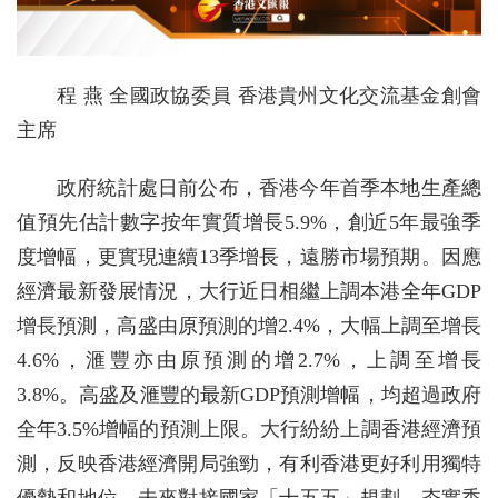
程 燕 全國政協委員 香港貴州文化交流基金創會
主席
政府統計處日前公布，香港今年首季本地生產總
值預先估計數字按年實質增長5.9%，創近5年最強季
度增幅，更實現連續13季增長，遠勝市場預期。因應
經濟最新發展情況，大行近日相繼上調本港全年GDP
增長預測，高盛由原預測的增2.4%，大幅上調至增長
4.6%，滙豐亦由原預測的增2.7%，上調至增長
3.8%。高盛及滙豐的最新GDP預測增幅，均超過政府
全年3.5%增幅的預測上限。大行紛紛上調香港經濟預
測，反映香港經濟開局強勁，有利香港更好利用獨特