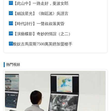
11
【此山中】一路走好，曼波女郎
12
【細說星光】《御廷謠》吳謹言
13
【時代詩行】一聲叔叔落黃昏
14
【演藝蝶影】奇妙的情誼（之二）
15
般奴古馬雷斯7500萬英鎊加盟槍手
熱門視頻