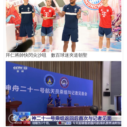
拜仁將帥快閃尖沙咀 數百球迷夾道朝聖