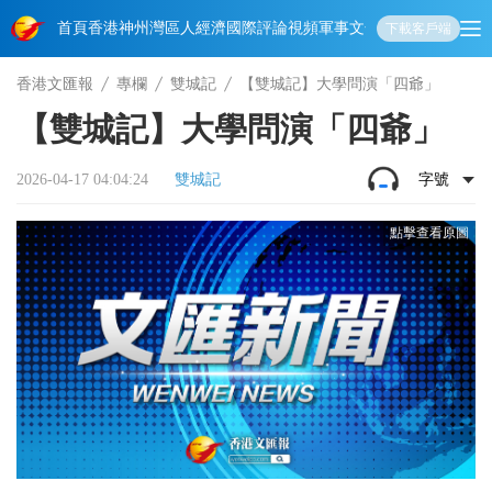
首頁
香港
神州
灣區人
經濟
國際
評論
視頻
軍事
文化
娛樂
生活
教育
體
下載客戶端
香港文匯報
專欄
雙城記
【雙城記】大學問演「四爺」
【雙城記】大學問演「四爺」
2026-04-17 04:04:24
雙城記
字號