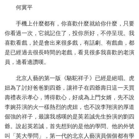
何冀平
手機上什麼都有，你喜歡什麼就給你什麼，只要
你看過一次，它就記住了，投你所好，不停呈現。我
喜歡看戲，於是會出來很多戲，有話劇、有戲曲，都
是已經過去很長時間的老戲，看見很多我喜歡的老演
員，邊看邊讚嘆。
北京人藝的第一版《駱駝祥子》已經是絕唱。虎
妞為了討好爸爸劉四爺，讓祥子在四爺壽日這一天買
壽禮表示孝心，博得歡心，好成為上門女婿，先不說
李婉芬演的火一樣熱烈的虎妞，也不說李翔演的厚道
倔強的祥子，最讓我感嘆的是英若誠先生扮演的劉四
爺。說起英若誠，首先想到的是他的學問、他的外號
叫「英大學問」，第一代的北京人藝演員個個都有學