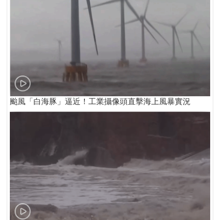
颱風「白海豚」逼近！工業攝像頭直擊海上風暴實況