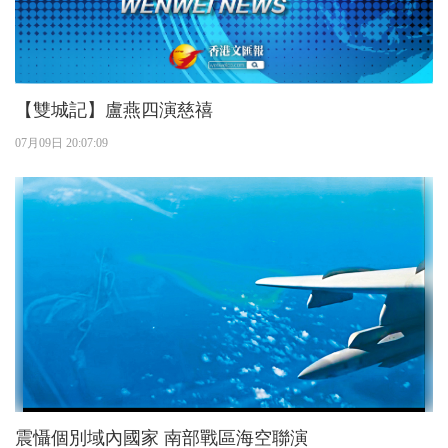
【雙城記】盧燕四演慈禧
07月09日 20:07:09
震懾個別域內國家 南部戰區海空聯演