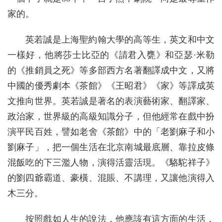
家的。
英若誠是上海聖約翰大學的高等生，英文和中文
一樣好，他將莎士比亞的《請君入甕》和亞瑟·米勒
的《推銷員之死》等多部西方名著翻譯成中文，又將
中國的優秀劇本《茶館》《王昭君》《家》等譯成英
文推向世界。英若誠是著名的表演藝術家、翻譯家、
政治家，世界級的高級知識分子，但他經常在戲中扮
演平民百姓，譬如老舍《茶館》中的「老劉麻子和小
劉麻子」，把一個生活在北京南城最底層、靠拉皮條
混飯吃的下三濫人物，演得活靈活現。《駱駝祥子》
的劉四爺霸道、豪橫、混賬、不講理，又讓他演得入
木三分。
按照戲如人生的說法，他應該有這方面的生活，