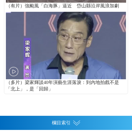
（有片）強颱風「白海豚」逼近 岱山縣沿岸風浪加劇
（多片）梁家輝談40年演藝生涯落淚：到內地拍戲不是
「北上」，是「回歸」
欄目索引