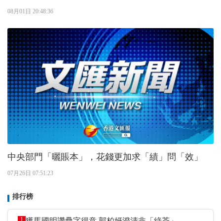
08月01日 20:48:36
中央部門「曬賬本」，花錢更加求「績」問「效」
07月26日 07:51:23
排行榜
1
獲馬國明讚疊字得意 郭柏妍澄清非「綠茶」