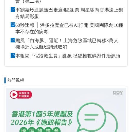
會（第二場）
12
率劉嘉玲迪麗熱巴走遍4區謝票 周星馳向香港送上獨
有結局彩蛋
13
60秒速報 │ 潘多拉魔盒已被AI打開 美國團隊創16種
本不存在的病毒
14
颱風「白海豚」逼近！上海危險區域已轉移3萬人
機場近六成航班調減取消
15
本報揭「假證救生員」亂象 拯總推數碼證件治源頭
熱門視頻