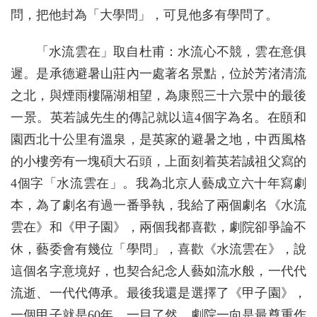
問，把他封為「大學問」，可見他多有學問了。
「水流雲在」取自杜甫：水流心不競，雲在意俱
遲。是承德避暑山莊內一處著名景點，位於芳渚清流
之北，與煙雨樓隔湖相望，為康熙三十六景中的最後
一景。英若誠先生的傳記就以這4個字為名。在頤和
園西北十公里有溫泉，是英家的避暑之地，中西風格
的小樓旁有一塊碩大石頭，上面刻着英若誠祖父寫的
4個字「水流雲在」。我為北京人藝成立六十年寫劇
本，為了劇名有過一番爭執，我給了兩個劇名《水流
雲在》和《甲子園》，兩個我都喜歡，劇院卻爭論不
休，藝委會有幾位「學問」，喜歡《水流雲在》，說
這個名字意境好，也契合紀念人藝如流水般，一代代
流逝、一代代傳承。最後我還是選擇了《甲子園》，
一個甲子就是60年，一目了然，劇院一向是最尊重作