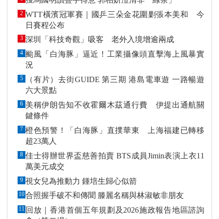
2
WTT橫濱冠軍賽｜國乒三朵金花圍剿張本美和 今
日賽程公布
3
深圳「科技奇觀」吸客 老外入境增逾兩成
4
颱風「白海豚」逼近！工業攝像頭直擊海上風暴實
況
5
（有片）去街GUIDE 第三期 港島電車遊 一路暢遊
六大景點
6
美稱伊朗告知不收霍爾木茲通行費 伊提出通航關
鍵條件
7
橙色預警！「白海豚」直撲華東 上海福建已轉移
超23萬人
8
佳士得辦世界盃慈善拍賣 BTS成員Jimin表演上衣11
萬美元成交
9
視女兒為推動力 鍾培生歸心似箭
10
合照握手破不和傳聞 滕麗名稱與林淑敏非朋友
11
回放｜香港首個五年規劃及2026施政報告地區諮詢