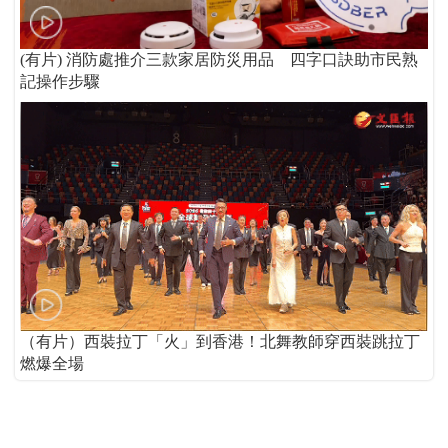
(有片) 消防處推介三款家居防災用品 四字口訣助市民熟
記操作步驟
（有片）西裝拉丁「火」到香港！北舞教師穿西裝跳拉丁
燃爆全場