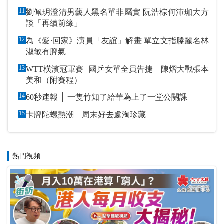
11
劉佩玥澄清男藝人黑名單非屬實 阮浩棕何沛珈大方
談「再續前緣」
12
為《愛·回家》演員「友誼」解畫 單立文指滕麗名林
淑敏有脾氣
13
WTT橫濱冠軍賽 | 國乒女單全員告捷 陳熠大戰張本
美和（附賽程）
14
60秒速報 │ 一隻竹知了給華為上了一堂公關課
15
卡牌陀螺熱潮 周末好去處淘珍藏
熱門視頻