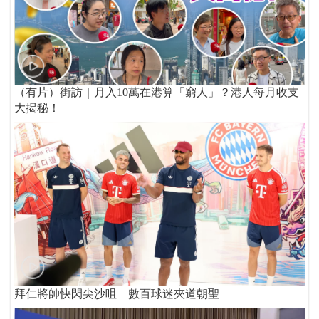
（有片）街訪｜月入10萬在港算「窮人」？港人每月收支
大揭秘！
拜仁將帥快閃尖沙咀 數百球迷夾道朝聖