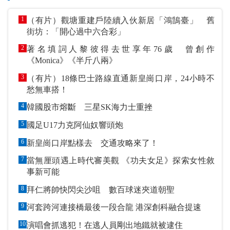
1
（有片）觀塘重建戶陸續入伙新居「鴻鵠臺」 舊
街坊：「開心過中六合彩」
2
著名填詞人黎彼得去世享年76歲 曾創作
《Monica》《半斤八兩》
3
（有片）18條巴士路線直通新皇崗口岸，24小時不
愁無車搭！
4
韓國股市熔斷 三星SK海力士重挫
5
國足U17力克阿仙奴響頭炮
6
新皇崗口岸點樣去 交通攻略來了！
7
當無厘頭遇上時代審美觀 《功夫女足》探索女性敘
事新可能
8
拜仁將帥快閃尖沙咀 數百球迷夾道朝聖
9
河套跨河連接橋最後一段合龍 港深創科融合提速
10
演唱會抓逃犯！在逃人員剛出地鐵就被逮住