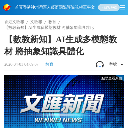
首頁
香港
神州
灣區人
經濟
國際
評論
視頻
軍事
文化
娛樂
生活
教育
體
下載客戶端
香港文匯報
文匯報
教育
【數教新知】AI生成多模態教材 將抽象知識具體化
【數教新知】AI生成多模態教
材 將抽象知識具體化
2026-04-01 04:09:07
教育
字號