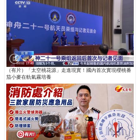
（有片）「太空桃花源」走進現實！國內首次實現櫻桃番
茄小麥在軌氣霧培養