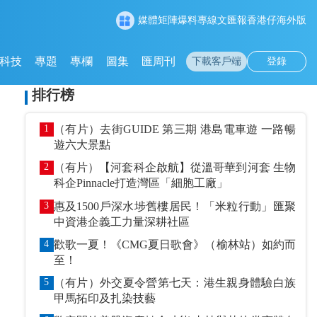
媒體矩陣
爆料專線
文匯報
香港仔
海外版
科技
專題
專欄
圖集
匯周刊
下載客戶端
登錄
排行榜
1
（有片）去街GUIDE 第三期 港島電車遊 一路暢
遊六大景點
2
（有片）【河套科企啟航】從溫哥華到河套 生物
科企Pinnacle打造灣區「細胞工廠」
3
惠及1500戶深水埗舊樓居民！「米粒行動」匯聚
中資港企義工力量深耕社區
4
歡歌一夏！《CMG夏日歌會》（榆林站）如約而
至！
5
（有片）外交夏令營第七天：港生親身體驗白族
甲馬拓印及扎染技藝