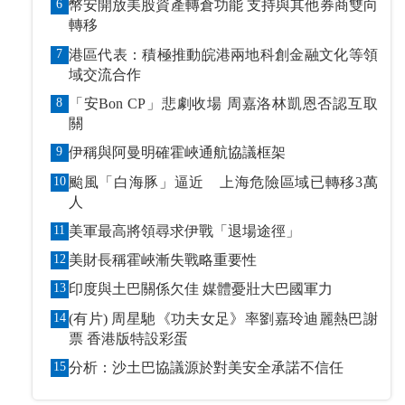
6
幣安開放美股資產轉倉功能 支持與其他券商雙向
轉移
7
港區代表：積極推動皖港兩地科創金融文化等領
域交流合作
8
「安Bon CP」悲劇收場 周嘉洛林凱恩否認互取
關
9
伊稱與阿曼明確霍峽通航協議框架
10
颱風「白海豚」逼近 上海危險區域已轉移3萬
人
11
美軍最高將領尋求伊戰「退場途徑」
12
美財長稱霍峽漸失戰略重要性
13
印度與土巴關係欠佳 媒體憂壯大巴國軍力
14
(有片) 周星馳《功夫女足》率劉嘉玲迪麗熱巴謝
票 香港版特設彩蛋
15
分析：沙土巴協議源於對美安全承諾不信任