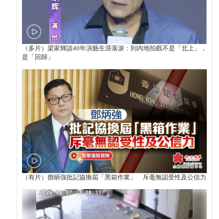
（多片）梁家輝談40年演藝生涯落淚：到內地拍戲不是「北上」，
是「回歸」
（有片）鄧炳強批記協換屆「黑箱作業」 斥毫無認受性及公信力