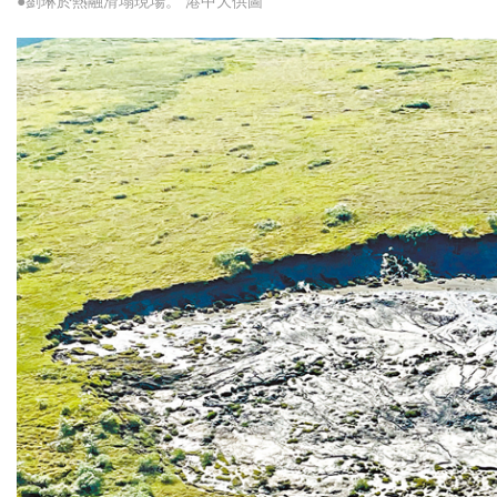
●劉琳於熱融滑塌現場。 港中大供圖