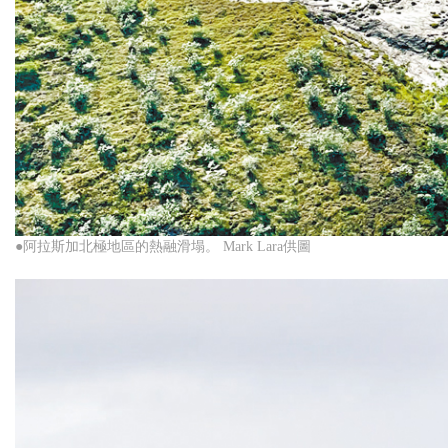
●阿拉斯加北極地區的熱融滑塌。 Mark Lara供圖