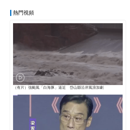
熱門視頻
（有片）強颱風「白海豚」逼近 岱山縣沿岸風浪加劇