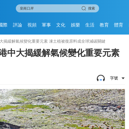
搜索
國際
評論
視頻
軍事
文化
娛樂
生活
教育
體育
中大揭緩解氣候變化重要元素 凍土植被復原料成全球減碳關鍵
 港中大揭緩解氣候變化重要元素
字號