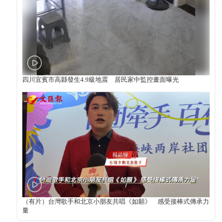
四川宜賓市高縣發生4.9級地震 居民家中監控畫面曝光
（有片）台灣歌手和北京小朋友共唱《如願》 感受接棒式傳承力
量