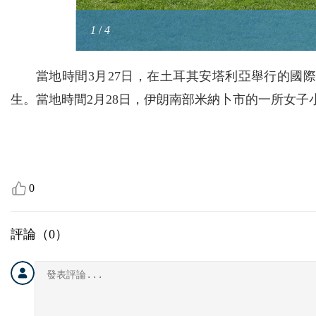
1
3
4
/
/
4
/
4
4
2
/
4
當地時間3月27日，在土耳其安塔利亞舉行的
生。當地時間2月28日，伊朗南部米納卜市的一所女子
0
評論（
0
）