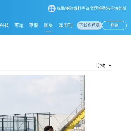
媒體矩陣
爆料專線
文匯報
香港仔
海外版
科技
專題
專欄
圖集
匯周刊
下載客戶端
登錄
字號