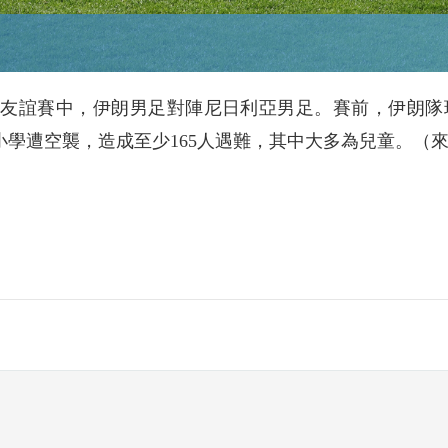
國際友誼賽中，伊朗男足對陣尼日利亞男足。賽前，伊朗
小學遭空襲，造成至少165人遇難，其中大多為兒童。（