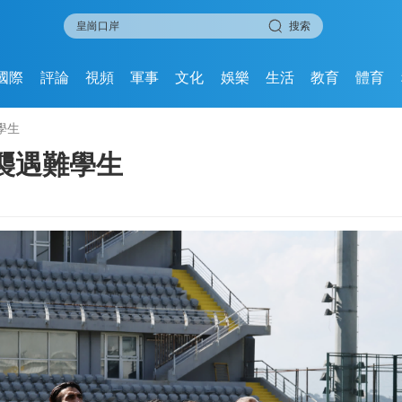
搜索
國際
評論
視頻
軍事
文化
娛樂
生活
教育
體育
學生
襲遇難學生