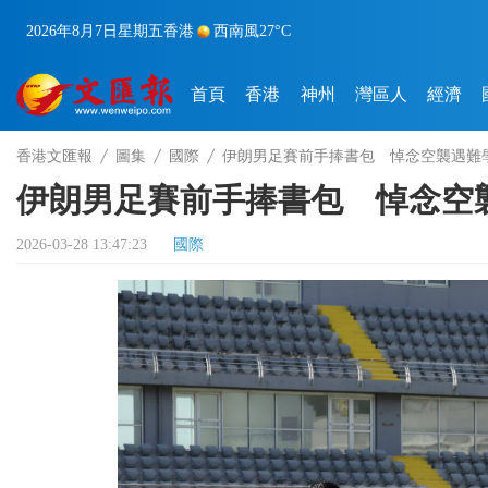
2026年8月7日
星期五
香港
西南風
27°C
首頁
香港
神州
灣區人
經濟
香港文匯報
圖集
國際
伊朗男足賽前手捧書包 悼念空襲遇難
伊朗男足賽前手捧書包 悼念空
2026-03-28 13:47:23
國際