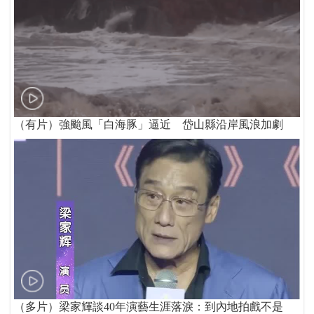
（有片）強颱風「白海豚」逼近 岱山縣沿岸風浪加劇
（多片）梁家輝談40年演藝生涯落淚：到內地拍戲不是