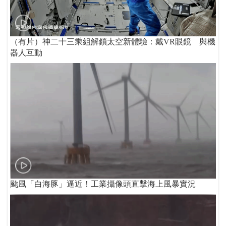
（有片）神二十三乘組解鎖太空新體驗：戴VR眼鏡 與機
器人互動
颱風「白海豚」逼近！工業攝像頭直擊海上風暴實況