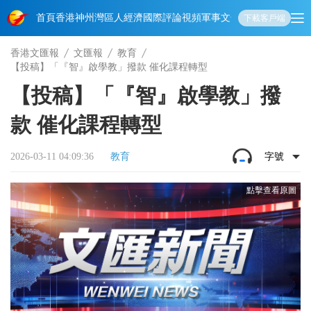
首頁
香港
神州
灣區人
經濟
國際
評論
視頻
軍事
文化
娛樂
生活
教育
體
下載客戶端
香港文匯報
文匯報
教育
【投稿】「『智』啟學教」撥款 催化課程轉型
【投稿】「『智』啟學教」撥
款 催化課程轉型
2026-03-11 04:09:36
教育
字號