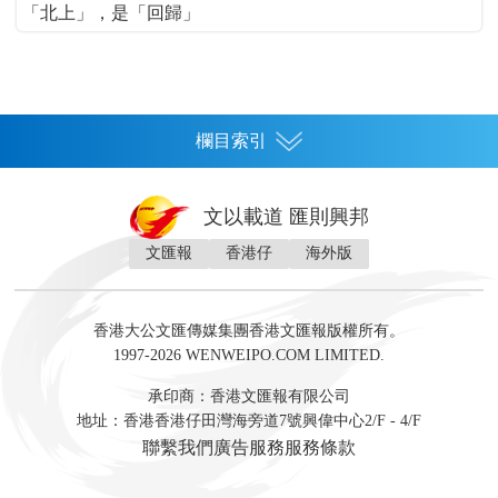
「北上」，是「回歸」
欄目索引
首頁
文以載道 匯則興邦
香港
文匯報
香港仔
海外版
神州
灣區生活
灣區企業
灣區文化
灣區旅遊
灣區人
灣區人才
灣區政策
灣區服務易
經濟
財經
地產
投資
財評
數字經濟
經湋論
香港大公文匯傳媒集團香港文匯報版權所有。
國際
1997-2026 WENWEIPO.COM LIMITED.
評論
社評
評論
快評
來論
視頻
新聞
訪談
直播
經湋論
承印商：香港文匯報有限公司
軍事
地址：香港香港仔田灣海旁道7號興偉中心2/F - 4/F
文化
文博
藝術
文學
聯繫我們
廣告服務
服務條款
娛樂
生活
旅遊
美食
時尚
健康