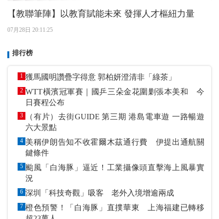
【教聯筆陣】以教育賦能未來 發揮人才樞紐力量
07月28日 20:11:25
排行榜
1
獲馬國明讚疊字得意 郭柏妍澄清非「綠茶」
2
WTT橫濱冠軍賽｜國乒三朵金花圍剿張本美和 今
日賽程公布
3
（有片）去街GUIDE 第三期 港島電車遊 一路暢遊
六大景點
4
美稱伊朗告知不收霍爾木茲通行費 伊提出通航關
鍵條件
5
颱風「白海豚」逼近！工業攝像頭直擊海上風暴實
況
6
深圳「科技奇觀」吸客 老外入境增逾兩成
7
橙色預警！「白海豚」直撲華東 上海福建已轉移
超23萬人