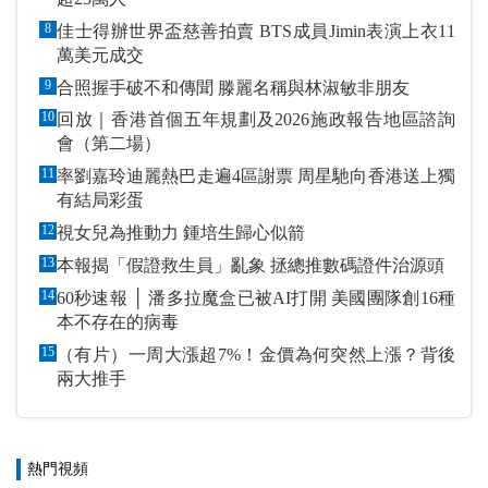
8
佳士得辦世界盃慈善拍賣 BTS成員Jimin表演上衣11
萬美元成交
9
合照握手破不和傳聞 滕麗名稱與林淑敏非朋友
10
回放｜香港首個五年規劃及2026施政報告地區諮詢
會（第二場）
11
率劉嘉玲迪麗熱巴走遍4區謝票 周星馳向香港送上獨
有結局彩蛋
12
視女兒為推動力 鍾培生歸心似箭
13
本報揭「假證救生員」亂象 拯總推數碼證件治源頭
14
60秒速報 │ 潘多拉魔盒已被AI打開 美國團隊創16種
本不存在的病毒
15
（有片）一周大漲超7%！金價為何突然上漲？背後
兩大推手
熱門視頻