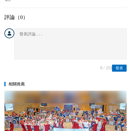
評論（
0
）
0
/ 255
發表
相關推薦