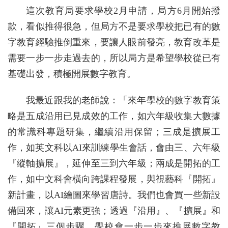
這次教育局要求學校2月申請，局方6月開始撥
款，看似推得很急，但局方不是要求學校把已有的數
字教育經驗推倒重來，要讓人眼前發亮，教育改革是
需要一步一步走過去的，所以局方是希望學校從已有
基礎出發，積極開展數字教育。
我最近跟我的老師說：「來年學校的數字教育策
略是五成沿用已見成效的工作，如六年級收集大數據
的常識科專題研集，繼續沿用保留；三成是擴展工
作，如英文科以AI來訓練學生會話，會由三、六年級
『縱軸擴展』，延伸至三到六年級；兩成是開拓的工
作，如中文科會橫向跨課程發展，與視藝科『開拓』
新計畫，以AI繪圖來學習唐詩。我們也會買一些新設
備回來，讓AI元素更強；透過『沿用』、『擴展』和
『開拓』三個步驟，學校會一步一步來推展數字教