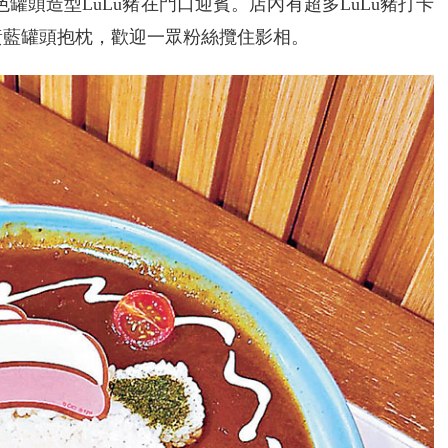
色罐頭造型LuLu豬在門口迎賓。店內有超多LuLu豬打卡
黃藍罐頭抱枕，歡迎一眾粉絲攬住影相。