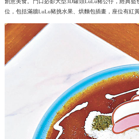
創意美食。門口必影大型3D罐頭LuLu豬公仔，經典藍
位，包括滿牆LuLu豬挑水果、烘麵包插畫，座位有紅