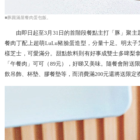
■豚圓滿屋餐肉蛋包飯。
由即日起至3月31日的首階段餐點主打「豚」聚主
餐肉丁配上超萌LuLu豬臉蛋造型，分量十足。明太子
樣芝士，可愛滿分。甜點飲料則有好事成雙士多啤梨拿破
「午餐肉」可可（89元），好睇又美味。隨餐會附送
飲吊飾、杯墊、膠餐墊等，而消費滿200元還將送限定