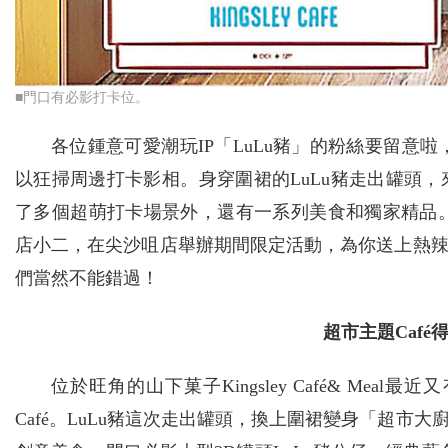
■門口有必影打卡位。
各位鍾意可愛潮玩IP「LuLu豬」的粉絲要留意
以狂掃周邊打卡影相。身穿圍裙的LuLu豬走出罐頭，來
了多個超萌打卡場景外，還有一系列美食和獨家精品。
店小二，在尖沙咀店舉辦期間限定活動，為你送上熱
們當然不能錯過！
超市主題Caf
位於旺角的山下菓子Kingsley Café& Me
Café。LuLu豬這次走出罐頭，換上圍裙變身「超