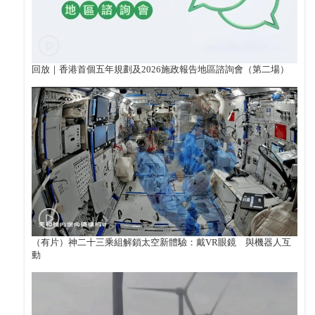
回放｜香港首個五年規劃及2026施政報告地區諮詢會（第二場）
（有片）神二十三乘組解鎖太空新體驗：戴VR眼鏡 與機器人互
動