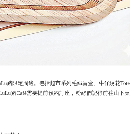
Lu豬限定周邊。包括超市系列毛絨盲盒、牛仔綉花Tote
uLu豬Café需要提前預約訂座，粉絲們記得前往山下菓