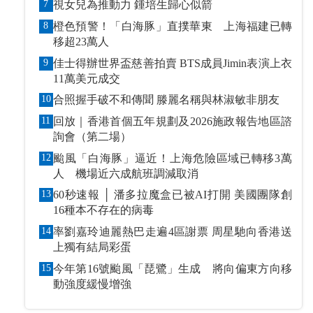
7
視女兒為推動力 鍾培生歸心似箭
8
橙色預警！「白海豚」直撲華東 上海福建已轉
移超23萬人
9
佳士得辦世界盃慈善拍賣 BTS成員Jimin表演上衣
11萬美元成交
10
合照握手破不和傳聞 滕麗名稱與林淑敏非朋友
11
回放｜香港首個五年規劃及2026施政報告地區諮
詢會（第二場）
12
颱風「白海豚」逼近！上海危險區域已轉移3萬
人 機場近六成航班調減取消
13
60秒速報 │ 潘多拉魔盒已被AI打開 美國團隊創
16種本不存在的病毒
14
率劉嘉玲迪麗熱巴走遍4區謝票 周星馳向香港送
上獨有結局彩蛋
15
今年第16號颱風「琵鷺」生成 將向偏東方向移
動強度緩慢增強