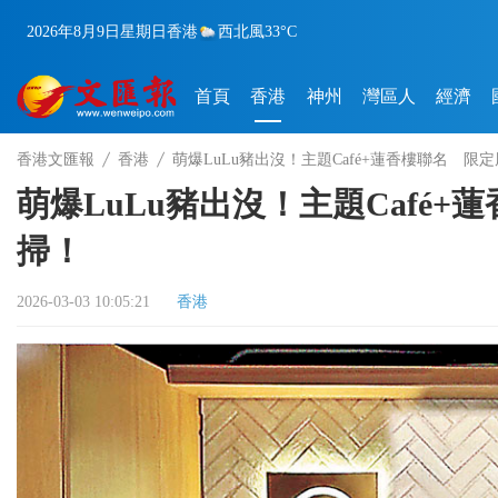
2026年8月9日
星期日
香港
西北風
33°C
首頁
香港
神州
灣區人
經濟
香港文匯報
香港
萌爆LuLu豬出沒！主題Café+蓮香樓聯名 限
萌爆LuLu豬出沒！主題Café
掃！
2026-03-03 10:05:21
香港