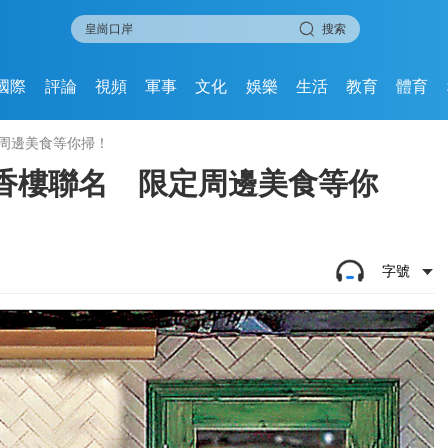
搜索
國際
評論
視頻
軍事
文化
娛樂
生活
教育
體育
定周邊美食等你掃！
+蓮香樓聯名 限定周邊美食等你
字號