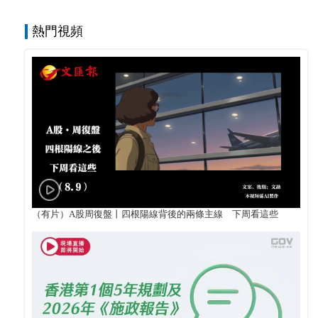
熱門視頻
（有片）A股周復盤丨四根陽線背後的兩條主線 下周看這些