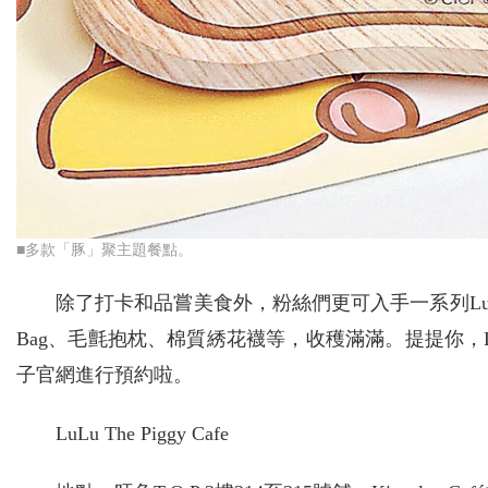
■多款「豚」聚主題餐點。
除了打卡和品嘗美食外，粉絲們更可入手一系列Lu
Bag、毛氈抱枕、棉質綉花襪等，收穫滿滿。提提你，L
子官網進行預約啦。
LuLu The Piggy Cafe