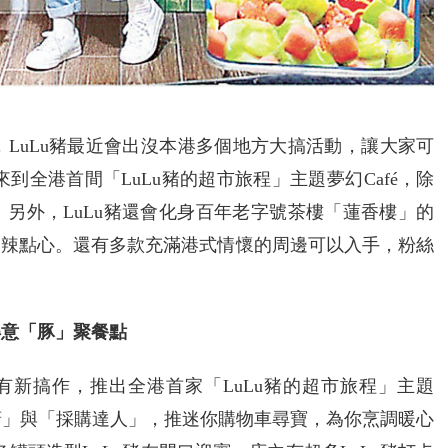
啦，LuLu豬最近會出沒本港多個地方大搞活動，讓大家可
到全港首間「LuLu豬的超市旅程」主題夢幻Café，除
另外，LuLu豬還會化身百年老字號茶樓「蓮香樓」的
辣辣點心。還有多款充滿港式情懷的周邊可以入手，粉絲
é得意「豚」聚餐點
al最近又有新搞作，推出全港首家「LuLu豬的超市旅程」主題
市大廚」與「採購達人」，推迷你購物車尋寶，為你烹調暖心