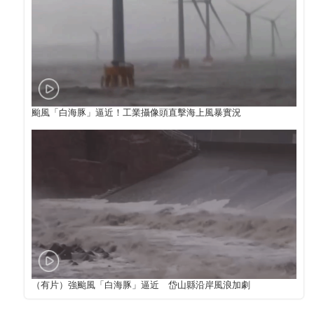
颱風「白海豚」逼近！工業攝像頭直擊海上風暴實況
（有片）強颱風「白海豚」逼近 岱山縣沿岸風浪加劇