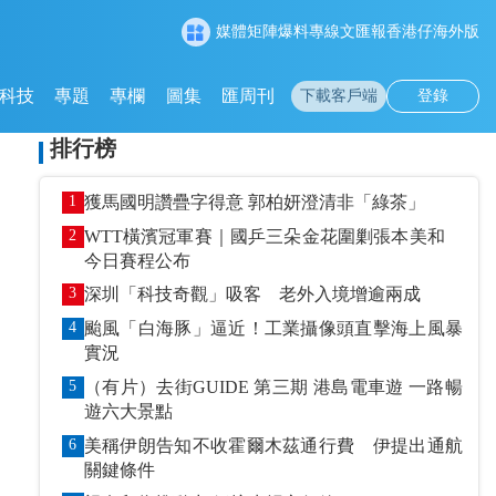
媒體矩陣
爆料專線
文匯報
香港仔
海外版
科技
專題
專欄
圖集
匯周刊
下載客戶端
登錄
排行榜
1
獲馬國明讚疊字得意 郭柏妍澄清非「綠茶」
2
WTT橫濱冠軍賽｜國乒三朵金花圍剿張本美和
今日賽程公布
3
深圳「科技奇觀」吸客 老外入境增逾兩成
4
颱風「白海豚」逼近！工業攝像頭直擊海上風暴
實況
5
（有片）去街GUIDE 第三期 港島電車遊 一路暢
遊六大景點
6
美稱伊朗告知不收霍爾木茲通行費 伊提出通航
關鍵條件