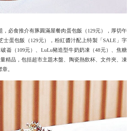
題，必食推介有豚圓滿屋餐肉蛋包飯（129元），厚切午
芝士蛋包飯（129元），粉紅醬汁配上特製「SALE」字
崙（109元）、LuLu豬造型牛奶奶凍（48元）、焦糖
限量精品，包括超市主題木盤、陶瓷熱飲杯、文件夾、凍
襟章。