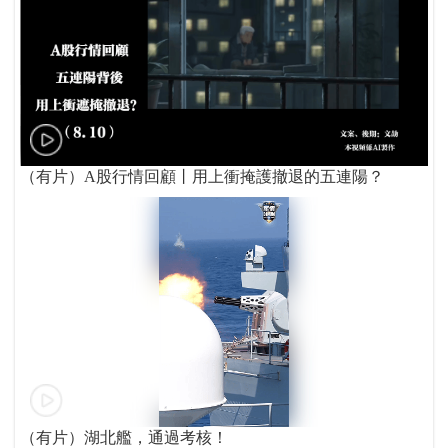
（有片）A股行情回顧丨用上衝掩護撤退的五連陽？
（有片）湖北艦，通過考核！