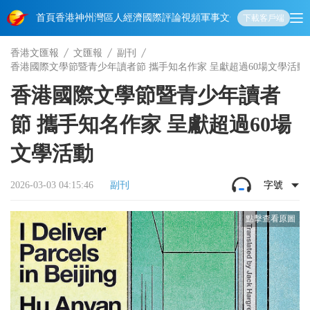
首頁
香港
神州
灣區人
經濟
國際
評論
視頻
軍事
文化
娛樂
生活
教育
體
下載客戶端
香港文匯報
文匯報
副刊
香港國際文學節暨青少年讀者節 攜手知名作家 呈獻超過60場文學活動
香港國際文學節暨青少年讀者
節 攜手知名作家 呈獻超過60場
文學活動
2026-03-03 04:15:46
副刊
字號