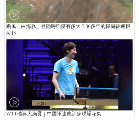
颱風「白海豚」登陸時強度有多大？30多年的樟樹被連根
拔起
WTT瑞典大滿貫｜中國隊適應訓練現場花絮