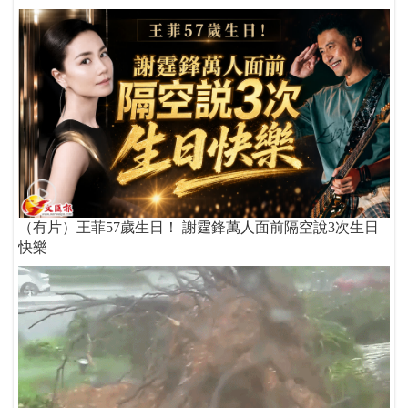
（有片）王菲57歲生日！ 謝霆鋒萬人面前隔空說3次生日
快樂