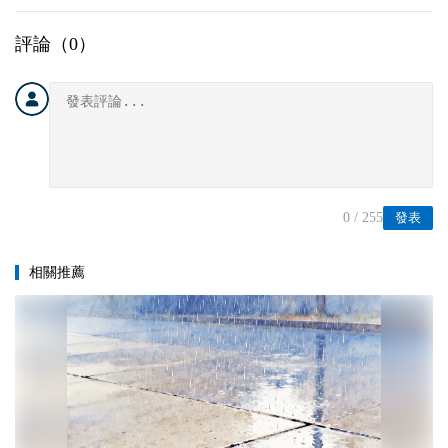
評論（
0
）
0
/ 255
發表
相關推薦