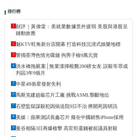
排行榜
1
財評｜黃偉棠：美就業數據意外疲弱 美股與港股呈
鏈動效應
2
魅KTV旺角新分店開幕 打造科技沉浸式娛樂地標
3
警搗荃灣色情光碟舖 拘男子檢9萬元貨
4
洪水橋拖屍案│無業漢揮棍斃200磅女友 誤殺等罪成
判囚3年9個月
5
中星4B衛星發射失利
6
馬斯克建超級芯片工廠 挑戰ASML壟斷地位
7
石壁監獄謀殺犯因病送院9日不治 將開死因研訊
8
美媒：蘋果測試長鑫芯片 擬在中國銷售iPhone採用
9
曼谷相隔3日再爆槍擊 高官拒還錢被前議員射殺