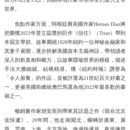
而3月9日至13日，則由本地作家帶領學生們進入文學
世界。
焦點作家方面，阿根廷裔美國作家Hernan Diaz將
把榮獲2023年普立茲獎的巨作《信任》（Trust）帶到
本屆文學節。故事圍繞1920年紐約一位神秘金融家和
其妻子展開，逐步拆解美國資本主義神話，帶領讀者
深入剖析真相和權力，以故事隱喻世界的模樣，描述
手法大膽細膩、結構精湛。獲《紐約時報》讚譽為
「令人振奮」的作品，並被評選為21世紀百大好書之
一，更被美國前總統奧巴馬選為他2022年最喜歡的書
籍之一。
暢銷書作家胡安焉則帶來其話題之作《我在北京
送快遞》。20年間，他走南闖北，輾轉於廣東、廣
西、雲南、上海、北京等地，做過快遞員、夜班揀貨