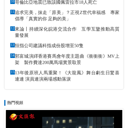
10
哥倫比亞地震已致該國佩雷拉市18人死亡
11
追求完美，抹走「原美」？正視Z世代幸福感 專家
倡導「真實的你 足夠的美」
12
來論丨持續深化皖港交流合作 互學互鑒推動高質
量發展
13
恒指公司建議科指成份股增至50隻
14
郭富城演繹香港賽馬會年度主題曲《衝衝衝》MV上
架 製作費達200萬馬場實景取景
15
13年後原班人馬重聚！《大龍鳳》舞台劇生日驚喜
連連 演員連演兩場感動落淚
熱門視頻