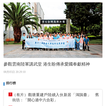
參觀雲南陸軍講武堂 港生盼傳承愛國奉獻精神
08月05日 20:29:10
排行榜
1
（有片）觀塘重建戶陸續入伙新居「鴻鵠臺」 舊
街坊：「開心過中六合彩」