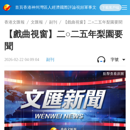
首頁
香港
神州
灣區人
經濟
國際
評論
視頻
軍事
文化
娛樂
生活
教育
體
下載客戶端
香港文匯報
文匯報
副刊
【戲曲視窗】二○二五年梨園要聞
【戲曲視窗】二○二五年梨園要
聞
2026-02-22 04:09:04
副刊
字號