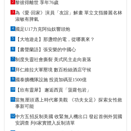
2
黎彼得離世 享年76歲
3
為《愛·回家》演員「友誼」解畫 單立文指滕麗名林
淑敏有脾氣
4
國足U17力克阿仙奴響頭炮
5
【大地遊走】那盞燈的電，從哪裏來？
6
【書聲蘭語】張安樂的中國心
7
制度失靈社會撕裂 美式民主走向衰落
8
拜仁維拉大軍壓境 數百粉絲酒店守候
9
國泰擴機隊設施 投資加碼至1500億
10
【欣有靈犀】 邂逅西貢「菠蘿包岩」
11
當無厘頭遇上時代審美觀 《功夫女足》探索女性敘
事新可能
12
中方五招反制美國 收緊無人機出口 發起首例外貿國
安調查 列6家實體入反制清單