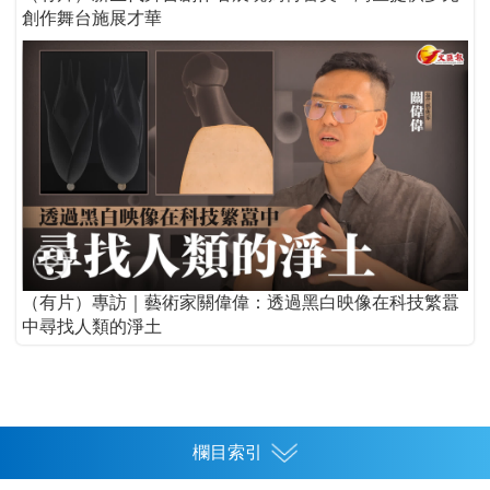
創作舞台施展才華
（有片）專訪｜藝術家關偉偉：透過黑白映像在科技繁囂
中尋找人類的淨土
欄目索引