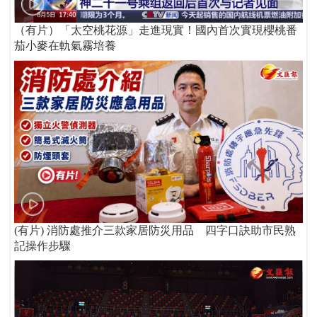
（有片）「太空桃花源」走進現實！國內首次實現櫻桃番
茄小麥在軌氣霧培養
(有片) 消防處推介三款家居防災用品 四字口訣助市民熟
記操作步驟