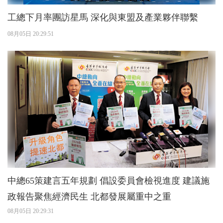
工總下月率團訪星馬 深化與東盟及產業夥伴聯繫
08月05日 20:29:51
中總65策建言五年規劃 倡設委員會檢視進度 建議施
政報告聚焦經濟民生 北都發展屬重中之重
08月05日 20:29:31