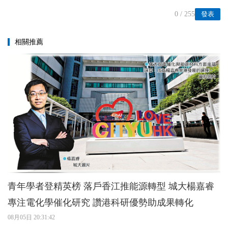
0
/ 255
發表
相關推薦
青年學者登精英榜 落戶香江推能源轉型 城大楊嘉睿
專注電化學催化研究 讚港科研優勢助成果轉化
08月05日 20:31:42