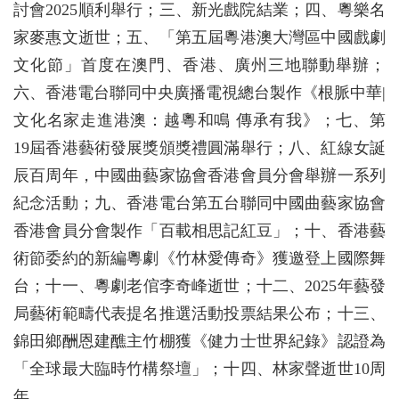
討會2025順利舉行；三、新光戲院結業；四、粵樂名
家麥惠文逝世；五、「第五屆粵港澳大灣區中國戲劇
文化節」首度在澳門、香港、廣州三地聯動舉辦；
六、香港電台聯同中央廣播電視總台製作《根脈中華|
文化名家走進港澳：越粵和鳴 傳承有我》；七、第
19屆香港藝術發展獎頒獎禮圓滿舉行；八、紅線女誕
辰百周年，中國曲藝家協會香港會員分會舉辦一系列
紀念活動；九、香港電台第五台聯同中國曲藝家協會
香港會員分會製作「百載相思記紅豆」；十、香港藝
術節委約的新編粵劇《竹林愛傳奇》獲邀登上國際舞
台；十一、粵劇老倌李奇峰逝世；十二、2025年藝發
局藝術範疇代表提名推選活動投票結果公布；十三、
錦田鄉酬恩建醮主竹棚獲《健力士世界紀錄》認證為
「全球最大臨時竹構祭壇」；十四、林家聲逝世10周
年。