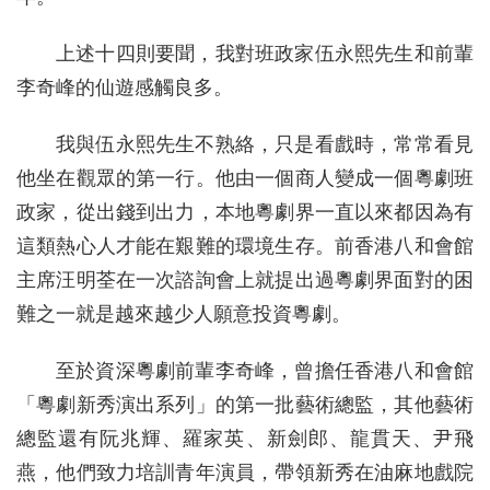
上述十四則要聞，我對班政家伍永熙先生和前輩
李奇峰的仙遊感觸良多。
我與伍永熙先生不熟絡，只是看戲時，常常看見
他坐在觀眾的第一行。他由一個商人變成一個粵劇班
政家，從出錢到出力，本地粵劇界一直以來都因為有
這類熱心人才能在艱難的環境生存。前香港八和會館
主席汪明荃在一次諮詢會上就提出過粵劇界面對的困
難之一就是越來越少人願意投資粵劇。
至於資深粵劇前輩李奇峰，曾擔任香港八和會館
「粵劇新秀演出系列」的第一批藝術總監，其他藝術
總監還有阮兆輝、羅家英、新劍郎、龍貫天、尹飛
燕，他們致力培訓青年演員，帶領新秀在油麻地戲院