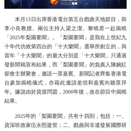
本月13日出席香港電台第五台戲曲天地節目，與
李小良教授、兩位主持人梁之潔、黎曉君一起揭曉
「2025年梨園要聞」。「梨園要聞」是我在上世紀九
十年代仿效第四台的「十大樂聞」選舉所創立的，與
當年「十大樂聞」的最大分別是「十大樂聞」只通過
發新聞稿宣布結果，而「梨園要聞」的負責人陳婉紅
卻會主辦聚會，邀請一眾嘉賓、新聞記者齊集香港電
台參加揭曉儀式，亦藉此邀請老倌和嘉賓向聽眾拜
年。據說由於資源問題，2000年後，改在節目中揭曉
結果。
2025年的「梨園要聞」共有十四則，包括：一、
資深班政家伍永熙逝世；二、戲曲與非遺發展國際研