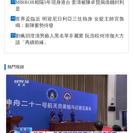
13
MIRROR相隔5年現身港台 姜濤被陳卓賢揭借錢封利
是
14
世界盃臨近 明迎尼日利亞三仗熱身 女籃主帥宮魯
鳴：新陣蓄勢待發
15
劉佩玥澄清男藝人黑名單非屬實 阮浩棕何沛珈大方
談「再續前緣」
熱門視頻