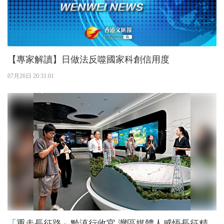
【專家解讀】日做法反噬國家科創信用度
07月26日 20:31:01
「重走長征路」黔滇行收官 灣區媒體人感悟長征精