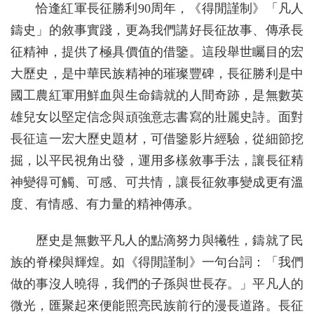
恰逢紅軍長征勝利90周年，《得閒謹制》「凡人
鑄史」的敘事實踐，更為我們講好長征故事、傳承長
征精神，提供了極具價值的借鑒。這段舉世矚目的宏
大歷史，是中華民族精神的璀璨豐碑，長征勝利是中
國工農紅軍用鮮血與生命鑄就的人間奇跡，是無數英
雄兒女以堅定信念與頑強意志書寫的壯麗史詩。面對
長征這一宏大歷史題材，可借鑒影片經驗，從細節挖
掘，以平民視角出發，運用多樣敘事手法，讓長征精
神變得可觸、可感、可共情，讓長征敘事變成更有溫
度、有情感、有力量的精神傳承。
歷史是無數平凡人的點滴努力與犧牲，鑄就了民
族的脊樑與輝煌。如《得閒謹制》一句台詞：「我們
做的事沒人曉得，我們的子孫與世長存。」平凡人的
微光，匯聚起來便能照亮民族前行的漫長道路。長征