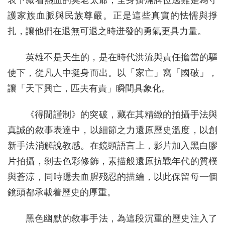
表下藏着熱血的莫老太爺，全身掛滿牌位逃難是為守
護家族血脈與民族尊嚴。正是這些真實的怯懦與掙
扎，讓他們在退無可退之時迸發的勇氣更具力量。
英雄不是天生的，是在時代洪流與責任擔當的驅
使下，從凡人中挺身而出。以「家亡」寫「國破」，
讓「天下興亡，匹夫有責」瞬間具象化。
《得閒謹制》的突破，藏在其精緻的拍攝手法與
真誠的敘事表達中，以細節之力還原歷史溫度，以創
新手法消解說教感。在鏡頭語言上，影片加入黑白膠
片拍攝，剝去色彩修飾，素描般還原抗戰年代的質樸
與蒼涼，同時隱去血腥殘忍的描繪，以此保留每一個
鏡頭都承載着歷史的厚重。
黑色幽默的敘事手法，為這段沉重的歷史注入了