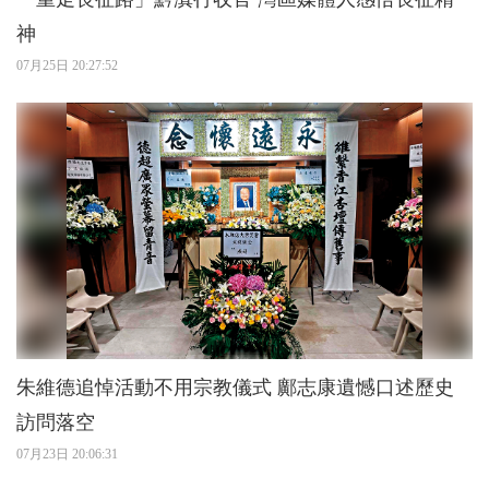
神
07月25日 20:27:52
朱維德追悼活動不用宗教儀式 鄺志康遺憾口述歷史
訪問落空
07月23日 20:06:31