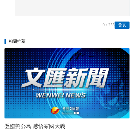
0
/ 255
發表
相關推薦
登臨劉公島 感悟家國大義