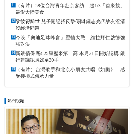
11
（有片）58位台灣青年赴京參訪 超1/3「首來族」
最愛大陸美食
12
黎彼得離世 兒子開記招反擊傳聞 鍾志光代故友澄清
沒經濟問題
13
今晚「奧迪足球峰會」壓軸大戰 維拉拜仁啟德強
強對決
14
新銀債保底4.25厘歷來第二高 本月21日開始認購 銀
行建議認購20至30手
15
（有片）台灣歌手和北京小朋友共唱《如願》 感
受接棒式傳承力量
熱門視頻