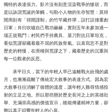
獨特的表達張力。影片沒有刻意渲染戰爭的慘狀，而
是以詼諧荒誕的筆觸，勾勒小人物的生存智慧：莫得
閒用刻有「得閒謹制」的竹竿藏炸彈，誤打誤撞重創
日軍；肖衍吹噓自己戰功赫赫，實則五年未參加過一
場正規戰鬥；村民們手持農具、菜刀對抗日軍坦克，
看似荒謬卻藏着最不屈的民族骨氣。以喜寫悲不是對
歷史的輕慢，在滑稽與荒謬之下，藏着歷史的沉重與
每一位觀者的反思。
承平日久，當下的年輕人早已遠離戰火紛飛的歲
月，也漸漸疏離了傳統宏大敘事的表達方式。因為宏
大敘事往往消解了個體的溫度，讓年輕人難尋情感投
射的立足之地。所以那些懸於歷史長河之上的英雄壯
舉、充滿崇高感的價值宣示，雖能傳遞精神力量，卻
難以真正叩響年輕人的心扉。