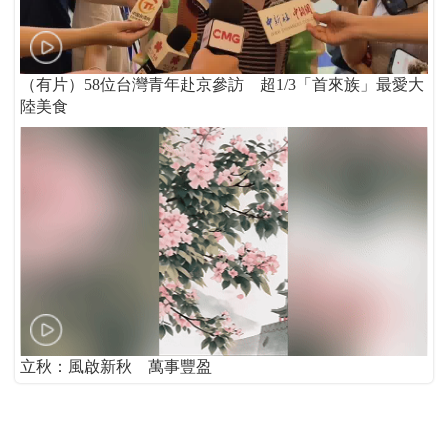
（有片）58位台灣青年赴京參訪 超1/3「首來族」最愛大
陸美食
立秋：風啟新秋 萬事豐盈