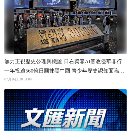
無力正視歷史公理與鐵證 日右翼靠AI篡改侵華罪行
十年投逾560億日圓抹黑中國 青少年歷史認知面臨扭
曲
07月26日 20:31:09