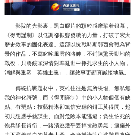
影院的光影裏，黑白膠片的顆粒感摩挲着銀幕，
《得閒謹制》以低調卻振聾發聵的力量，打破了宏大
歷史敘事的固化表達。這部以抗戰時期鄂西會戰為背
景的作品，不寫叱咤風雲的將帥，不鋪陳驚天動地的
戰役，只將鏡頭深情對準亂世中掙扎求生的小人物，
消解與重塑「英雄主義」，讓敘事更顯真誠接地氣。
傳統抗戰題材中，英雄往往是無所畏懼、無私無
我的神化符號，而《得閒謹制》中的小人物個個有缺
點、有弱點：技藝精湛卻篤信安穩的鉗工莫得閒，起
初只想憑手藝謀生、面對危險本能逃避；貪生怕死的
炮兵隊長肖衍，一路潰逃幾乎丟掉抗敵勇氣；瘋癲外