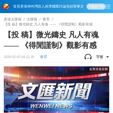
首頁
香港
神州
灣區人
經濟
國際
評論
視頻
軍事
文化
娛樂
生活
教育
體
下載客戶端
香港文匯報
文匯報
教育
【投 稿】微光鑄史 凡人有魂 —— 《得閒謹制》觀影有感
【投 稿】微光鑄史 凡人有魂
—— 《得閒謹制》觀影有感
2026-02-05 04:22:39
教育
字號