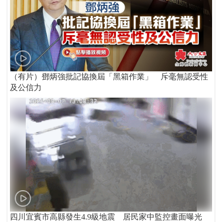
（有片）鄧炳強批記協換屆「黑箱作業」 斥毫無認受性
及公信力
四川宜賓市高縣發生4.9級地震 居民家中監控畫面曝光