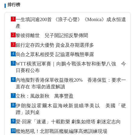
排行榜
1
一生填詞逾200首 《浪子心聲》《Monica》成永恒遺
產
2
黎彼得離世 兒子開記招反擊傳聞
3
銀行定存四大優勢 資金及存期選擇多
4
烏合之眾私相授受 記協選舉醜態畢露
5
WTT橫濱冠軍賽｜向鵬今戰張本智和衝擊八強 今
日賽程公布
6
內地擬對香港保單收益徵稅20% 香港保監：要求一
直存在 市場勿過度解讀
7
立秋：風啟新秋 萬事豐盈
8
伊朗擬設霍爾木茲海峽新規瞄準美以 美國「硬
蹭」談判桌
9
愛·回家「速遞」十載歡樂 劇集如燈塔 劇迷定志向
10
艦炮怒吼！北部戰區艦艇編隊高燃訓練現場