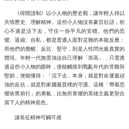
《得閒謹制》以小人物的歷史觀，讓年輕人得以
共情歷史、理解精神。這些小人物沒有豪言壯語，初
心不過是活下去，守住一份平凡的安穩。他們的恐
懼、退縮、自私，都是普通人面對災難的本能反應；
而他們的覺醒、反抗、堅守，則是人性閃光最真實的
體現。年輕一代無需強迫自己理解「崇高」，只需透
過這些小人物的眼眸，便能觸摸到戰亂年代的苦難與
堅韌，便能懂得：「活下去」本身，就是對命運最頑
強的反抗，就是對家國最質樸的守護。這種「帶着恐
懼依舊前行」的勇氣，比無所畏懼的英雄主義更契合
當下人的精神底色。
讓長征精神可觸可感