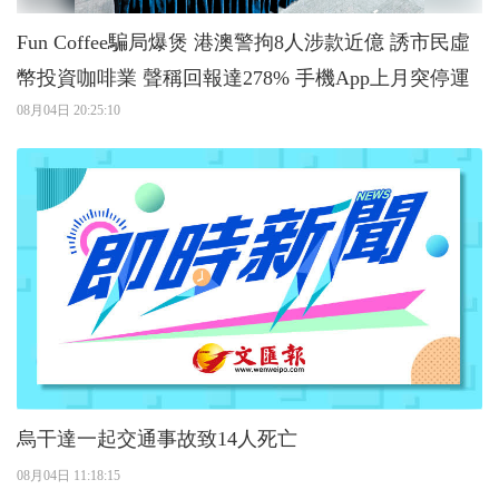
Fun Coffee騙局爆煲 港澳警拘8人涉款近億 誘市民虛
幣投資咖啡業 聲稱回報達278% 手機App上月突停運
08月04日 20:25:10
烏干達一起交通事故致14人死亡
08月04日 11:18:15