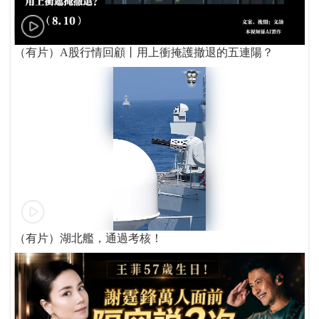
（有片）A股行情回顧丨用上衝掩護撤退的五連陽？
（有片）湖北艦，通過考核！