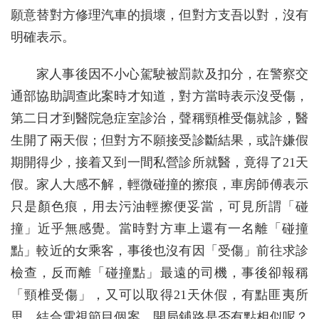
願意替對方修理汽車的損壞，但對方支吾以對，沒有
明確表示。
家人事後因不小心駕駛被罰款及扣分，在警察交
通部協助調查此案時才知道，對方當時表示沒受傷，
第二日才到醫院急症室診治，聲稱頸椎受傷就診，醫
生開了兩天假；但對方不願接受診斷結果，或許嫌假
期開得少，接着又到一間私營診所就醫，竟得了21天
假。家人大感不解，輕微碰撞的擦痕，車房師傅表示
只是顏色痕，用去污油輕擦便妥當，可見所謂「碰
撞」近乎無感覺。當時對方車上還有一名離「碰撞
點」較近的女乘客，事後也沒有因「受傷」前往求診
檢查，反而離「碰撞點」最遠的司機，事後卻報稱
「頸椎受傷」，又可以取得21天休假，有點匪夷所
思。結合電視節目個案，開局鋪路是否有點相似呢？