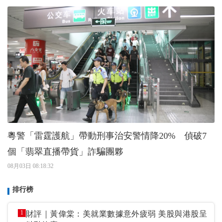
粵警「雷霆護航」帶動刑事治安警情降20% 偵破7
個「翡翠直播帶貨」詐騙團夥
08月03日 08:18:32
排行榜
1
財評｜黃偉棠：美就業數據意外疲弱 美股與港股呈