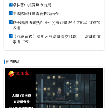
12
卓林普中桌賽爆冷出局
13
中國隊田徑世青賽收穫兩金
14
林子聰讚迪麗熱巴張小斐搏到盡 解片尾彩蛋 致敬吳
孟達
15
【詩語背後】深圳河與深圳灣交匯處——深圳街道
素描（25）
熱門視頻