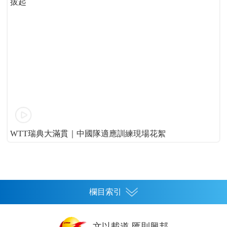
拔起
WTT瑞典大滿貫｜中國隊適應訓練現場花絮
欄目索引
首頁
文以載道 匯則興邦