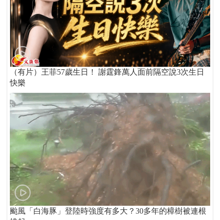
（有片）王菲57歲生日！ 謝霆鋒萬人面前隔空說3次生日
快樂
颱風「白海豚」登陸時強度有多大？30多年的樟樹被連根