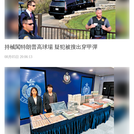
持械闖特朗普高球場 疑犯被搜出穿甲彈
08月05日 20:06:13