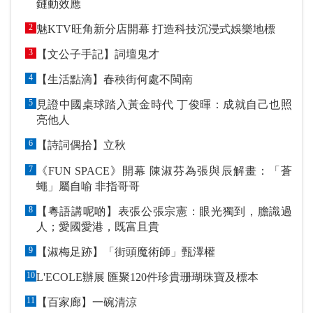
鏈動效應
2
魅KTV旺角新分店開幕 打造科技沉浸式娛樂地標
3
【文公子手記】詞壇鬼才
4
【生活點滴】春秧街何處不閩南
5
見證中國桌球踏入黃金時代 丁俊暉：成就自己也照
亮他人
6
【詩詞偶拾】立秋
7
《FUN SPACE》開幕 陳淑芬為張與辰解畫：「蒼
蠅」屬自喻 非指哥哥
8
【粵語講呢啲】表張公張宗憲：眼光獨到，膽識過
人；愛國愛港，既富且貴
9
【淑梅足跡】「街頭魔術師」甄澤權
10
L'ECOLE辦展 匯聚120件珍貴珊瑚珠寶及標本
11
【百家廊】一碗清涼