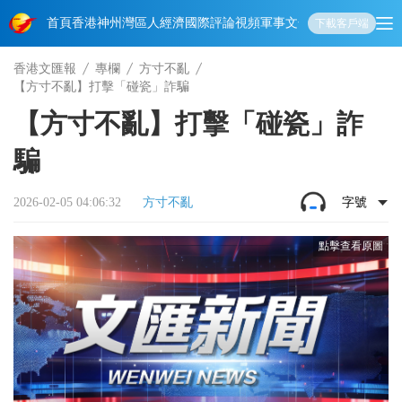
首頁
香港
神州
灣區人
經濟
國際
評論
視頻
軍事
文化
娛樂
生活
教育
體
下載客戶端
香港文匯報
專欄
方寸不亂
【方寸不亂】打擊「碰瓷」詐騙
【方寸不亂】打擊「碰瓷」詐
騙
2026-02-05 04:06:32
方寸不亂
字號