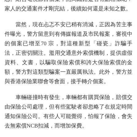
家人的交通案件才剛完結，後續如何還是未知之數。
當然，現在忐忑不安已稍有消減，正因為苦主事
件曝光，警方留意到有傳媒報道及市民報案，審視中
的個案已增至70 宗，對這種新型「碰瓷」詐騙手
法，正密切關注。濫用交通意外索償機制，提供虛假
資料、文書，以騙取保險索償和誇大保險索償的金
額，警方對這類型騙案一直嚴厲執法。此外，警方並
與香港保險業聯會等會面，接手轉介個案。
車輛碰撞時有發生，車輛都有購買保險，賠償交
由保險公司處理，但有些駕駛者卻忽略了在規定時間
通知保險公司。有些人可能覺得，怕報了保險，會失
去無索償NCB扣減，而增加保費。