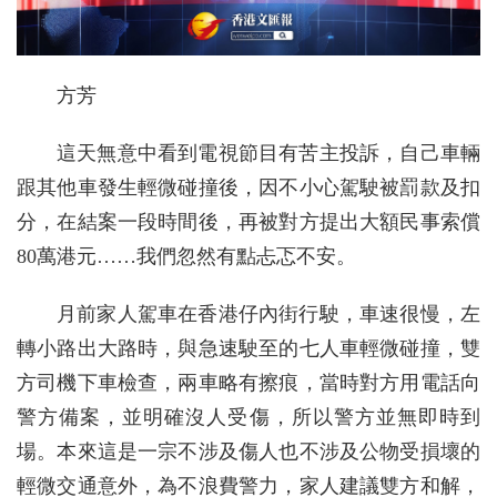
方芳
這天無意中看到電視節目有苦主投訴，自己車輛
跟其他車發生輕微碰撞後，因不小心駕駛被罰款及扣
分，在結案一段時間後，再被對方提出大額民事索償
80萬港元……我們忽然有點忐忑不安。
月前家人駕車在香港仔內街行駛，車速很慢，左
轉小路出大路時，與急速駛至的七人車輕微碰撞，雙
方司機下車檢查，兩車略有擦痕，當時對方用電話向
警方備案，並明確沒人受傷，所以警方並無即時到
場。本來這是一宗不涉及傷人也不涉及公物受損壞的
輕微交通意外，為不浪費警力，家人建議雙方和解，