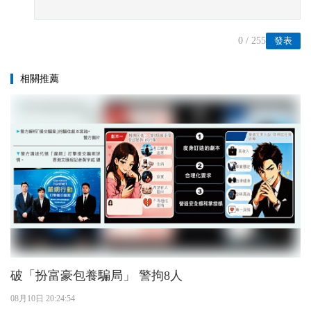
0
/ 255
發表
相關推薦
破「扮富豪包養騙局」 警拘8人
08月10日 20:24:54