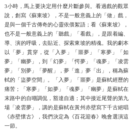
3小時，馬上要決定用什麼片斷參與。看過戲的觀眾
說，創寫《蘇東坡》，不是一般意義上的「做」戲，
是與一個千古傳奇的心靈依偎絮語；看《蘇東坡》，
也不是一般意義上的「聽戲」「看戲」，是跟着編、
導、演的呼吸，去貼近、探索東坡的精魂。我的劇本
以「夢」貫穿，從「入夢」「噩夢」「寒夢」「如
夢」「幽夢」，到「幻夢」「愕夢」「魂夢」「凌雲
夢」「別夢」「夢醒」，夢「進」夢「出」，稱為蘇
軾的「盜夢空間」。「入夢」「噩夢」是蘇軾經歷的
痛苦；「寒夢」「如夢」「魂夢」「幽夢」是蘇軾在
末路中的自嘲調侃，豁達自適；其中接近尾聲的第九
場「凌雲夢」，講的是蘇軾在黃州赤壁寫下千古絕唱
《赤壁懷古》，我們決定為《百花迎春》晚會選演這
一節。