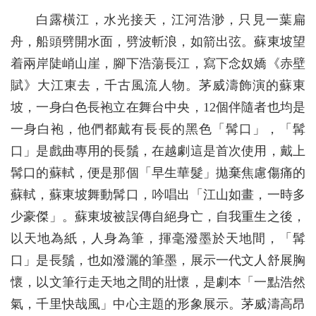
白露橫江，水光接天，江河浩渺，只見一葉扁
舟，船頭劈開水面，劈波斬浪，如箭出弦。蘇東坡望
着兩岸陡峭山崖，腳下浩蕩長江，寫下念奴嬌《赤壁
賦》大江東去，千古風流人物。茅威濤飾演的蘇東
坡，一身白色長袍立在舞台中央，12個伴隨者也均是
一身白袍，他們都戴有長長的黑色「髯口」，「髯
口」是戲曲專用的長鬚，在越劇這是首次使用，戴上
髯口的蘇軾，便是那個「早生華髮」拋棄焦慮傷痛的
蘇軾，蘇東坡舞動髯口，吟唱出「江山如畫，一時多
少豪傑」。蘇東坡被誤傳自絕身亡，自我重生之後，
以天地為紙，人身為筆，揮毫潑墨於天地間，「髯
口」是長鬚，也如潑灑的筆墨，展示一代文人舒展胸
懷，以文筆行走天地之間的壯懷，是劇本「一點浩然
氣，千里快哉風」中心主題的形象展示。茅威濤高昂