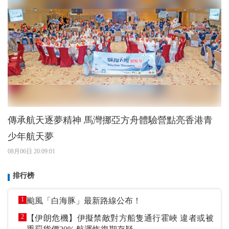
傳承航天逐夢精神 馬灣挪亞方舟體驗營點亮香港青
少年航天夢
08月06日 20:09:01
排行榜
1
颱風「白海豚」最新路線公布！
2
【伊朗危機】伊擬禁敵對方船隻通行霍峽 違者或被