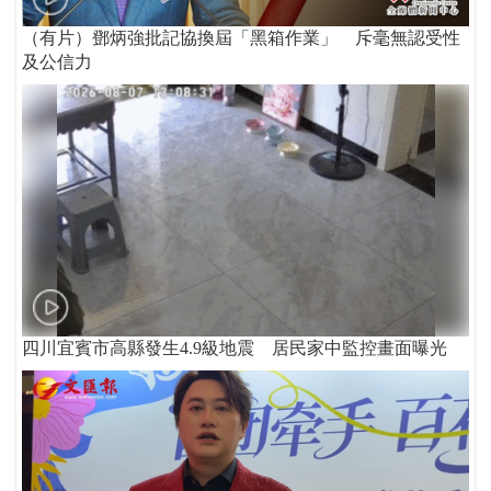
（有片）鄧炳強批記協換屆「黑箱作業」 斥毫無認受性
及公信力
四川宜賓市高縣發生4.9級地震 居民家中監控畫面曝光