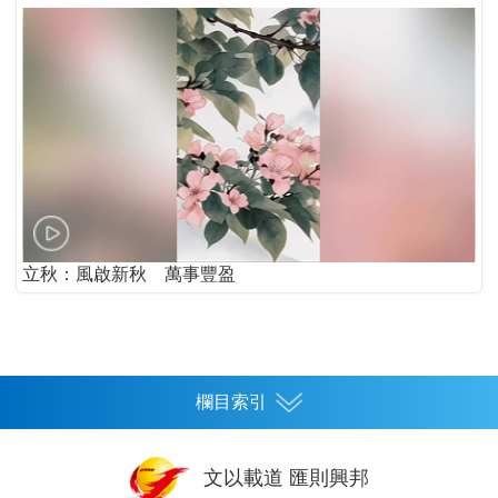
立秋：風啟新秋 萬事豐盈
欄目索引
首頁
文以載道 匯則興邦
香港