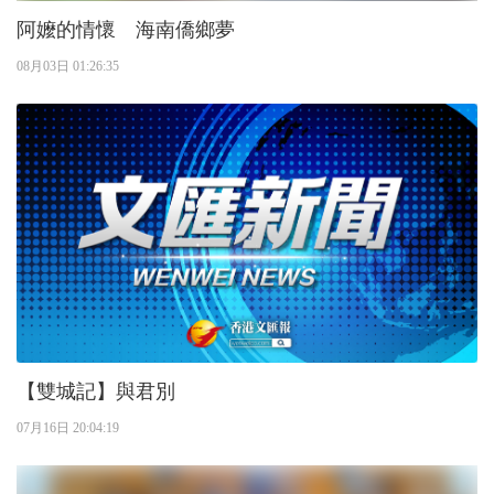
阿嬤的情懷 海南僑鄉夢
08月03日 01:26:35
【雙城記】與君別
07月16日 20:04:19