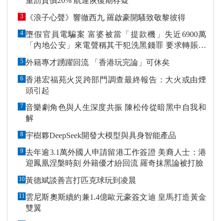
重罰貨價20% 航運恢復期存疑
3
《浪子心聲》響徹西九 羅啟豪開騷致敬黎彼得
4
墮假官員電騙案 富婆被當「提款機」失近6900萬
「內地公安」來電聲稱其干犯洗黑錢罪 要求轉賬到
指定戶口作「保證金」
5
外籍專才踴躍回流 「香港玩完論」可休矣
6
香港宏福苑火災跨部門調查最終報告：大火或由煙
頭引起
7
音樂劇角色與人生深度共振 陳松伶從暗黑中自我和
解
8
宇樹夥DeepSeek開發大模型與具身智能產品
9
去年逾3.1萬外國人申請留港工作簽證 美裔人士：港
迎鳳凰涅槃時刻 外籍優才紛回流 羅奇抹黑論被打臉
10
黃德斌談善言打匹克球玩到凌晨
11
雲尼斯奧斯續約兼1.4億歐元豪簽文迪 皇馬打造黃金
雙翼