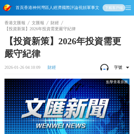
首頁
香港
神州
灣區人
經濟
國際
評論
視頻
軍事
文化
娛樂
生活
教育
體
下載客戶端
香港文匯報
文匯報
財經
【投資新策】2026年投資需更嚴守紀律
【投資新策】2026年投資需更
嚴守紀律
2026-01-26 04:10:09
財經
字號