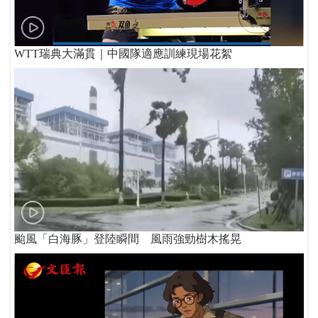
WTT瑞典大滿貫｜中國隊適應訓練現場花絮
颱風「白海豚」登陸瞬間 風雨強勁樹木搖晃