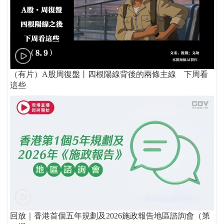
（有片）A股周復盤丨四根陽線背後的兩條主線 下周看
這些
回放｜香港首個五年規劃及2026施政報告地區諮詢會（第