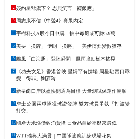
2
簽約星爺旗下？ 思貝笑言「𦧲飯應」
3
周志康不信《中聲4》賽果內定
4
宇樹科技A股今日申購 抽中每籤或可賺5.9萬
5
美要「換牌」 伊朗「換將」 美伊博弈變數猶存
6
颱風「白海豚」登陸瞬間 風雨強勁樹木搖晃
7
《功夫女足》香港首映 星媽罕有撐場 周星馳賣口乖
變「得罪」劉嘉玲
8
新皇崗口岸以盡快開通為目標 大量測試保運作暢順
9
摩士公園兩球隊獲球證發牌 雙方球員爭執「打波變
打交」
10
國產大米漲價致消費降 日食品自給率歷來最低
11
WTT瑞典大滿貫｜中國隊適應訓練現場花絮