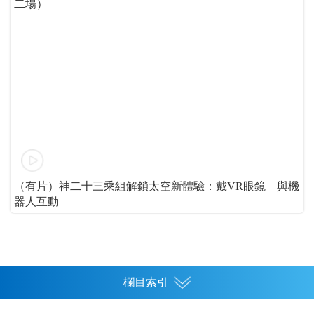
二場）
（有片）神二十三乘組解鎖太空新體驗：戴VR眼鏡 與機
器人互動
欄目索引