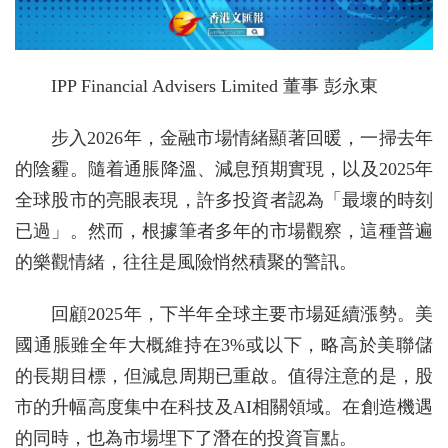
IPP Financial Advisers Limited 董事 彭永東
步入2026年，金融市場情緒顯著回暖，一掃去年
的陰霾。隨着通脹降溫、減息預期實現，以及2025年
全球股市的亮眼表現，許多投資者認為「最壞的時刻
已過」。然而，根據筆者多年的市場觀察，這種普遍
的樂觀情緒，往往是風險悄然積聚的警訊。
回顧2025年，下半年全球主要市場延續漲勢。美
國通脹雖全年大概維持在3%或以下，略高於美聯儲
的長期目標，但減息周期已重啟。值得注意的是，股
市的升幅高度集中在科技及AI相關領域。在創造機遇
的同時，也為市場埋下了潛在的投資盲點。