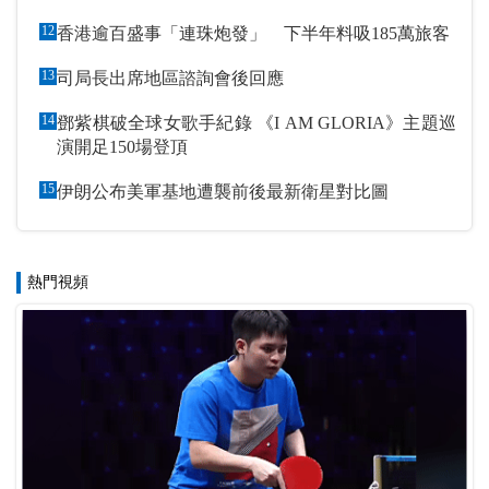
12
香港逾百盛事「連珠炮發」 下半年料吸185萬旅客
13
司局長出席地區諮詢會後回應
14
鄧紫棋破全球女歌手紀錄 《I AM GLORIA》主題巡
演開足150場登頂
15
伊朗公布美軍基地遭襲前後最新衛星對比圖
熱門視頻