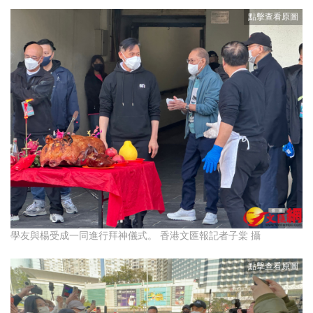
學友與楊受成一同進行拜神儀式。 香港文匯報記者子棠 攝