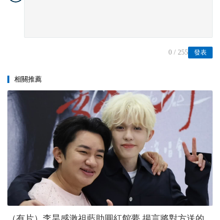
0
/ 255
發表
相關推薦
（有片）李昊感激祖藍助圓紅館夢 揚言將對方送的