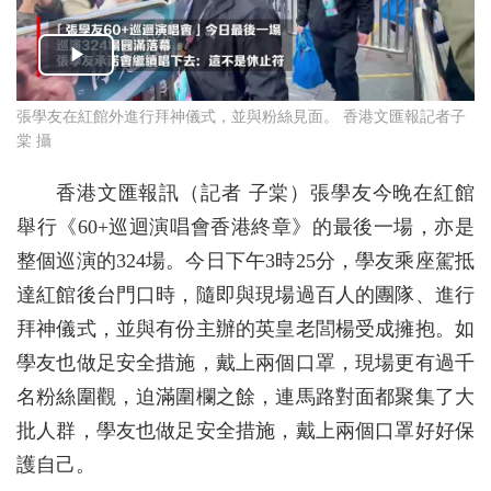
張學友在紅館外進行拜神儀式，並與粉絲見面。 香港文匯報記者子
棠 攝
香港文匯報訊（記者 子棠）張學友今晚在紅館
舉行《60+巡迴演唱會香港終章》的最後一場，亦是
整個巡演的324場。今日下午3時25分，學友乘座駕抵
達紅館後台門口時，隨即與現場過百人的團隊、進行
拜神儀式，並與有份主辦的英皇老閭楊受成擁抱。如
學友也做足安全措施，戴上兩個口罩，現場更有過千
名粉絲圍觀，迫滿圍欄之餘，連馬路對面都聚集了大
批人群，學友也做足安全措施，戴上兩個口罩好好保
護自己。