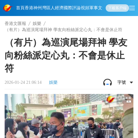
首頁
香港
神州
灣區人
經濟
國際
評論
視頻
軍事
文化
娛樂
生活
教育
體
下載客戶端
香港文匯報
娛樂
（有片）為巡演尾場拜神 學友向粉絲派定心丸：不會是休止符
（有片）為巡演尾場拜神 學友
向粉絲派定心丸：不會是休止
符
2026-01-24 21:06:14
娛樂
字號