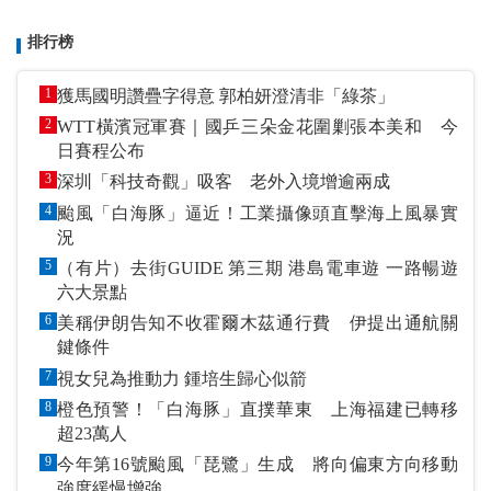
排行榜
1
獲馬國明讚疊字得意 郭柏妍澄清非「綠茶」
2
WTT橫濱冠軍賽｜國乒三朵金花圍剿張本美和 今
日賽程公布
3
深圳「科技奇觀」吸客 老外入境增逾兩成
4
颱風「白海豚」逼近！工業攝像頭直擊海上風暴實
況
5
（有片）去街GUIDE 第三期 港島電車遊 一路暢遊
六大景點
6
美稱伊朗告知不收霍爾木茲通行費 伊提出通航關
鍵條件
7
視女兒為推動力 鍾培生歸心似箭
8
橙色預警！「白海豚」直撲華東 上海福建已轉移
超23萬人
9
今年第16號颱風「琵鷺」生成 將向偏東方向移動
強度緩慢增強