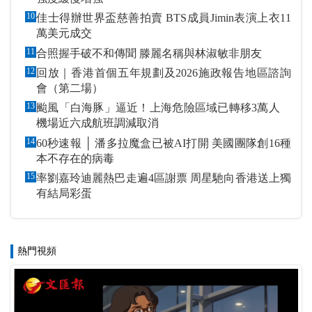
10
佳士得辦世界盃慈善拍賣 BTS成員Jimin表演上衣11
萬美元成交
11
合照握手破不和傳聞 滕麗名稱與林淑敏非朋友
12
回放｜香港首個五年規劃及2026施政報告地區諮詢
會（第二場）
13
颱風「白海豚」逼近！上海危險區域已轉移3萬人
機場近六成航班調減取消
14
60秒速報 │ 潘多拉魔盒已被AI打開 美國團隊創16種
本不存在的病毒
15
率劉嘉玲迪麗熱巴走遍4區謝票 周星馳向香港送上獨
有結局彩蛋
熱門視頻