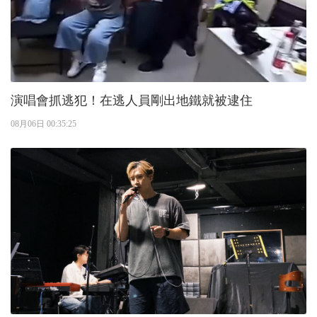
演唱會抓逃犯！在逃人員剛出地鐵就被逮住
08月06日 00:35:25