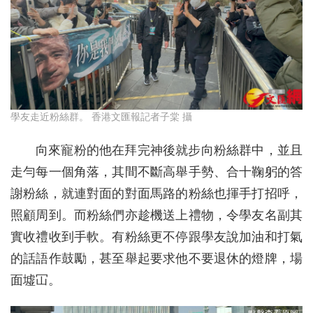
學友走近粉絲群。 香港文匯報記者子棠 攝
向來寵粉的他在拜完神後就步向粉絲群中，並且
走勻每一個角落，其間不斷高舉手勢、合十鞠躬的答
謝粉絲，就連對面的對面馬路的粉絲也揮手打招呼，
照顧周到。而粉絲們亦趁機送上禮物，令學友名副其
實收禮收到手軟。有粉絲更不停跟學友說加油和打氣
的話語作鼓勵，甚至舉起要求他不要退休的燈牌，場
面墟冚。