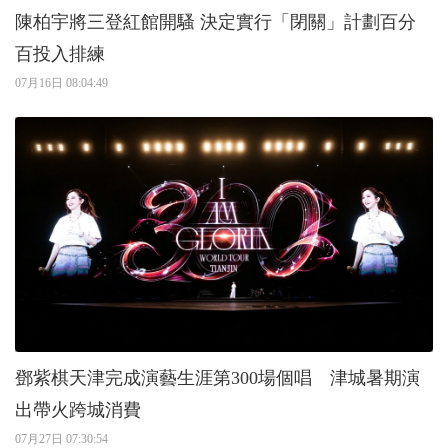
陳柏宇將三登紅館開騷 決定實行「閉關」計劃百分
百投入排練
07月16日 08:04:49
鄧紫棋天津完成演藝生涯第300場個唱 津城暑期演
出帶火跨城消費
07月27日 07:30:54