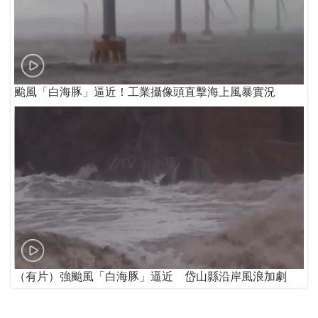
颱風「白海豚」逼近！工業攝像頭直擊海上風暴實況
（有片）強颱風「白海豚」逼近 岱山縣沿岸風浪加劇