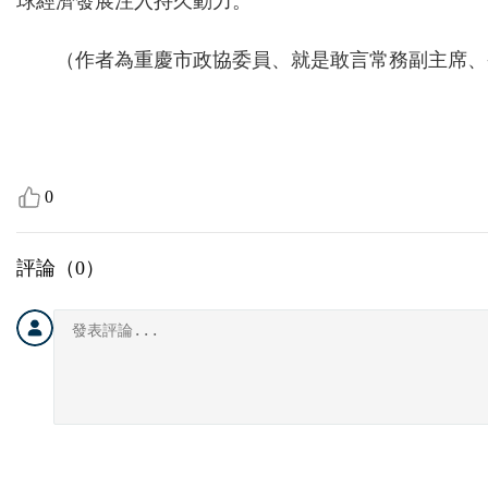
球經濟發展注入持久動力。
（作者為重慶市政協委員、就是敢言常務副主席、
0
評論（
0
）