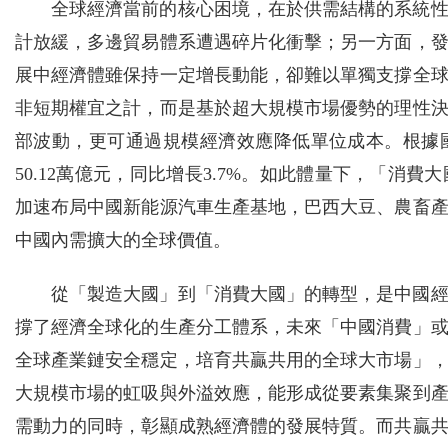
全球經濟當前的核心困境，在於供需結構的系統
計放緩，多邊貿易體系遭遇碎片化衝擊；另一方面，發
展中經濟體雖保持一定增長動能，卻難以單獨支撐全
非短期權宜之計，而是基於超大規模市場優勢的理性
部波動，更可通過規模經濟效應降低單位成本。根據國
50.12萬億元，同比增長3.7%。如此體量下，「
加速布局中國新能源汽車生產基地，巴西大豆、農畜
中國內需擴大的全球價值。
從「製造大國」到「消費大國」的轉型，是中國
撐了經濟全球化的生產分工體系，未來「中國消費」
全球產業鏈安全穩定，培育共贏共用的全球大市場」
大規模市場的虹吸與外溢效應，能形成從要素集聚到
需動力的同時，彰顯成熟經濟體的發展特質。而共贏