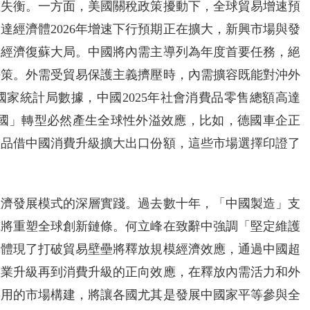
性失衡。一方面，美國關稅政策擾動下，全球貿易增速預
達經濟體2026年增速下行預期正在擴大，新興市場與發
球經濟復蘇大局。中國將內需主導列為年度首要任務，絕
決策。外需受貿易保護主義擠壓時，內需擴容既能對沖外
家統計局數據，中國2025年社會消費品零售總額高達
消費大國」轉型必然產生全球性外溢效應，比如，德國車企正
產品借中國消費升級擴大出口份額，這些市場選擇印證了
經濟發展模式的深層實踐。過去數十年，「中國製造」支
或將重塑全球創新鏈條。何立峰在致辭中強調「堅定維護
，體現了打破貿易壁壘將釋放規模經濟效應，通過中國超
產業升級再到消費升級的正向效應，在釋放內需活力和外
共用的市場構建，將讓各國尤其是發展中國家平等參與全