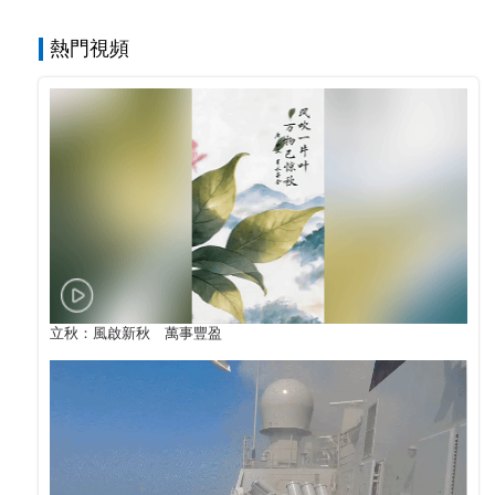
熱門視頻
立秋：風啟新秋 萬事豐盈