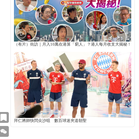
（有片）街訪｜月入10萬在港算「窮人」？港人每月收支大揭秘！
拜仁將帥快閃尖沙咀 數百球迷夾道朝聖