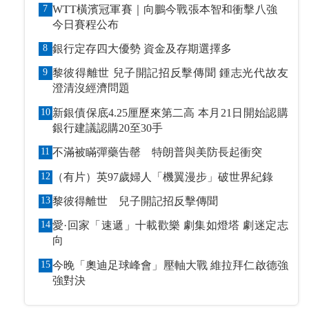
7
WTT橫濱冠軍賽｜向鵬今戰張本智和衝擊八強
今日賽程公布
8
銀行定存四大優勢 資金及存期選擇多
9
黎彼得離世 兒子開記招反擊傳聞 鍾志光代故友
澄清沒經濟問題
10
新銀債保底4.25厘歷來第二高 本月21日開始認購
銀行建議認購20至30手
11
不滿被瞞彈藥告罄 特朗普與美防長起衝突
12
（有片）英97歲婦人「機翼漫步」破世界紀錄
13
黎彼得離世 兒子開記招反擊傳聞
14
愛·回家「速遞」十載歡樂 劇集如燈塔 劇迷定志
向
15
今晚「奧迪足球峰會」壓軸大戰 維拉拜仁啟德強
強對決