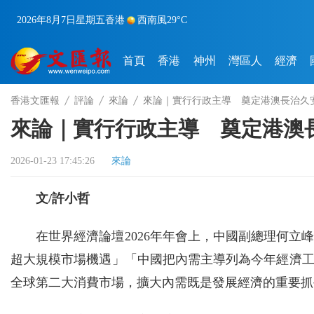
2026年8月7日
星期五
香港
西南風
29°C
首頁
香港
神州
灣區人
經濟
香港文匯報
評論
來論
來論｜實行行政主導 奠定港澳長治久
來論｜實行行政主導 奠定港澳
2026-01-23 17:45:26
來論
文/許小哲
在世界經濟論壇2026年年會上，中國副總理何
超大規模市場機遇」「中國把內需主導列為今年經濟
全球第二大消費市場，擴大內需既是發展經濟的重要抓