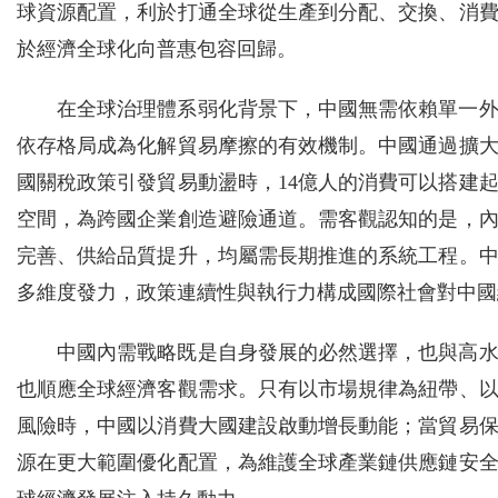
球資源配置，利於打通全球從生產到分配、交換、消
於經濟全球化向普惠包容回歸。
在全球治理體系弱化背景下，中國無需依賴單一
依存格局成為化解貿易摩擦的有效機制。中國通過擴
國關稅政策引發貿易動盪時，14億人的消費可以搭建
空間，為跨國企業創造避險通道。需客觀認知的是，
完善、供給品質提升，均屬需長期推進的系統工程。
多維度發力，政策連續性與執行力構成國際社會對中國
中國內需戰略既是自身發展的必然選擇，也與高
也順應全球經濟客觀需求。只有以市場規律為紐帶、
風險時，中國以消費大國建設啟動增長動能；當貿易
源在更大範圍優化配置，為維護全球產業鏈供應鏈安