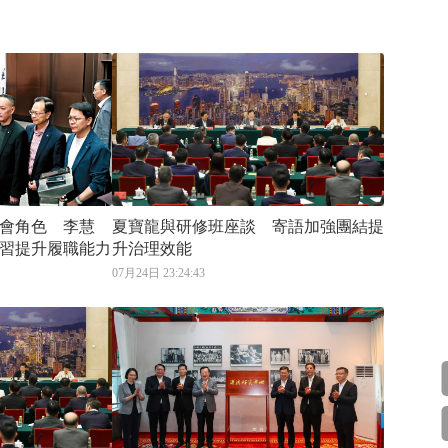
會角色 李慧
夏寶龍與研修班座談 寄語加強團結提
習提升履職能力
升治理效能
07月24日 23:24:43