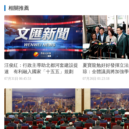
相關推薦
汪俊紅：行政主導助北都河套建設提
夏寶龍勉好好發揮立法
速 有利融入國家「十五五」規劃
琼：全體議員將加強學
07月31日 06:45:53
07月26日 01:23:18