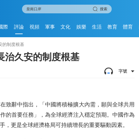
搜索
國際
評論
視頻
軍事
文化
娛樂
生活
教育
體育
安的制度根基
長治久安的制度根基
字號
立峰在致辭中指出，「中國將積極擴大內需，願與全球共用
工作的首要任務」，為全球經濟注入穩定預期。中國作為
手，更是全球經濟格局可持續增長的重要驅動因素。