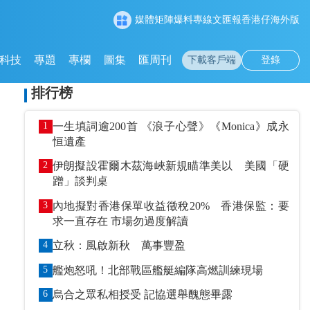
媒體矩陣
爆料專線
文匯報
香港仔
海外版
科技
專題
專欄
圖集
匯周刊
下載客戶端
登錄
排行榜
1
一生填詞逾200首 《浪子心聲》《Monica》成永
恒遺產
2
伊朗擬設霍爾木茲海峽新規瞄準美以 美國「硬
蹭」談判桌
3
內地擬對香港保單收益徵稅20% 香港保監：要
求一直存在 市場勿過度解讀
4
立秋：風啟新秋 萬事豐盈
5
艦炮怒吼！北部戰區艦艇編隊高燃訓練現場
6
烏合之眾私相授受 記協選舉醜態畢露