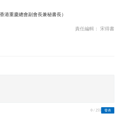
香港重慶總會副會長兼秘書長）
責任編輯：
宋得書
0
/ 255
發表