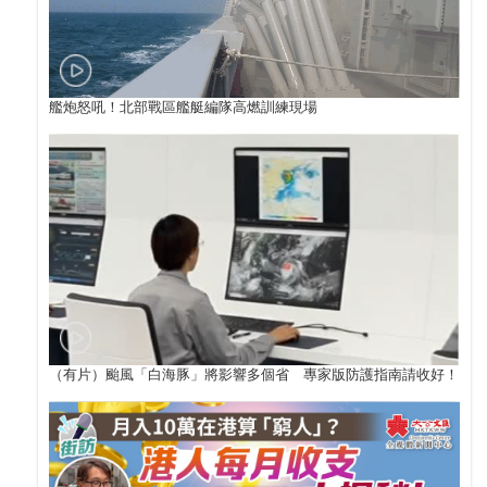
艦炮怒吼！北部戰區艦艇編隊高燃訓練現場
（有片）颱風「白海豚」將影響多個省 專家版防護指南請收好！