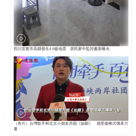
四川宜賓市高縣發生4.9級地震 居民家中監控畫面曝光
（有片）台灣歌手和北京小朋友共唱《如願》 感受接棒式傳承力
量