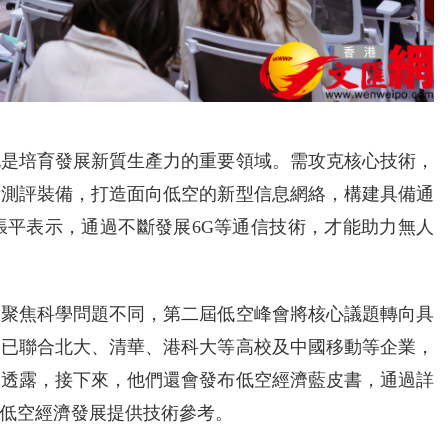
）
也是培育發展新質生產力的重要領域。需攻克核心技術，
新測評裝備，打造面向低空的新型信息網絡，構建具備通
張平表示，通過不斷發展6G等通信技術，才能助力無人
屆聚焦科學問題不同，第二屆低空峰會將核心議題轉向具
，已聯合北大、清華、港科大等高校及中國移動等企業，
軍透露，接下來，他們還會發布低空經濟藍皮書，通過詳
低空經濟發展提供技術參考。