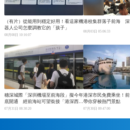
（有片）從能用到穩定好用！看這家機
港校集群落子前海 深
器人公司怎麼調教它的「孩子」
08月03日 05:06:33
08月08日 10:16:07
穗深城際「深圳機場至前海段」擬今年
港深市民免費乘坐！前
底開通 經前海站可望銜接「港深西部
帶你穿梭熱門景點
鐵路」
07月31日 08:30:20
07月30日 09:47:00