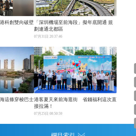
港科創雙向破壁
「深圳機場至前海段」擬年底開通 規
劃連通北都區
07月31日 20:37:46
海這條穿梭巴士
港客夏天來前海逛街 省錢福利這次直
接拉滿！
07月25日 08:50:59
欄目索引