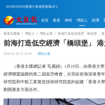
2026年8月8日
星期六
香港
西南風
28°C
首頁
香港
神州
灣區人
經濟
香港文匯報
灣區人
灣區企業
前海打造低空經濟「橋頭堡」 
前海打造低空經濟「橋頭堡」 
2026-01-20 22:24:49
灣區企業
（香港文匯網記者 毛麗娟）1月19日，由香港
經濟聯盟協辦的第二屆低空峰會，分別在前海深港青
研究院和中航工業製造技術研究院簽約組建「香港大
劃開展多方面合作。