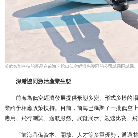
英武智能科技的產品在前海－蛇口低空經濟先導區的公司試飛區試飛
深港協同激活產業生態
前海為低空經濟發展提供形態多變、形式多樣的
業給予相應政策扶持。目前，前海已匯聚了一批低空
應用、飛行測試、適航服務、展覽展示、競速比賽、飛
「前海具備資本、開放、人才等多重優勢，通過