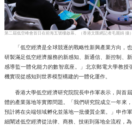
第二屆低空峰會首日在前海五號樓啟幕。（香港文匯網記者毛麗娟 攝
「低空經濟是全球競逐的戰略性新興產業方向，
研製滿足低空經濟服務的新感知、新通信、新控制、
感導監一體化能力的數智底座。」北京郵電大學教授
機實現從感知到世界模型構建的一體化運作。
香港大學低空經濟研究院院長申作軍表示，與首
體的產業落地等實際問題。「我們研究院成立一年來
預計將在尖端領域孵化並落地一批優質企業。」申作
細闡述低空經濟從法律、商務、技術到落地全流程，為