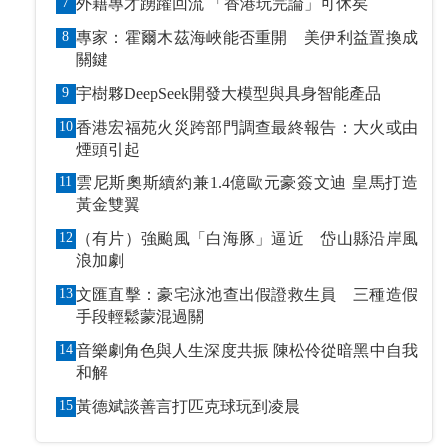
7
外籍專才踴躍回流 「香港玩完論」可休矣
8
專家：霍爾木茲海峽能否重開 美伊利益置換成
關鍵
9
宇樹夥DeepSeek開發大模型與具身智能產品
10
香港宏福苑火災跨部門調查最終報告：大火或由
煙頭引起
11
雲尼斯奧斯續約兼1.4億歐元豪簽文迪 皇馬打造
黃金雙翼
12
（有片）強颱風「白海豚」逼近 岱山縣沿岸風
浪加劇
13
文匯直擊：豪宅泳池查出假證救生員 三種造假
手段輕鬆蒙混過關
14
音樂劇角色與人生深度共振 陳松伶從暗黑中自我
和解
15
黃德斌談善言打匹克球玩到凌晨