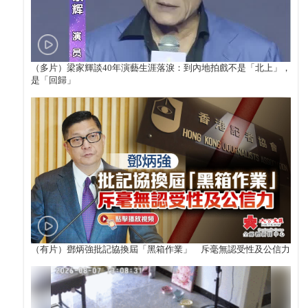
（多片）梁家輝談40年演藝生涯落淚：到內地拍戲不是「北上」，
是「回歸」
（有片）鄧炳強批記協換屆「黑箱作業」 斥毫無認受性及公信力