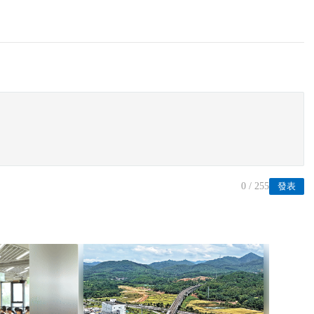
0
/ 255
發表