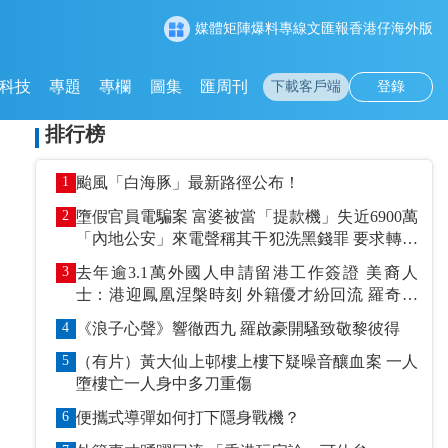
媒體矩陣
爆料專線
文匯報
香港仔
海外版
科技
專題
專欄
圖集
匯周刊
下載客戶端
登錄
排行榜
1
颱風「白海豚」最新路徑公布！
2
墮假官員電騙案 富婆被當「提款機」失近6900萬
「內地公安」來電聲稱其干犯洗黑錢罪 要求轉賬
到指定戶口作「保證金」
3
去年逾3.1萬外國人申請留港工作簽證 美裔人
士：港迎鳳凰涅槃時刻 外籍優才紛回流 羅奇抹
黑論被打臉
4
《浪子心聲》響徹西九 羅啟豪開騷致敬黎彼得
5
（有片）黃大仙上邨樓上樓下疑噪音釀血案 一人
墮樓亡一人身中多刀重傷
6
便攜式導彈如何打下隱身戰機？