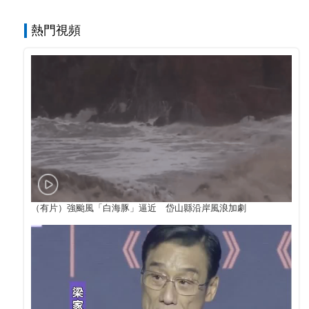
熱門視頻
（有片）強颱風「白海豚」逼近 岱山縣沿岸風浪加劇