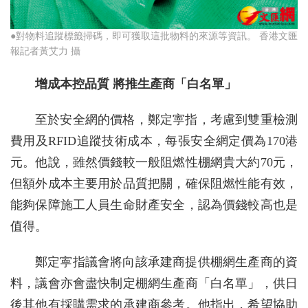
●對物料追蹤標籤掃碼，即可獲取這批物料的來源等資訊。 香港文匯
報記者黃艾力 攝
增成本控品質 將推生產商「白名單」
至於安全網的價格，鄭定寕指，考慮到雙重檢測
費用及RFID追蹤技術成本，每張安全網定價為170港
元。他說，雖然價錢較一般阻燃性棚網貴大約70元，
但額外成本主要用於品質把關，確保阻燃性能有效，
能夠保障施工人員生命財產安全，認為價錢較高也是
值得。
鄭定寕指議會將向該承建商提供棚網生產商的資
料，議會亦會盡快制定棚網生產商「白名單」，供日
後其他有採購需求的承建商參考。他指出，希望協助