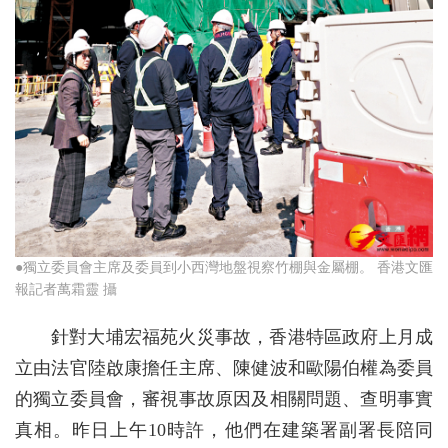
●獨立委員會主席及委員到小西灣地盤視察竹棚與金屬棚。 香港文匯
報記者萬霜靈 攝
針對大埔宏福苑火災事故，香港特區政府上月成
立由法官陸啟康擔任主席、陳健波和歐陽伯權為委員
的獨立委員會，審視事故原因及相關問題、查明事實
真相。昨日上午10時許，他們在建築署副署長陪同