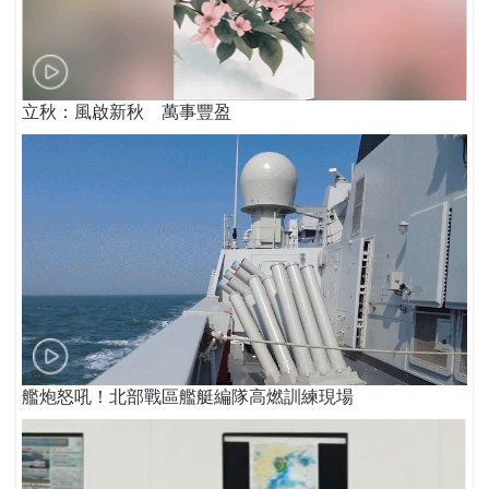
立秋：風啟新秋 萬事豐盈
艦炮怒吼！北部戰區艦艇編隊高燃訓練現場