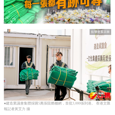
●建造業議會集體採購5萬張阻燃棚網，首批3,000張到港。 香港文匯
報記者黃艾力 攝