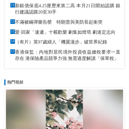
11
新銀債保底4.25厘歷來第二高 本月21日開始認購 銀
行建議認購20至30手
12
不滿被瞞彈藥告罄 特朗普與美防長起衝突
13
愛·回家「速遞」十載歡樂 劇集如燈塔 劇迷定志向
14
（有片）英97歲婦人「機翼漫步」破世界紀錄
15
香港保監：內地對居民境外投資收益繳稅要求一直
存在 港保險產品競爭力強 無需過度解讀「保單稅」
熱門視頻