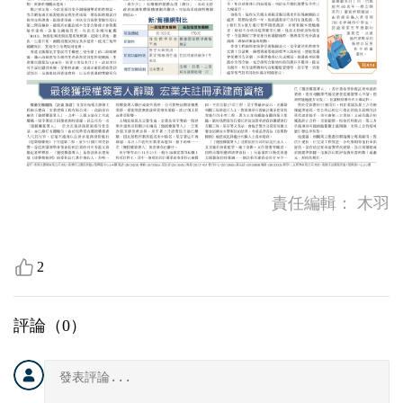
責任編輯：
木羽
2
評論（
0
）