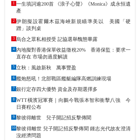
1
一生填詞逾200首 《浪子心聲》《Monica》成永恒遺
產
2
伊朗擬設霍爾木茲海峽新規瞄準美以 美國「硬
蹭」談判桌
3
烏合之眾私相授受 記協選舉醜態畢露
4
內地擬對香港保單收益徵稅20% 香港保監：要求一
直存在 市場勿過度解讀
5
立秋：風啟新秋 萬事豐盈
6
艦炮怒吼！北部戰區艦艇編隊高燃訓練現場
7
銀行定存四大優勢 資金及存期選擇多
8
WTT橫濱冠軍賽｜向鵬今戰張本智和衝擊八強 今
日賽程公布
9
黎彼得離世 兒子開記招反擊傳聞
10
黎彼得離世 兒子開記招反擊傳聞 鍾志光代故友澄清
沒經濟問題