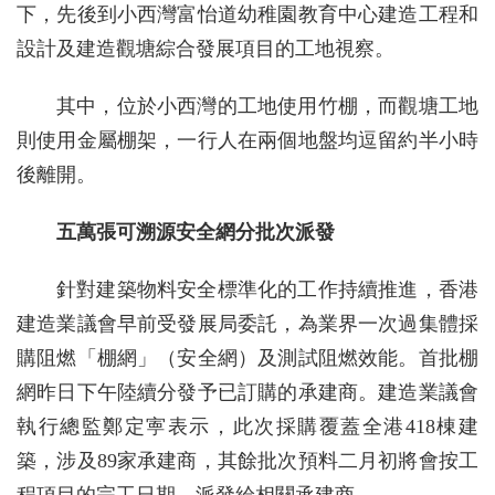
下，先後到小西灣富怡道幼稚園教育中心建造工程和
設計及建造觀塘綜合發展項目的工地視察。
其中，位於小西灣的工地使用竹棚，而觀塘工地
則使用金屬棚架，一行人在兩個地盤均逗留約半小時
後離開。
五萬張可溯源安全網分批次派發
針對建築物料安全標準化的工作持續推進，香港
建造業議會早前受發展局委託，為業界一次過集體採
購阻燃「棚網」（安全網）及測試阻燃效能。首批棚
網昨日下午陸續分發予已訂購的承建商。建造業議會
執行總監鄭定寕表示，此次採購覆蓋全港418棟建
築，涉及89家承建商，其餘批次預料二月初將會按工