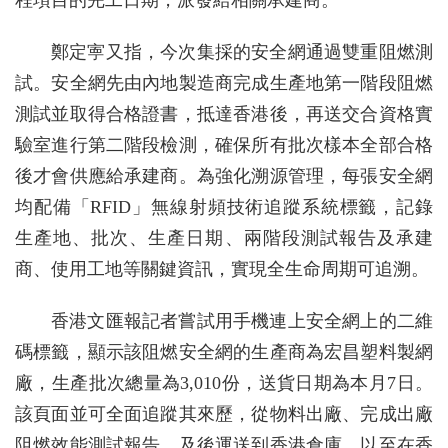
程項目的完工日期，派發給相關承建商。
鄭定寕又指，今次集採的安全網通過雙重阻燃測
試。安全網先由內地製造商完成生產地第一階段阻燃
測試並取得合格證書，抵達香港後，再送交合資格實
驗室進行第二階段檢測，確保所有批次樣本全部合格
後才會供應給承建商。為強化溯源管理，每張安全網
均配備「RFID」無線射頻技術追蹤系統標籤，記錄
生產地、批次、生產日期、兩階段測試報告及承建
商、使用工地等關鍵資訊，實現全生命周期可追溯。
香港文匯報記者嘗試用手機連上安全網上的二維
碼標籤，顯示該阻燃安全網的生產商為宏昌塑料製網
廠，生產批次總量為3,010份，送貨日期為本月7日。
該頁面並可全面追蹤其來歷，從物料出廠、完成出廠
阻燃效能測試報告，及後運送到香港倉庫，以至在香