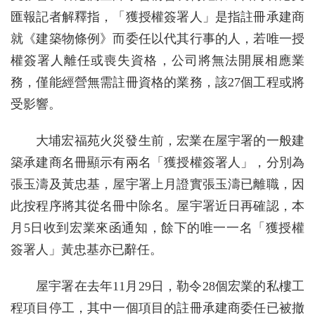
匯報記者解釋指，「獲授權簽署人」是指註冊承建商
就《建築物條例》而委任以代其行事的人，若唯一授
權簽署人離任或喪失資格，公司將無法開展相應業
務，僅能經營無需註冊資格的業務，該27個工程或將
受影響。
大埔宏福苑火災發生前，宏業在屋宇署的一般建
築承建商名冊顯示有兩名「獲授權簽署人」，分別為
張玉濤及黃忠基，屋宇署上月證實張玉濤已離職，因
此按程序將其從名冊中除名。屋宇署近日再確認，本
月5日收到宏業來函通知，餘下的唯一一名「獲授權
簽署人」黃忠基亦已辭任。
屋宇署在去年11月29日，勒令28個宏業的私樓工
程項目停工，其中一個項目的註冊承建商委任已被撤