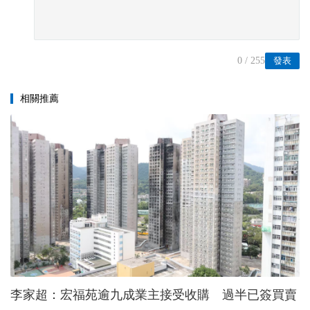
0
/ 255
發表
相關推薦
李家超：宏福苑逾九成業主接受收購 過半已簽買賣