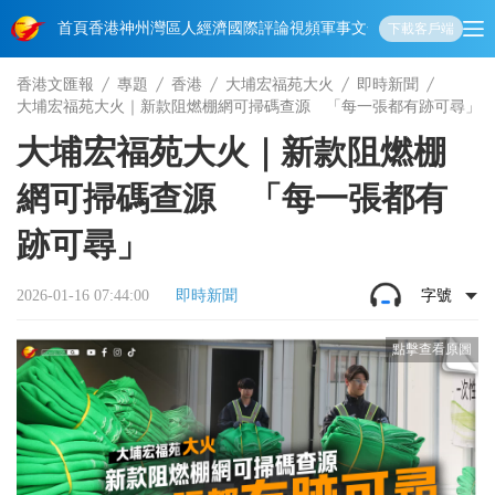
首頁
香港
神州
灣區人
經濟
國際
評論
視頻
軍事
文化
娛樂
生活
教育
體
下載客戶端
香港文匯報
專題
香港
大埔宏福苑大火
即時新聞
大埔宏福苑大火｜新款阻燃棚網可掃碼查源 「每一張都有跡可尋」
大埔宏福苑大火｜新款阻燃棚
網可掃碼查源 「每一張都有
跡可尋」
2026-01-16 07:44:00
即時新聞
字號