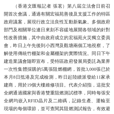
（香港文匯報記者 張茗）第八屆立法會日前召
開首次會議，通過有關宏福苑善後及支援工作的特區
政府議案，展現行政立法良性互動新氣象。多個政府
部門及相關單位連日來刻不容緩地展開各領域的針對
性改善措施，其中由政府成立的宏福苑火災獨立委員
會，昨日上午先後到小西灣及觀塘兩個工地視察，了
解使用傳統竹棚架和金屬棚架的實際情況。同日下午
建造業議會隨即宣布，受特區政府發展局委託為業界
一次性集體採購的5萬張阻燃棚網，首批3,000張已於
本月8日抵港及完成檢測，昨日起陸續派發給11家承
建商，用於19個大樓維修項目。代表介紹指，這批安
全網通過國家與香港雙重阻燃測試標準，同時每張安
全網均嵌入RFID晶片及二維碼，記錄生產、運輸至
現場的每個環節，並可查閱其阻燃測試報告，有效避