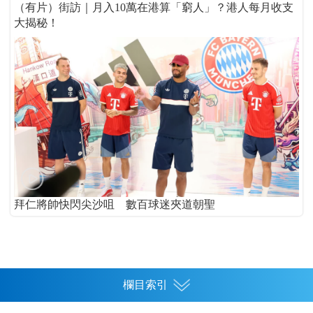
（有片）街訪｜月入10萬在港算「窮人」？港人每月收支
大揭秘！
拜仁將帥快閃尖沙咀 數百球迷夾道朝聖
欄目索引