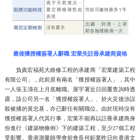
最後獲授權簽署人辭職 宏業失註冊承建商資格
負責宏福苑大維修工程的承建商「宏業建築工程
有限公司」，此前原有兩名「獲授權簽署人」，其中
一人張玉濤在上月底離職。屋宇署近日回覆查詢時透
露，該公司另一名「獲授權簽署人」、於火災後涉誤
殺被捕的黃忠基，亦已辭任有關職位。由於現時沒有
獲授權簽署人代其行事，宏業不能再以註冊承建商身
份進行《建築物條例》下的建築工程，至少27個工程
受影響。香港測量師學會前會長何鉅業昨日向香港文