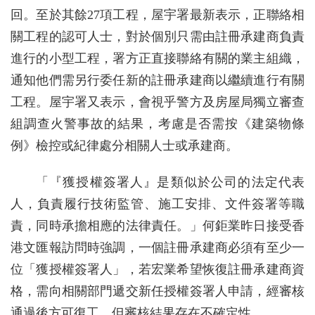
回。至於其餘27項工程，屋宇署最新表示，正聯絡相
關工程的認可人士，對於個別只需由註冊承建商負責
進行的小型工程，署方正直接聯絡有關的業主組織，
通知他們需另行委任新的註冊承建商以繼續進行有關
工程。屋宇署又表示，會視乎警方及房屋局獨立審查
組調查火警事故的結果，考慮是否需按《建築物條
例》檢控或紀律處分相關人士或承建商。
「『獲授權簽署人』是類似於公司的法定代表
人，負責履行技術監管、施工安排、文件簽署等職
責，同時承擔相應的法律責任。」何鉅業昨日接受香
港文匯報訪問時強調，一個註冊承建商必須有至少一
位「獲授權簽署人」，若宏業希望恢復註冊承建商資
格，需向相關部門遞交新任授權簽署人申請，經審核
通過後方可復工，但審核結果存在不確定性。