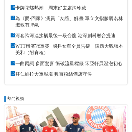
10
卡牌陀螺熱潮 周末好去處淘珍藏
11
為《愛·回家》演員「友誼」解畫 單立文指滕麗名林
淑敏有脾氣
12
河套跨河連接橋最後一段合龍 港深創科融合提速
13
WTT橫濱冠軍賽 | 國乒女單全員告捷 陳熠大戰張本
美和（附賽程）
14
一曲兩詞 多面驚喜 衝破流量標籤 宋亞軒展澄澈初心
15
拜仁維拉大軍壓境 數百粉絲酒店守候
熱門視頻