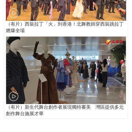
（有片）西裝拉丁「火」到香港！北舞教師穿西裝跳拉丁
燃爆全場
（有片）新生代舞台創作者展現獨特審美 灣區提供多元
創作舞台施展才華