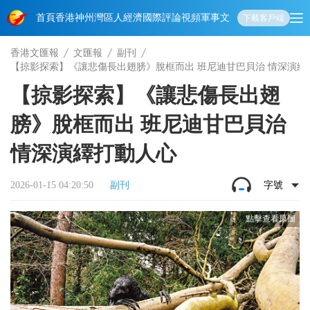
首頁
香港
神州
灣區人
經濟
國際
評論
視頻
軍事
文化
娛樂
生活
教育
體
下載客戶端
香港文匯報
文匯報
副刊
【掠影探索】《讓悲傷長出翅膀》脫框而出 班尼迪甘巴貝治 情深演繹
【掠影探索】《讓悲傷長出翅
膀》脫框而出 班尼迪甘巴貝治
情深演繹打動人心
2026-01-15 04:20:50
副刊
字號