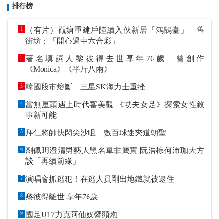
排行榜
1
（有片）觀塘重建戶陸續入伙新居「鴻鵠臺」 舊
街坊：「開心過中六合彩」
2
著名填詞人黎彼得去世享年76歲 曾創作
《Monica》《半斤八兩》
3
韓國股市熔斷 三星SK海力士重挫
4
當無厘頭遇上時代審美觀 《功夫女足》探索女性敘
事新可能
5
拜仁將帥快閃尖沙咀 數百球迷夾道朝聖
6
劉佩玥澄清男藝人黑名單非屬實 阮浩棕何沛珈大方
談「再續前緣」
7
演唱會抓逃犯！在逃人員剛出地鐵就被逮住
8
黎彼得離世 享年76歲
9
國足U17力克阿仙奴響頭炮