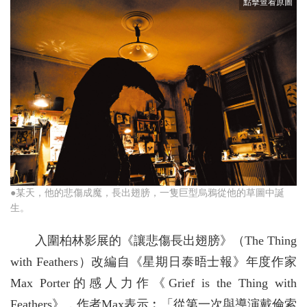
●某天，他的悲傷成魔，長出翅膀，一隻巨型烏鴉從他的草圖中誕
生。
入圍柏林影展的《讓悲傷長出翅膀》（The Thing
with Feathers）改編自《星期日泰晤士報》年度作家
Max Porter的感人力作《Grief is the Thing with
Feathers》，作者Max表示︰「從第一次與導演戴倫索