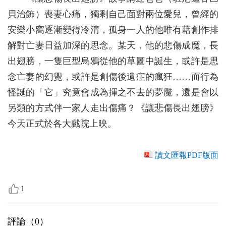
貝治飾）喪妻心痛，獨剩自己面對兩位愛兒，曾經的
安樂小窩逐漸變得冷清，孤身一人的他唯有藉創作排
解對亡妻日益加深的思念。某天，他的悲傷成魔，長
出翅膀，一隻巨型烏鴉從他的草圖中誕生，或許是思
念亡妻的幻覺，或許是創傷後遺症的瘋狂……而行為
怪誕的「它」究竟會成為揮之不去的夢魘，還是會以
另類的方式伴一家人走出傷痛？《讓悲傷長出翅膀》
今天正式於各大戲院上映。
讀文匯報PDF版面
1
評論（
0
）