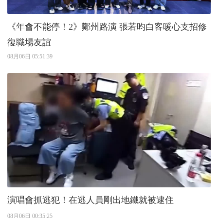
《年會不能停！2》鄭州路演 張若昀白客暖心支招修
復職場友誼
08月06日 05:51:39
演唱會抓逃犯！在逃人員剛出地鐵就被逮住
08月06日 00:35:25