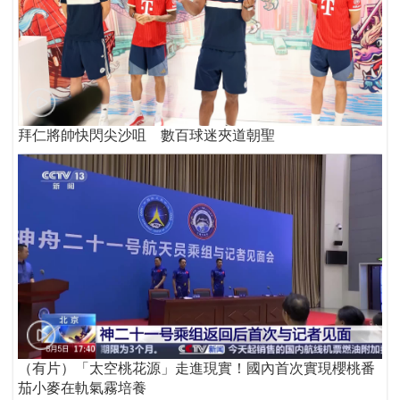
拜仁將帥快閃尖沙咀 數百球迷夾道朝聖
（有片）「太空桃花源」走進現實！國內首次實現櫻桃番
茄小麥在軌氣霧培養