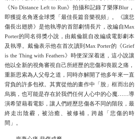
《No Distance Left to Run》拍攝和記錄了樂隊Blur，
即獲提名角逐金球獎「最佳長篇音樂視頻」。《讓悲
傷長出翅膀》是他執導的首部劇情長片，改編自Max
Porter的同名得獎小說，由戴倫親自改編成電影劇本
及執導。戴倫表示他在首次讀到Max Porter的《Grief
is the Thing with Feathers》時便深深着迷，這小說讓
他以全新的視角審視自己所經歷的悲傷和喪親之痛，
重新思索為人父母之道，同時亦解開了他多年來一直
背負的許多包袱。其實從他的畫作中「脫」框而出的
烏鴉，也可能是存在於我們任何人心中的心魔……導
演希望藉着電影，讓人們經歷悲傷各不同的階段，最
終走出陰霾，被治癒、被修補，跨越「悲傷的時
間」。