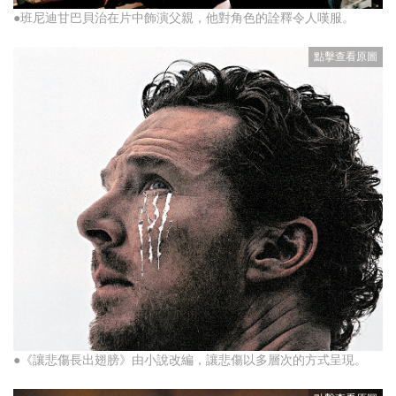
●班尼迪甘巴貝治在片中飾演父親，他對角色的詮釋令人嘆服。
●《讓悲傷長出翅膀》由小說改編，讓悲傷以多層次的方式呈現。