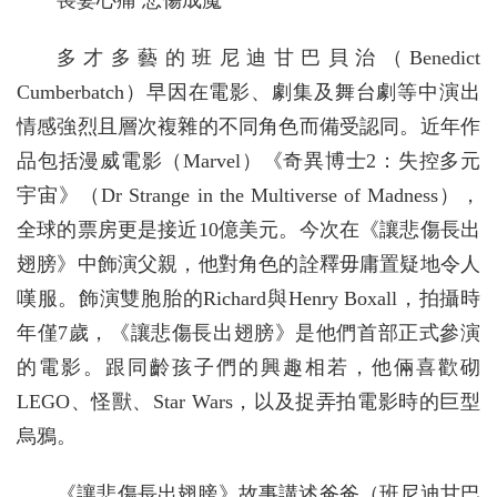
喪妻心痛 悲傷成魔
多才多藝的班尼迪甘巴貝治（Benedict
Cumberbatch）早因在電影、劇集及舞台劇等中演出
情感強烈且層次複雜的不同角色而備受認同。近年作
品包括漫威電影（Marvel）《奇異博士2：失控多元
宇宙》（Dr Strange in the Multiverse of Madness），
全球的票房更是接近10億美元。今次在《讓悲傷長出
翅膀》中飾演父親，他對角色的詮釋毋庸置疑地令人
嘆服。飾演雙胞胎的Richard與Henry Boxall，拍攝時
年僅7歲，《讓悲傷長出翅膀》是他們首部正式參演
的電影。跟同齡孩子們的興趣相若，他倆喜歡砌
LEGO、怪獸、Star Wars，以及捉弄拍電影時的巨型
烏鴉。
《讓悲傷長出翅膀》故事講述爸爸（班尼迪甘巴