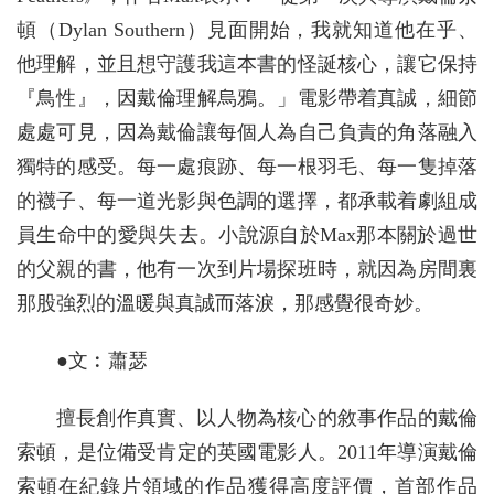
頓（Dylan Southern）見面開始，我就知道他在乎、
他理解，並且想守護我這本書的怪誕核心，讓它保持
『鳥性』，因戴倫理解烏鴉。」電影帶着真誠，細節
處處可見，因為戴倫讓每個人為自己負責的角落融入
獨特的感受。每一處痕跡、每一根羽毛、每一隻掉落
的襪子、每一道光影與色調的選擇，都承載着劇組成
員生命中的愛與失去。小說源自於Max那本關於過世
的父親的書，他有一次到片場探班時，就因為房間裏
那股強烈的溫暖與真誠而落淚，那感覺很奇妙。
●文︰蕭瑟
擅長創作真實、以人物為核心的敘事作品的戴倫
索頓，是位備受肯定的英國電影人。2011年導演戴倫
索頓在紀錄片領域的作品獲得高度評價，首部作品