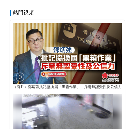
熱門視頻
（有片）鄧炳強批記協換屆「黑箱作業」 斥毫無認受性及公信力