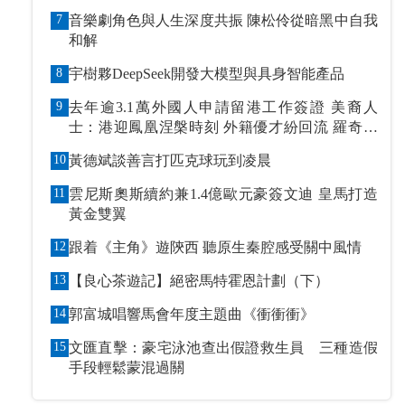
7
音樂劇角色與人生深度共振 陳松伶從暗黑中自我
和解
8
宇樹夥DeepSeek開發大模型與具身智能產品
9
去年逾3.1萬外國人申請留港工作簽證 美裔人
士：港迎鳳凰涅槃時刻 外籍優才紛回流 羅奇抹
黑論被打臉
10
黃德斌談善言打匹克球玩到凌晨
11
雲尼斯奧斯續約兼1.4億歐元豪簽文迪 皇馬打造
黃金雙翼
12
跟着《主角》遊陝西 聽原生秦腔感受關中風情
13
【良心茶遊記】絕密馬特霍恩計劃（下）
14
郭富城唱響馬會年度主題曲《衝衝衝》
15
文匯直擊：豪宅泳池查出假證救生員 三種造假
手段輕鬆蒙混過關