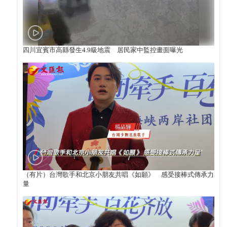
四川宜賓市高縣發生4.9級地震 居民家中監控畫面曝光
（有片）台灣歌手和北京小朋友共唱《如願》 感受接棒式傳承力
量