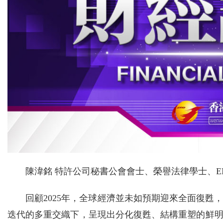
陳湋銘 特許公司秘書公會會士、榮譽法律學士、E
回顧2025年，全球經濟並未如預期迎來全面復
迭代的多重交織下，呈現出分化復甦、結構重塑的鮮