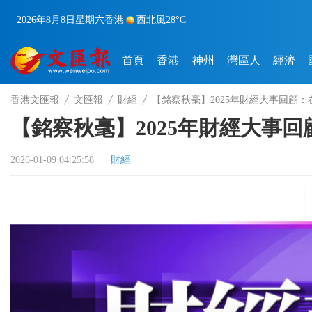
2026年8月8日
星期六
香港
西北風
28°C
首頁
香港
神州
灣區人
經濟
香港文匯報
文匯報
財經
【銘察秋毫】2025年財經大事回顧
【銘察秋毫】2025年財經大事
2026-01-09 04:25:58
財經