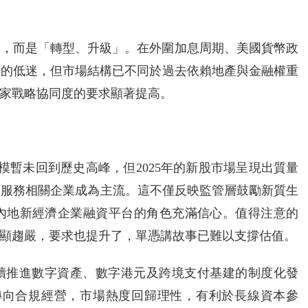
彈」，而是「轉型、升級」。在外圍加息周期、美國貨幣政
年的低迷，但市場結構已不同於過去依賴地產與金融權重
家戰略協同度的要求顯著提高。
模暫未回到歷史高峰，但2025年的新股市場呈現出質量
據服務相關企業成為主流。這不僅反映監管層鼓勵新質生
內地新經濟企業融資平台的角色充滿信心。值得注意的
顯趨嚴，要求也提升了，單憑講故事已難以支撐估值。
持續推進數字資產、數字港元及跨境支付基建的制度化發
驗轉向合規經營，市場熱度回歸理性，有利於長線資本參