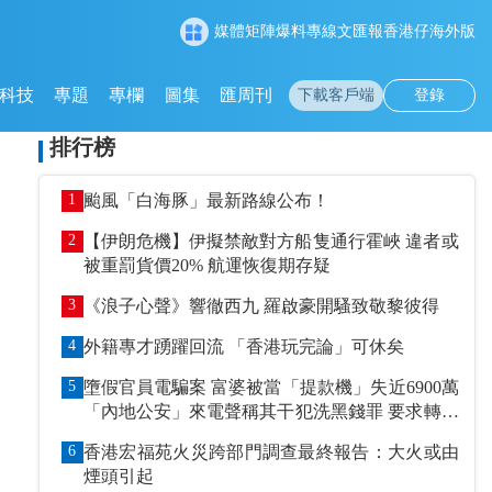
媒體矩陣
爆料專線
文匯報
香港仔
海外版
科技
專題
專欄
圖集
匯周刊
下載客戶端
登錄
排行榜
1
颱風「白海豚」最新路線公布！
2
【伊朗危機】伊擬禁敵對方船隻通行霍峽 違者或
被重罰貨價20% 航運恢復期存疑
3
《浪子心聲》響徹西九 羅啟豪開騷致敬黎彼得
4
外籍專才踴躍回流 「香港玩完論」可休矣
5
墮假官員電騙案 富婆被當「提款機」失近6900萬
「內地公安」來電聲稱其干犯洗黑錢罪 要求轉賬
到指定戶口作「保證金」
6
香港宏福苑火災跨部門調查最終報告：大火或由
煙頭引起