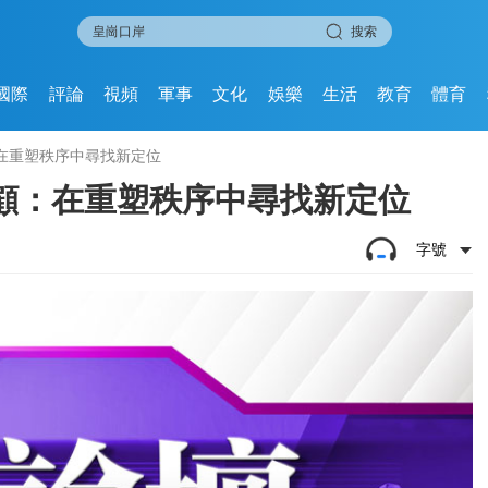
搜索
國際
評論
視頻
軍事
文化
娛樂
生活
教育
體育
：在重塑秩序中尋找新定位
回顧：在重塑秩序中尋找新定位
字號