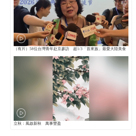
（有片）58位台灣青年赴京參訪 超1/3「首來族」最愛大陸美食
立秋：風啟新秋 萬事豐盈