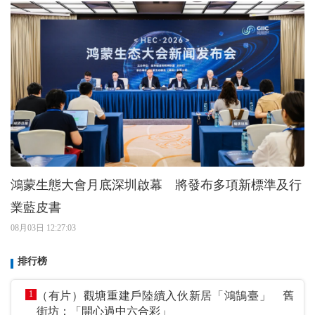
鴻蒙生態大會月底深圳啟幕 將發布多項新標準及行
業藍皮書
08月03日 12:27:03
排行榜
1
（有片）觀塘重建戶陸續入伙新居「鴻鵠臺」 舊
街坊：「開心過中六合彩」