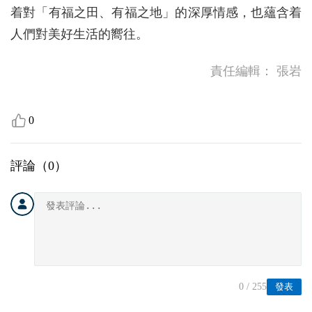
着對「有福之田、有福之地」的深厚情感，也蘊含着
人們對美好生活的嚮往。
責任編輯：
張岩
0
評論（
0
）
0
/ 255
發表