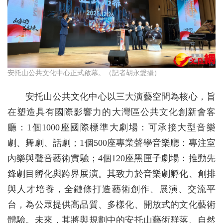
安托山公共文化中心正式啟幕。（記者胡永愛攝）
安托山公共文化中心以三大演藝空間為核心，旨
在塑造具有國際影響力的大灣區公共文化創新會客
廳：1個1000座國際標準大劇場：可承接大型音樂
劇、舞劇、話劇；1個500座專業聲學音樂廳：專注室
內樂與聲音藝術實驗；4個120座黑匣子劇場：推動先
鋒劇目孵化與跨界展演。其致力於音樂劇孵化、創排
與人才培養，全鏈條打造藝術創作、展演、交流平
台，為公眾提供高品質、多樣化、開放式的文化藝術
體驗。未來，其將與規劃中的安托山藝術群落、自然