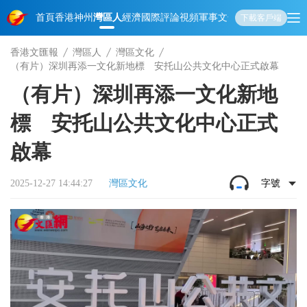
首頁
香港
神州
灣區人
經濟
國際
評論
視頻
軍事
文化
娛樂
生活
教育
體
下載客戶端
香港文匯報
灣區人
灣區文化
（有片）深圳再添一文化新地標 安托山公共文化中心正式啟幕
（有片）深圳再添一文化新地
標 安托山公共文化中心正式
啟幕
2025-12-27 14:44:27
灣區文化
字號