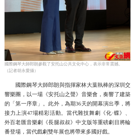
國際鋼琴大師郎朗參觀了安托山公共文化中心，表示非常震撼。
（記者胡永愛攝）
國際鋼琴大師郎朗與指揮家林大葉執棒的深圳交
響樂團，以一場《安托山之聲》音樂會，奏響了建築
的「第一序章」。此外，為期36天的開幕演出季，將
接力上演47場精彩活動。當代雜技舞劇《化·蝶》、
外百老匯音樂劇《長腿叔叔》中文版等重磅劇目將輪
番登場，當代戲劇雙年展也將帶來多國好戲。