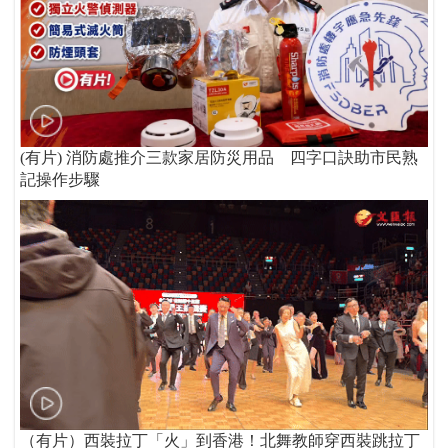
(有片) 消防處推介三款家居防災用品 四字口訣助市民熟
記操作步驟
（有片）西裝拉丁「火」到香港！北舞教師穿西裝跳拉丁