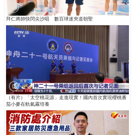
拜仁將帥快閃尖沙咀 數百球迷夾道朝聖
（有片）「太空桃花源」走進現實！國內首次實現櫻桃番
茄小麥在軌氣霧培養