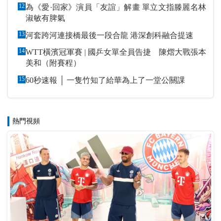
12
為《愛·回家》演員「友誼」解畫 單立文指滕麗名林
淑敏有脾氣
13
河套跨河連接橋最後一段合龍 港深創科融合提速
14
WTT橫濱冠軍賽 | 國乒女單全員告捷 陳熠大戰張本
美和（附賽程）
15
60秒速報 │ 一隻竹知了給華為上了一堂公關課
熱門視頻