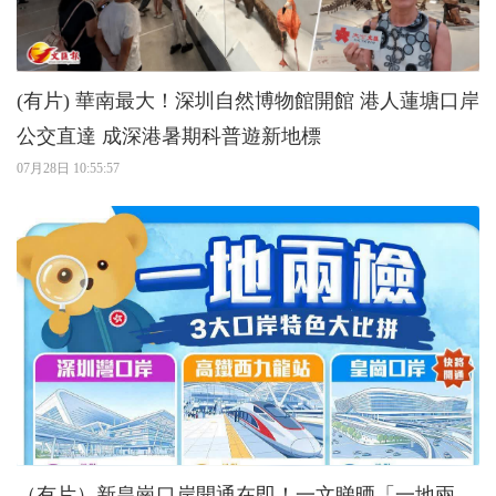
(有片) 華南最大！深圳自然博物館開館 港人蓮塘口岸
公交直達 成深港暑期科普遊新地標
07月28日 10:55:57
（有片）新皇崗口岸開通在即！一文睇晒「一地兩