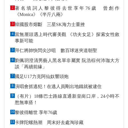
2
著名填詞人黎彼得去世享年76歲 曾創作
《Monica》《半斤八兩》
3
韓國股市熔斷 三星SK海力士重挫
4
當無厘頭遇上時代審美觀 《功夫女足》探索女性敘
事新可能
5
拜仁將帥快閃尖沙咀 數百球迷夾道朝聖
6
劉佩玥澄清男藝人黑名單非屬實 阮浩棕何沛珈大方
談「再續前緣」
7
國足U17力克阿仙奴響頭炮
8
演唱會抓逃犯！在逃人員剛出地鐵就被逮住
9
（有片）18條巴士路線直通新皇崗口岸，24小時不
愁無車搭！
10
黎彼得離世 享年76歲
11
卡牌陀螺熱潮 周末好去處淘珍藏