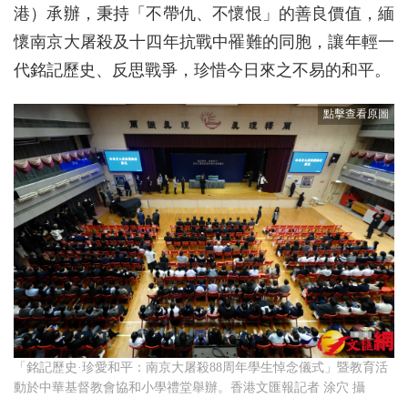
港）承辦，秉持「不帶仇、不懷恨」的善良價值，緬
懷南京大屠殺及十四年抗戰中罹難的同胞，讓年輕一
代銘記歷史、反思戰爭，珍惜今日來之不易的和平。
「銘記歷史·珍愛和平：南京大屠殺88周年學生悼念儀式」暨教育活
動於中華基督教會協和小學禮堂舉辦。香港文匯報記者 涂穴 攝