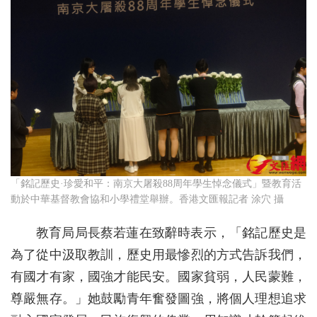
「銘記歷史·珍愛和平：南京大屠殺88周年學生悼念儀式」暨教育活
動於中華基督教會協和小學禮堂舉辦。香港文匯報記者 涂穴 攝
教育局局長蔡若蓮在致辭時表示，「銘記歷史是
為了從中汲取教訓，歷史用最慘烈的方式告訴我們，
有國才有家，國強才能民安。國家貧弱，人民蒙難，
尊嚴無存。」她鼓勵青年奮發圖強，將個人理想追求