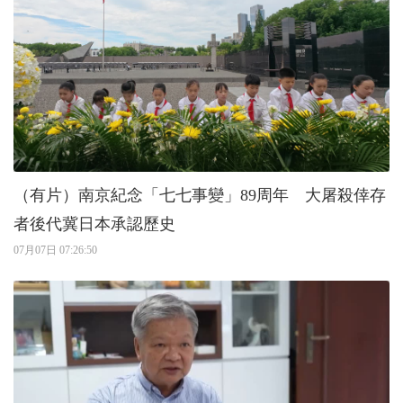
（有片）南京紀念「七七事變」89周年 大屠殺倖存
者後代冀日本承認歷史
07月07日 07:26:50