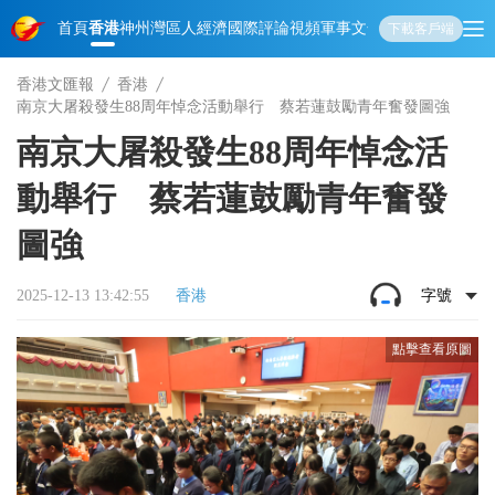
首頁
香港
神州
灣區人
經濟
國際
評論
視頻
軍事
文化
娛樂
生活
教育
體
下載客戶端
香港文匯報
香港
南京大屠殺發生88周年悼念活動舉行 蔡若蓮鼓勵青年奮發圖強
南京大屠殺發生88周年悼念活
動舉行 蔡若蓮鼓勵青年奮發
圖強
2025-12-13 13:42:55
香港
字號