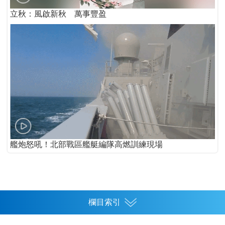
立秋：風啟新秋 萬事豐盈
艦炮怒吼！北部戰區艦艇編隊高燃訓練現場
欄目索引