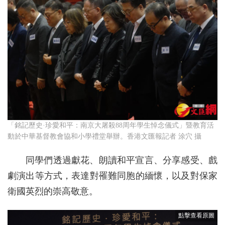
「銘記歷史·珍愛和平：南京大屠殺88周年學生悼念儀式」暨教育活
動於中華基督教會協和小學禮堂舉辦。香港文匯報記者 涂穴 攝
同學們透過獻花、朗讀和平宣言、分享感受、戲
劇演出等方式，表達對罹難同胞的緬懷，以及對保家
衛國英烈的崇高敬意。