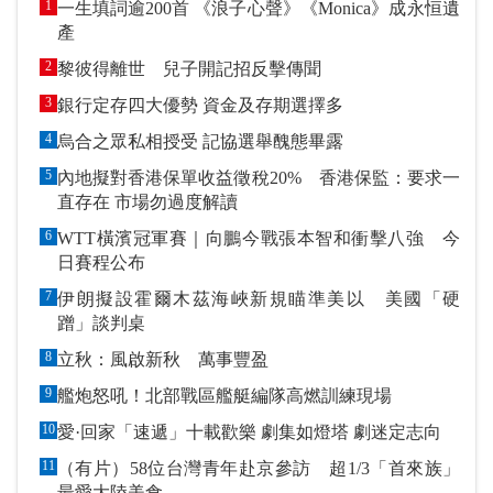
1
一生填詞逾200首 《浪子心聲》《Monica》成永恒遺
產
2
黎彼得離世 兒子開記招反擊傳聞
3
銀行定存四大優勢 資金及存期選擇多
4
烏合之眾私相授受 記協選舉醜態畢露
5
內地擬對香港保單收益徵稅20% 香港保監：要求一
直存在 市場勿過度解讀
6
WTT橫濱冠軍賽｜向鵬今戰張本智和衝擊八強 今
日賽程公布
7
伊朗擬設霍爾木茲海峽新規瞄準美以 美國「硬
蹭」談判桌
8
立秋：風啟新秋 萬事豐盈
9
艦炮怒吼！北部戰區艦艇編隊高燃訓練現場
10
愛·回家「速遞」十載歡樂 劇集如燈塔 劇迷定志向
11
（有片）58位台灣青年赴京參訪 超1/3「首來族」
最愛大陸美食