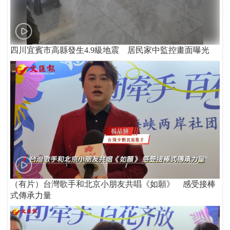
四川宜賓市高縣發生4.9級地震 居民家中監控畫面曝光
（有片）台灣歌手和北京小朋友共唱《如願》 感受接棒
式傳承力量