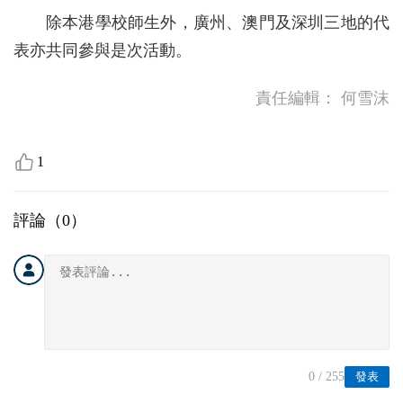
除本港學校師生外，廣州、澳門及深圳三地的代
表亦共同參與是次活動。
責任編輯：
何雪沫
1
評論（
0
）
0
/ 255
發表