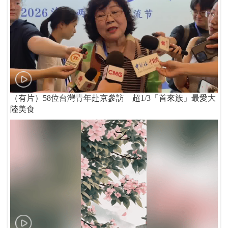
（有片）58位台灣青年赴京參訪 超1/3「首來族」最愛大
陸美食