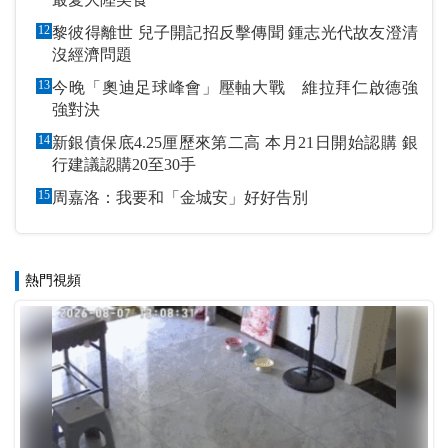
12
黎彼得離世 兒子開記招反擊傳聞 鍾志光代故友澄清
沒經濟問題
13
今晚「奧迪足球峰會」壓軸大戰 維拉拜仁啟德強
強對決
14
新銀債保底4.25厘歷來第二高 本月21日開始認購 銀
行建議認購20至30手
15
周嘉洛：我要和「金城安」好好告別
熱門視頻