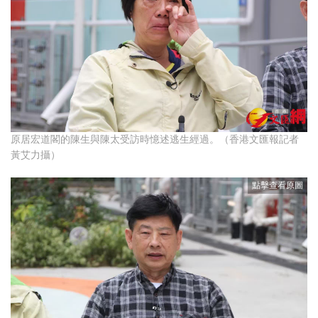
原居宏道閣的陳生與陳太受訪時憶述逃生經過。（香港文匯報記者
黃艾力攝）