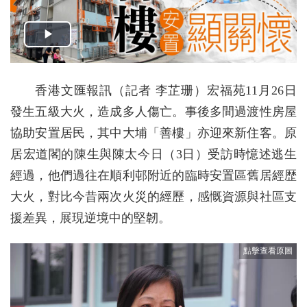
香港文匯報訊（記者 李芷珊）宏福苑11月26日
發生五級大火，造成多人傷亡。事後多間過渡性房屋
協助安置居民，其中大埔「善樓」亦迎來新住客。原
居宏道閣的陳生與陳太今日（3日）受訪時憶述逃生
經過，他們過往在順利邨附近的臨時安置區舊居經歴
大火，對比今昔兩次火災的經歷，感慨資源與社區支
援差異，展現逆境中的堅韌。