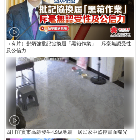
（有片）鄧炳強批記協換屆「黑箱作業」 斥毫無認受性
及公信力
四川宜賓市高縣發生4.9級地震 居民家中監控畫面曝光