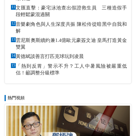
11
文匯直擊：豪宅泳池查出假證救生員 三種造假手
段輕鬆蒙混過關
12
音樂劇角色與人生深度共振 陳松伶從暗黑中自我和
解
13
雲尼斯奧斯續約兼1.4億歐元豪簽文迪 皇馬打造黃金
雙翼
14
黃德斌談善言打匹克球玩到凌晨
15
「熱到反胃」警示不升？工人中暑風險被嚴重低
估！籲調整分級標準
熱門視頻