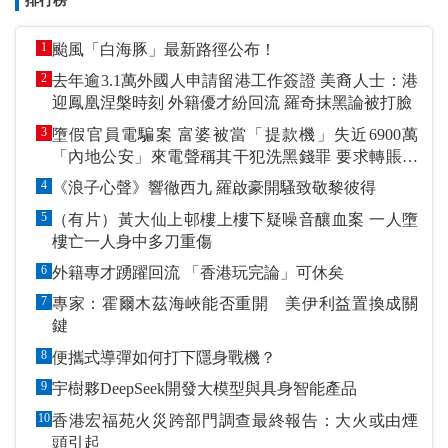
排行榜
1
颱風「白海豚」最新路徑公布！
2
去年逾3.1萬外國人申請留港工作簽證 美裔人士：港
迎鳳凰涅槃時刻 外籍優才紛回流 羅奇抹黑論被打臉
3
墮假官員電騙案 富婆被當「提款機」失近6900萬
「內地公安」來電聲稱其干犯洗黑錢罪 要求轉賬到
指定戶口作「保證金」
4
《浪子心聲》響徹西九 羅啟豪開騷致敬黎彼得
5
（有片）黃大仙上邨樓上樓下疑噪音釀血案 一人墮
樓亡一人身中多刀重傷
6
外籍專才踴躍回流 「香港玩完論」可休矣
7
專家：霍爾木茲海峽能否重開 美伊利益置換成關
鍵
8
便攜式導彈如何打下隱身戰機？
9
宇樹夥DeepSeek開發大模型與具身智能產品
10
香港宏福苑火災跨部門調查最終報告：大火或由煙
頭引起