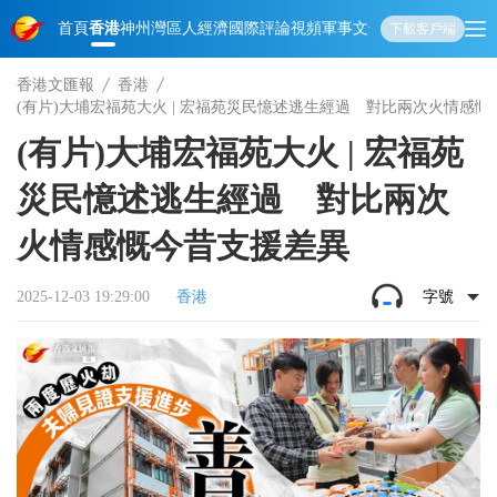
首頁
香港
神州
灣區人
經濟
國際
評論
視頻
軍事
文化
娛樂
生活
教育
體
下載客戶端
香港文匯報
香港
(有片)大埔宏福苑大火 | 宏福苑災民憶述逃生經過 對比兩次火情感
(有片)大埔宏福苑大火 | 宏福苑
災民憶述逃生經過 對比兩次
火情感慨今昔支援差異
2025-12-03 19:29:00
香港
字號