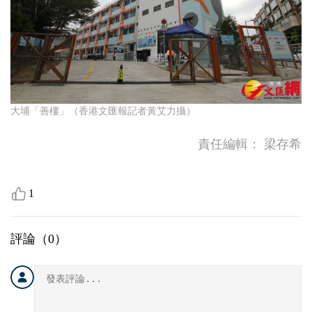
大埔「善樓」（香港文匯報記者黃艾力攝）
責任編輯：
梁存希
1
評論（
0
）