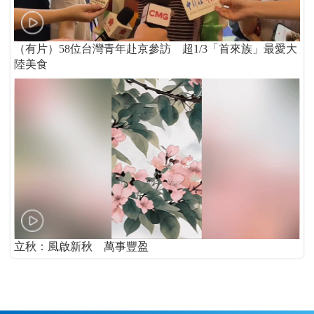
（有片）58位台灣青年赴京參訪 超1/3「首來族」最愛大
陸美食
立秋：風啟新秋 萬事豐盈