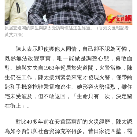
原居宏道閣的陳生與陳太受訪時憶述逃生經過。（香港文匯報記者
黃艾力攝）
陳太表示即使獲他人同情，自己卻不認為可憐，
既然無法改變事實，唯一能做是調整心態，勇敢面
對。她與丈夫自1983年起居於宏道閣，火警當晚，陳
生仍在工作，陳太接到緊急來電才發現火警，僅帶鑰
匙和手機穿拖鞋乘電梯逃生。她形容火勢猛烈，雖住
宅未受波及，但不敢返回，「生命只有一次，決定留
在街上」。
對比40多年前在安置區寓所的火災經歷，陳太認
為如今資訊與社會資源充裕得多。昔日家徒四壁，需