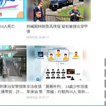
14人死亡
持械闖特朗普高球場 疑犯被搜出穿甲
彈
08月05日 20:06:13
刑事治安警情降
非法收債「層層外判」 14歲少年涉接
直播帶貨」詐騙
單淋油 警「禁械」行動拘16人 骨幹網
上派單利誘登門恐嚇債仔
08月01日 20:25:17