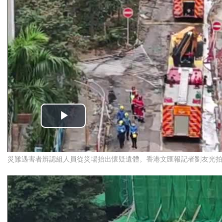
災難遇害者辨認組人員從災場抬出懷疑遺體。香港文匯報記者劉友光