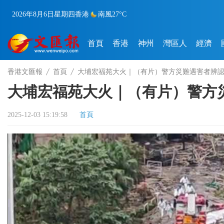
2026年8月6日
星期四
香港
南風
27°C
首頁
香港
神州
灣區人
經濟
香港文匯報
首頁
大埔宏福苑大火｜（有片）警方災難遇害者辨
大埔宏福苑大火｜（有片）警方
2025-12-03 15:19:58
首頁