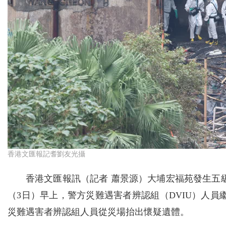
香港文匯報記耆劉友光攝
香港文匯報訊（記者 蕭景源）大埔宏福苑發生五級
（3日）早上，警方災難遇害者辨認組（DVIU）人
災難遇害者辨認組人員從災場抬出懷疑遺體。