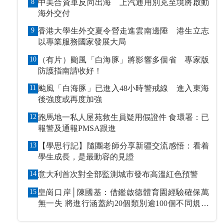
8
中美合資車反向出海 上汽通用別克至境將啟動
海外交付
9
香港大學生外交夏令營走進雲南邊陲 港生立志
以專業服務國家發展大局
10
（有片）颱風「白海豚」將影響多個省 專家版
防護指南請收好！
11
颱風「白海豚」已進入48小時警戒線 進入東海
後強度或再度加強
12
跑馬地一私人屋苑救生員疑用假證件 食環署：已
報警及通報PMSA跟進
13
【學思行記】隨團老師分享新疆交流感悟：看着
學生成長，是最動容的見證
14
意大利首次對全部監測城市發布高溫紅色預警
15
皇崗口岸│陳國基：借鑑啟德體育園經驗確保萬
無一失 將進行涵蓋約20個類別逾100個不同規模
演練和測試