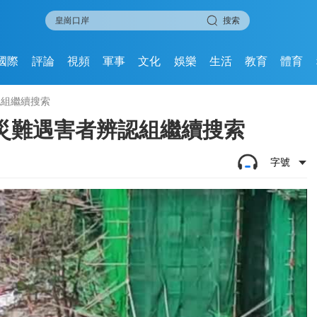
搜索
國際
評論
視頻
軍事
文化
娛樂
生活
教育
體育
認組繼續搜索
災難遇害者辨認組繼續搜索
字號