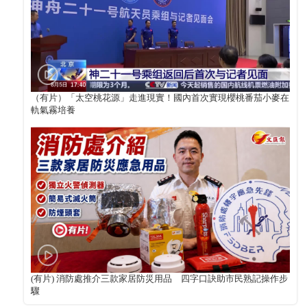
（有片）「太空桃花源」走進現實！國內首次實現櫻桃番茄小麥在
軌氣霧培養
(有片) 消防處推介三款家居防災用品 四字口訣助市民熟記操作步
驟