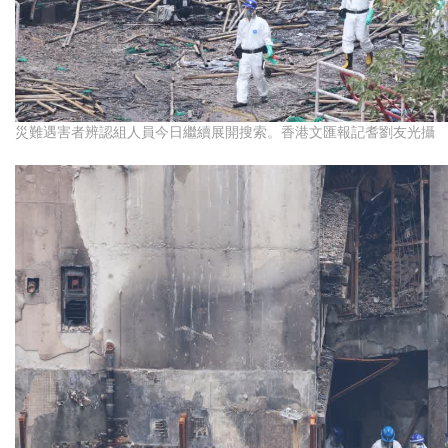
災難遇害者辨認組人員今日繼續展開搜索。香港文匯報記耆劉友光攝