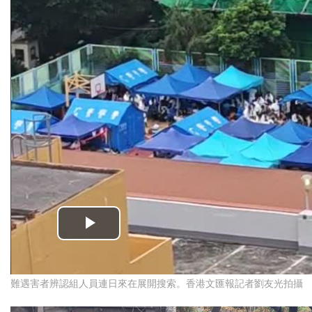
難遇害者辨認組人員連日來在展開搜索。香港文匯報記者劉友光拍攝