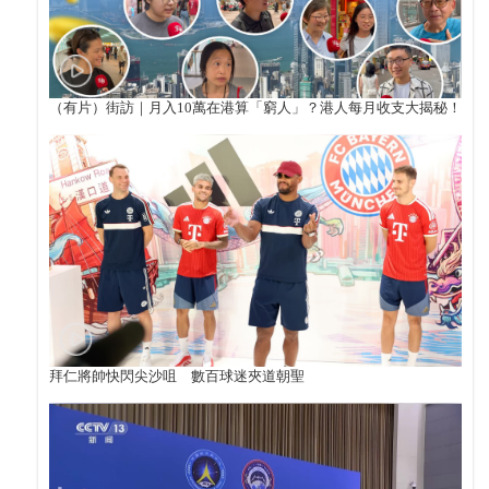
（有片）街訪｜月入10萬在港算「窮人」？港人每月收支大揭秘！
拜仁將帥快閃尖沙咀 數百球迷夾道朝聖