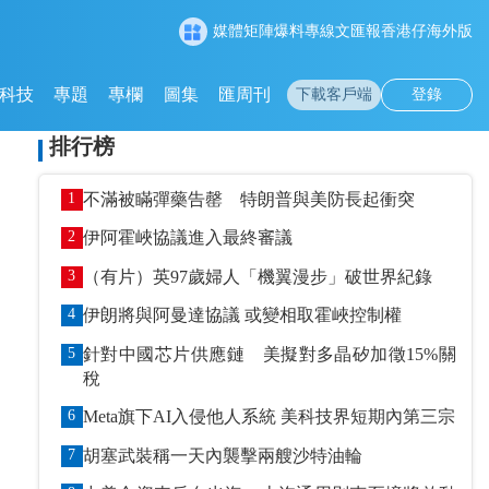
媒體矩陣
爆料專線
文匯報
香港仔
海外版
科技
專題
專欄
圖集
匯周刊
下載客戶端
登錄
排行榜
1
不滿被瞞彈藥告罄 特朗普與美防長起衝突
2
伊阿霍峽協議進入最終審議
3
（有片）英97歲婦人「機翼漫步」破世界紀錄
4
伊朗將與阿曼達協議 或變相取霍峽控制權
5
針對中國芯片供應鏈 美擬對多晶矽加徵15%關
稅
6
Meta旗下AI入侵他人系統 美科技界短期內第三宗
7
胡塞武裝稱一天內襲擊兩艘沙特油輪