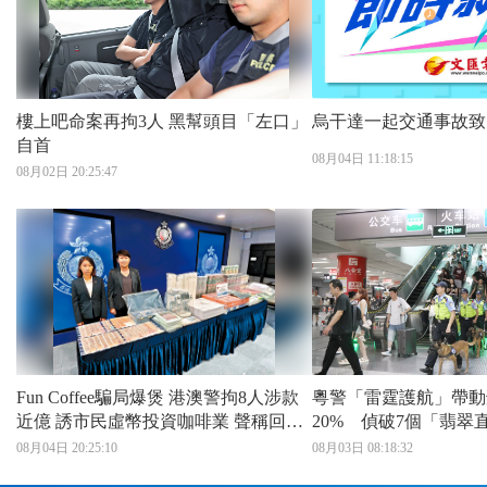
樓上吧命案再拘3人 黑幫頭目「左口」
烏干達一起交通事故致
自首
08月04日 11:18:15
08月02日 20:25:47
Fun Coffee騙局爆煲 港澳警拘8人涉款
粵警「雷霆護航」帶動
近億 誘市民虛幣投資咖啡業 聲稱回報
20% 偵破7個「翡翠
達278% 手機App上月突停運
團夥
08月04日 20:25:10
08月03日 08:18:32