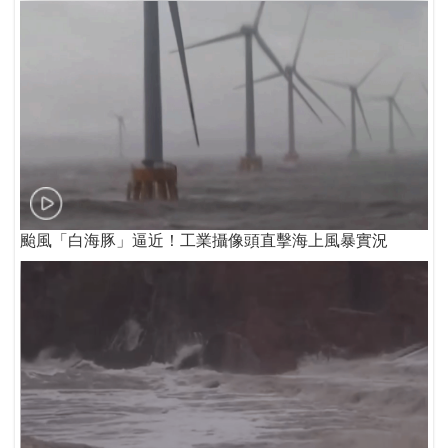
颱風「白海豚」逼近！工業攝像頭直擊海上風暴實況