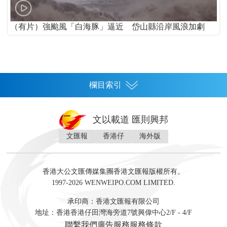
（有片）強颱風「白海豚」逼近 岱山縣沿岸風浪加劇
欄目索引
首頁
文以載道 匯則興邦
香港
文匯報
香港仔
海外版
神州
灣區生活
灣區企業
灣區文化
灣區旅遊
灣區人
灣區人才
灣區政策
灣區服務易
經濟
財經
地產
投資
財評
數字經濟
經湋論
香港大公文匯傳媒集團香港文匯報版權所有。
國際
1997-2026 WENWEIPO.COM LIMITED.
評論
社評
評論
快評
來論
視頻
新聞
訪談
直播
經湋論
承印商：香港文匯報有限公司
軍事
地址：香港香港仔田灣海旁道7號興偉中心2/F - 4/F
文化
文博
藝術
文學
聯繫我們
廣告服務
服務條款