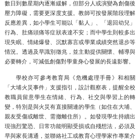
數日到數星期內逐漸緩解，但部分人或演變為創傷後
壓力障礙，需要更深度支援。教師可按發展階段理解
反應差異，如小學生可能以「黏人」、「退回幼兒」
行為、肚痛頭痛等症狀表達不安；而中學生則較多出
現失眠、情緒爆發、沉默寡言或學業成績突然退步等
情況。透過及早識別徵兆，並主動提供關懷、輔導與
必要轉介，可減低創傷對學童身心發展的長遠影響。
學校亦可參考教育局《危機處理手冊》和相關
「大埔火災事件」支援指引，設計觀察表，提醒全校
教職員留意學生在情緒、行為、社交與學習上的轉
變，特別是與火災有直接關連的學生（如住在大埔、
親友受傷或離世、需撤離住所）。如發現學生持續出
現強烈驚恐、日常功能明顯受損或自殘想法，必須及
早與家長溝通，並聯絡社工或教育心理學家作專業介