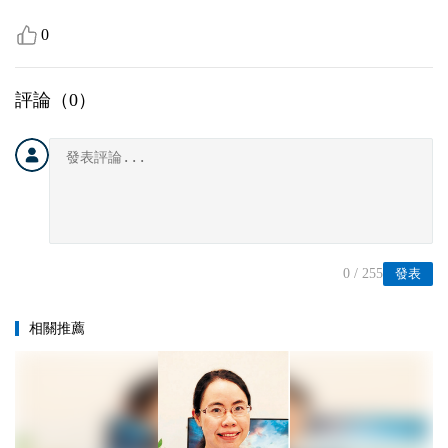
0
評論（
0
）
0
/ 255
發表
相關推薦