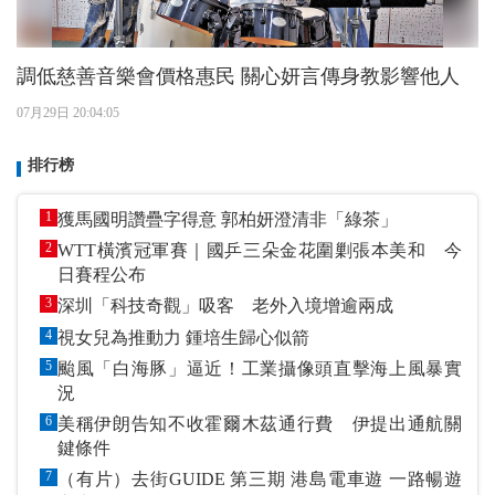
調低慈善音樂會價格惠民 關心妍言傳身教影響他人
07月29日 20:04:05
排行榜
1
獲馬國明讚疊字得意 郭柏妍澄清非「綠茶」
2
WTT橫濱冠軍賽｜國乒三朵金花圍剿張本美和 今
日賽程公布
3
深圳「科技奇觀」吸客 老外入境增逾兩成
4
視女兒為推動力 鍾培生歸心似箭
5
颱風「白海豚」逼近！工業攝像頭直擊海上風暴實
況
6
美稱伊朗告知不收霍爾木茲通行費 伊提出通航關
鍵條件
7
（有片）去街GUIDE 第三期 港島電車遊 一路暢遊