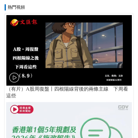
熱門視頻
（有片）A股周復盤丨四根陽線背後的兩條主線 下周看
這些