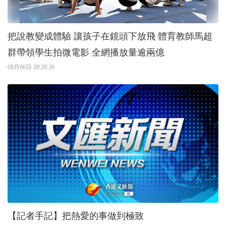
把說教變成體驗 讓孩子在鏡頭下放飛 體育教師馬超
群帶領學生拍微電影 全網播放量逾兩億
08月06日 20:28:36
【記者手記】把熱愛的事做到極致