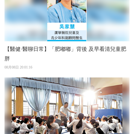
【醫健·醫聊日常】「肥嘟嘟」背後 及早看清兒童肥
胖
08月08日 20:01:16