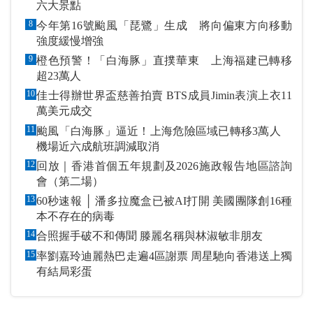
六大景點
8
今年第16號颱風「琵鷺」生成 將向偏東方向移動
強度緩慢增強
9
橙色預警！「白海豚」直撲華東 上海福建已轉移
超23萬人
10
佳士得辦世界盃慈善拍賣 BTS成員Jimin表演上衣11
萬美元成交
11
颱風「白海豚」逼近！上海危險區域已轉移3萬人
機場近六成航班調減取消
12
回放｜香港首個五年規劃及2026施政報告地區諮詢
會（第二場）
13
60秒速報 │ 潘多拉魔盒已被AI打開 美國團隊創16種
本不存在的病毒
14
合照握手破不和傳聞 滕麗名稱與林淑敏非朋友
15
率劉嘉玲迪麗熱巴走遍4區謝票 周星馳向香港送上獨
有結局彩蛋