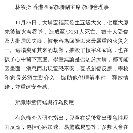
林淑操 香港區家教聯副主席 教聯會理事
11月26日，大埔宏福苑發生五級大火，七座大廈
先後被火海吞噬，造成至少151人死亡、數十人受傷
及大批居民失蹤，被形容為回歸以來最嚴重的火災之
一。這場突如其來的劫難，摧毀了樓宇和家庭，也在
孩子心中留下震盪。學童無論是否居於大埔，都可能
因畫面、消息而出現驚恐不安，甚或創傷反應，學校
和家長必須主動介入，協助他們理解事件，釋放情
緒，並重建安全感。
辨識學童情緒與行為反應
有危機介入研究指出，兒童在災後常出現急性壓
力反應，包括心跳加速、易驚或易怒等，多數人會在