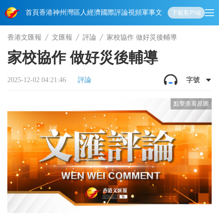
首頁
香港
神州
灣區人
經濟
國際
評論
視頻
軍事
文化
娛樂
生活
教育
體
下載客戶端
香港文匯報
文匯報
評論
家校協作 做好災後輔導
家校協作 做好災後輔導
2025-12-02 04:21:46
評論
字號