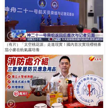
（有片）「太空桃花源」走進現實！國內首次實現櫻桃番
茄小麥在軌氣霧培養