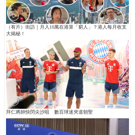
（有片）街訪｜月入10萬在港算「窮人」？港人每月收支
大揭秘！
拜仁將帥快閃尖沙咀 數百球迷夾道朝聖