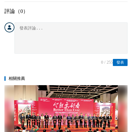
評論（
0
）
0
/ 255
發表
相關推薦