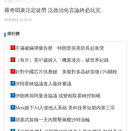
羅奇唱衰注定徒勞 泛政治化言論終必玩完
08月06日 20:24:10
排行榜
1
不滿被瞞彈藥告罄 特朗普與美防長起衝突
2
（有片）英97歲婦人「機翼漫步」破世界紀錄
3
針對中國芯片供應鏈 美擬對多晶矽加徵15%關稅
4
伊阿霍峽協議進入最終審議
5
伊朗將與阿曼達協議 或變相取霍峽控制權
6
Meta旗下AI入侵他人系統 美科技界短期內第三宗
7
胡塞武裝稱一天內襲擊兩艘沙特油輪
8