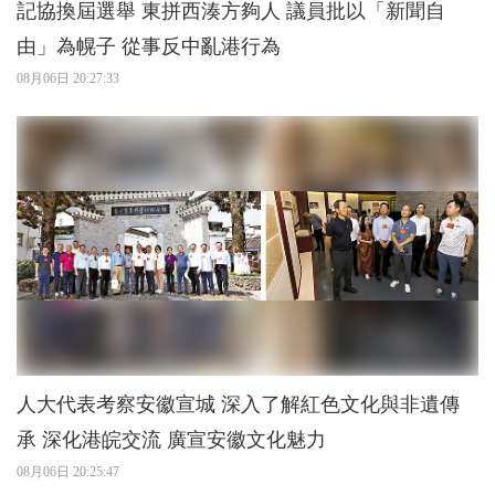
記協換屆選舉 東拼西湊方夠人 議員批以「新聞自
由」為幌子 從事反中亂港行為
08月06日 20:27:33
人大代表考察安徽宣城 深入了解紅色文化與非遺傳
承 深化港皖交流 廣宣安徽文化魅力
08月06日 20:25:47