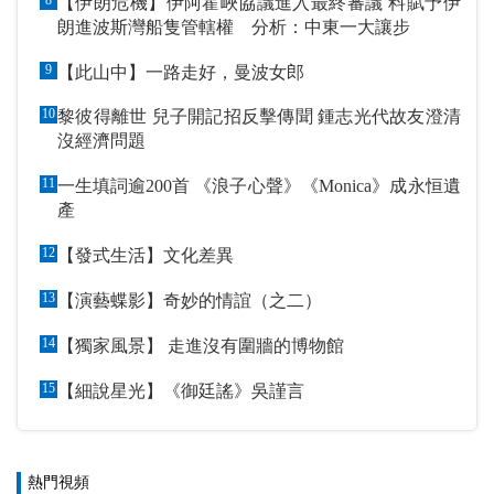
【伊朗危機】伊阿霍峽協議進入最終審議 料賦予伊
朗進波斯灣船隻管轄權 分析：中東一大讓步
9
【此山中】一路走好，曼波女郎
10
黎彼得離世 兒子開記招反擊傳聞 鍾志光代故友澄清
沒經濟問題
11
一生填詞逾200首 《浪子心聲》《Monica》成永恒遺
產
12
【發式生活】文化差異
13
【演藝蝶影】奇妙的情誼（之二）
14
【獨家風景】 走進沒有圍牆的博物館
15
【細說星光】《御廷謠》吳謹言
熱門視頻