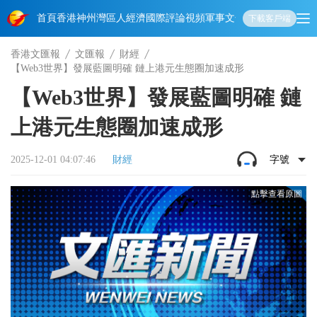
首頁
香港
神州
灣區人
經濟
國際
評論
視頻
軍事
文化
娛樂
生活
教育
體
下載客戶端
香港文匯報
文匯報
財經
【Web3世界】發展藍圖明確 鏈上港元生態圈加速成形
【Web3世界】發展藍圖明確 鏈
上港元生態圈加速成形
2025-12-01 04:07:46
財經
字號