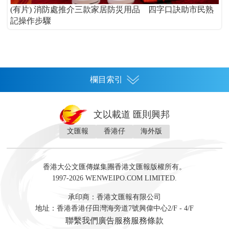
(有片) 消防處推介三款家居防災用品 四字口訣助市民熟
記操作步驟
欄目索引
首頁
文以載道 匯則興邦
香港
文匯報
香港仔
海外版
神州
灣區生活
灣區企業
灣區文化
灣區旅遊
灣區人
灣區人才
灣區政策
灣區服務易
經濟
財經
地產
投資
財評
數字經濟
經湋論
香港大公文匯傳媒集團香港文匯報版權所有。
國際
1997-2026 WENWEIPO.COM LIMITED.
評論
社評
評論
快評
來論
視頻
新聞
訪談
直播
經湋論
承印商：香港文匯報有限公司
軍事
地址：香港香港仔田灣海旁道7號興偉中心2/F - 4/F
文化
文博
藝術
文學
聯繫我們
廣告服務
服務條款
娛樂