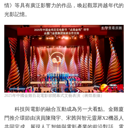
情》等具有廣泛影響力的作品，喚起觀眾跨越年代的
光影記憶。
2025年中國金雞百花電影節開幕式文藝表演（蔣煌基攝）
科技與電影的融合互動成為另一大看點。金雞廈
門推介環節由演員陳飛宇、宋茜與智元靈犀X2機器人
共同完成，展現人工智能與電影產業的前沿對話。電