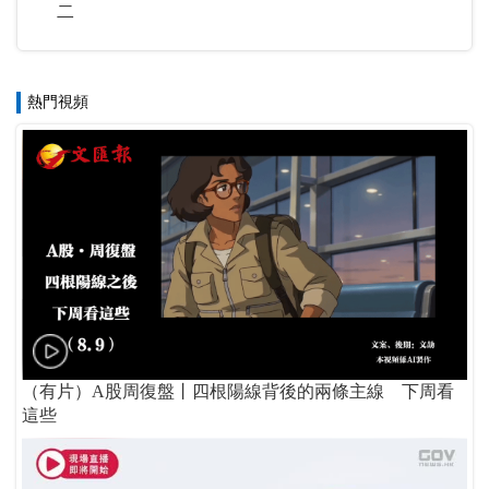
二
熱門視頻
（有片）A股周復盤丨四根陽線背後的兩條主線 下周看
這些