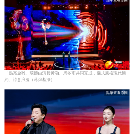
「點亮金雞」環節由演員黃渤、周冬雨共同完成，儀式風格現代簡
約、詩意浪漫（蔣煌基攝）