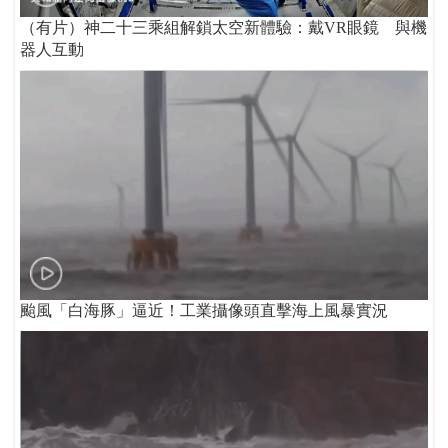
（有片）神二十三乘組解鎖太空新體驗：戴VR眼鏡 與機
器人互動
颱風「白海豚」逼近！工業攝像頭直擊海上風暴實況