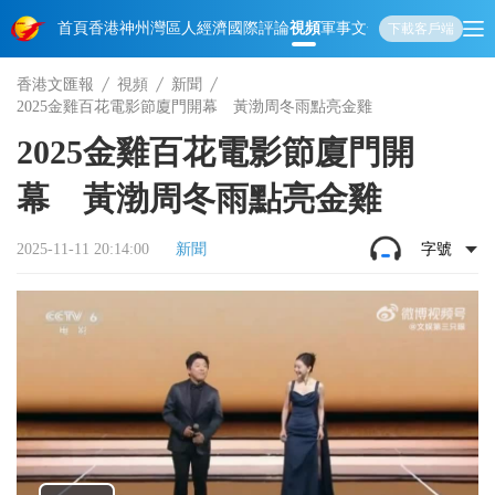
首頁
香港
神州
灣區人
經濟
國際
評論
視頻
軍事
文化
娛樂
生活
教育
體
下載客戶端
香港文匯報
視頻
新聞
2025金雞百花電影節廈門開幕 黃渤周冬雨點亮金雞
2025金雞百花電影節廈門開
幕 黃渤周冬雨點亮金雞
2025-11-11 20:14:00
新聞
字號