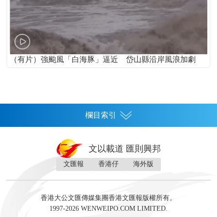
（有片）強颱風「白海豚」逼近 岱山縣沿岸風浪加劇
欄目索引
首頁
文以載道 匯則興邦
香港
文匯報
香港仔
海外版
神州
灣區生活
灣區企業
灣區文化
灣區旅遊
灣區人
灣區人才
灣區政策
灣區服務易
經濟
財經
地產
投資
財評
數字經濟
經湋論
香港大公文匯傳媒集團香港文匯報版權所有。
國際
1997-2026 WENWEIPO.COM LIMITED.
評論
社評
評論
快評
來論