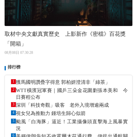
取材中央文獻真實歷史 上影新作《密檔》百花獎
「開箱」
08月08日 07:30:28
排行榜
1
獲馬國明讚疊字得意 郭柏妍澄清非「綠茶」
2
WTT橫濱冠軍賽｜國乒三朵金花圍剿張本美和 今
日賽程公布
3
深圳「科技奇觀」吸客 老外入境增逾兩成
4
視女兒為推動力 鍾培生歸心似箭
5
颱風「白海豚」逼近！工業攝像頭直擊海上風暴實
況
6
美稱伊朗告知不收霍爾木茲通行費 伊提出通航關