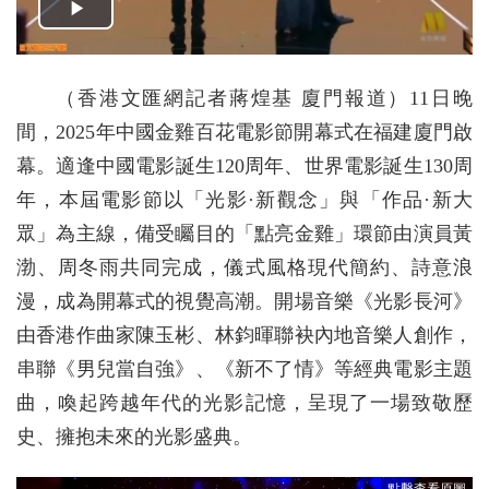
（香港文匯網記者蔣煌基 廈門報道）11日晚
間，2025年中國金雞百花電影節開幕式在福建廈門啟
幕。適逢中國電影誕生120周年、世界電影誕生130周
年，本屆電影節以「光影·新觀念」與「作品·新大
眾」為主線，備受矚目的「點亮金雞」環節由演員黃
渤、周冬雨共同完成，儀式風格現代簡約、詩意浪
漫，成為開幕式的視覺高潮。開場音樂《光影長河》
由香港作曲家陳玉彬、林鈞暉聯袂內地音樂人創作，
串聯《男兒當自強》、《新不了情》等經典電影主題
曲，喚起跨越年代的光影記憶，呈現了一場致敬歷
史、擁抱未來的光影盛典。