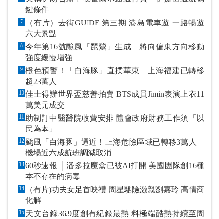
鍵條件
7
（有片）去街GUIDE 第三期 港島電車遊 一路暢遊
六大景點
8
今年第16號颱風「琵鷺」生成 將向偏東方向移動
強度緩慢增強
9
橙色預警！「白海豚」直撲華東 上海福建已轉移
超23萬人
10
佳士得辦世界盃慈善拍賣 BTS成員Jimin表演上衣11
萬美元成交
11
助制訂中醫醫院收費安排 體會政府財務工作須「以
民為本」
12
颱風「白海豚」逼近！上海危險區域已轉移3萬人
機場近六成航班調減取消
13
60秒速報 │ 潘多拉魔盒已被AI打開 美國團隊創16種
本不存在的病毒
14
（有片)功夫女足首映禮 周星馳險激親劉嘉玲 高情商
化解
15
天文台錄36.9度創有紀錄最熱 料極端酷熱持續至周