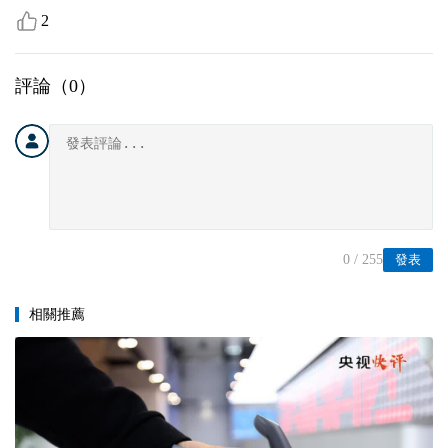
2
評論（
0
）
0
/ 255
發表
相關推薦