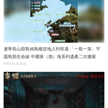
遼寧長山群島候鳥棲息地入列世遺 「一島一策」守
護鳥類生命線 中國黃（渤）海系列遺產二次擴展
07月27日 20:23:32