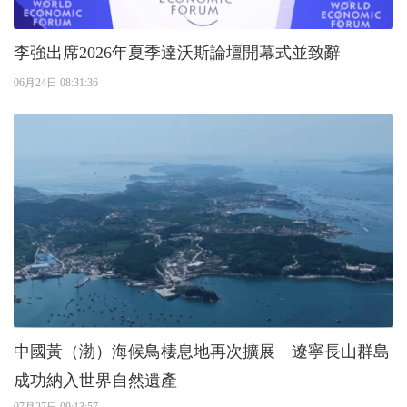
李強出席2026年夏季達沃斯論壇開幕式並致辭
06月24日 08:31:36
中國黃（渤）海候鳥棲息地再次擴展 遼寧長山群島
成功納入世界自然遺產
07月27日 09:13:57