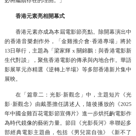
必將繼續存在的理由。」
香港元素亮相開幕式
香港元素亦成為本屆電影節亮點。除開幕演出中
的香港音樂創作外，「金雞推介會·香港專場」將於
13日舉行，主題為「梁家輝 x 關錦鵬：與香港電影新
生代對談」，聚焦香港電影的傳承與內地合作。華語
影展單元亦精選《逆轉上半場》等多部香港新片集中
展映。
在「篇章二：光影·新觀念」中，主題短片《光
影·新觀念》由戴墨擔任講述人，隨後播放的《2025
年中國金雞百花電影節宣傳片》進一步烘托齣電影作
為時代鏡像的藝術力量。節目《光影長河》串聯起多
部經典電影主題曲，包括《男兒當自強》《新不了