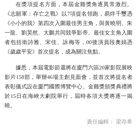
在獎項提名方面，本屆金雞獎角逐異常激烈。
《志願軍：存亡之戰》以7項提名領跑，易烊千璽憑
《小小的我》第四次入圍最佳男主角，與黃曉明、朱
一龍、劉昊然、大鵬共同競爭影帝。最佳女主角入圍
者包括衛詩雅、宋佳、詠梅等，00後演員段奧娟憑
《歲歲平安》首次提名，成為關注焦點。
據悉，本屆電影節還將在廈門六區20家影院展映
影片158部，舉辦46場主創見面會，並首次將提名者
表彰儀式設在廈門國際博覽中心。金雞獎頒獎典禮將
於15日在海峽大劇院舉行，屆時各項大獎將逐一揭
曉。
責任編輯：
梁存希