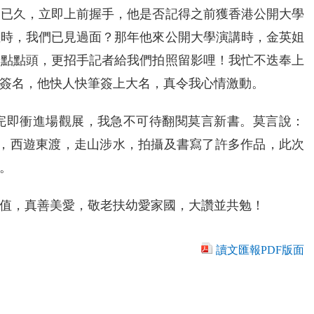
交已久，立即上前握手，他是否記得之前獲香港公開大學
位時，我們已見過面？那年他來公開大學演講時，金英姐
着點點頭，更招手記者給我們拍照留影哩！我忙不迭奉上
簽名，他快人快筆簽上大名，真令我心情激動。
完即衝進場觀展，我急不可待翻閱莫言新書。莫言說：
北，西遊東渡，走山涉水，拍攝及書寫了許多作品，此次
。
值，真善美愛，敬老扶幼愛家國，大讚並共勉！
讀文匯報PDF版面