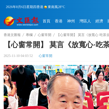
2026年8月6日
星期四
香港
東南風
28°C
首頁
香港
神州
灣區人
經濟
香港文匯報
專欄
心窗常開
【心窗常開】 莫言《放寬心·吃茶
【心窗常開】 莫言《放寬心·吃
2025-11-10 04:03:52
心窗常開