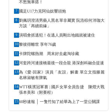
不愁無車搭！
7
國足U17力克阿仙奴響頭炮
8
劉佩玥澄清男藝人黑名單非屬實 阮浩棕何沛珈大
方談「再續前緣」
9
演唱會抓逃犯！在逃人員剛出地鐵就被逮住
10
黎彼得離世 享年76歲
11
卡牌陀螺熱潮 周末好去處淘珍藏
12
河套跨河連接橋最後一段合龍 港深創科融合提速
13
為《愛·回家》演員「友誼」解畫 單立文指滕麗
名林淑敏有脾氣
14
WTT橫濱冠軍賽 | 國乒女單全員告捷 陳熠大戰
張本美和（附賽程）
15
60秒速報 │ 一隻竹知了給華為上了一堂公關課