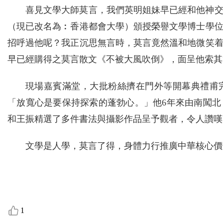
喜見文學大師莫言，我們英明姐妹早已經和他神
（現已改名為︰香港都會大學）頒授榮譽文學博士學
招呼過他呢？我正沉思無言時，莫言竟然溫和地微笑
早已經購得之莫言散文《不被大風吹倒》，面呈他索其
現場嘉賓滿堂，大批粉絲擠在門外等開幕典禮甫
「放寬心是要保持探索的蓬勃心。」他6年來由南闖
和王振精選了多件書法與攝影作品呈予觀者，令人讚嘆
文學是人學，莫言了得，身體力行推廣中華核心價
1