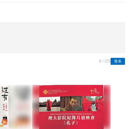
0
/ 255
發表