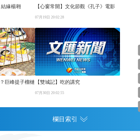
 結緣楊翱
【心窗常開】文化節觀《孔子》電影
07月19日 20:02:28
？巨峰提子榴槤
【雙城記】吃的講究
07月30日 20:02:55
欄目索引