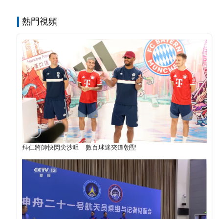
熱門視頻
拜仁將帥快閃尖沙咀 數百球迷夾道朝聖