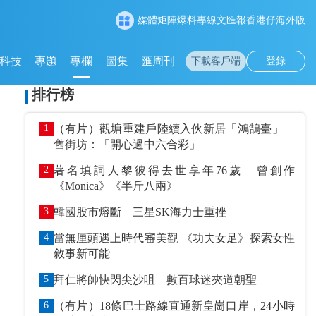
媒體矩陣
爆料專線
文匯報
香港仔
海外版
科技
專題
專欄
圖集
匯周刊
下載客戶端
登錄
排行榜
1
（有片）觀塘重建戶陸續入伙新居「鴻鵠臺」
舊街坊：「開心過中六合彩」
2
著名填詞人黎彼得去世享年76歲 曾創作
《Monica》《半斤八兩》
3
韓國股市熔斷 三星SK海力士重挫
4
當無厘頭遇上時代審美觀 《功夫女足》探索女性
敘事新可能
5
拜仁將帥快閃尖沙咀 數百球迷夾道朝聖
6
（有片）18條巴士路線直通新皇崗口岸，24小時