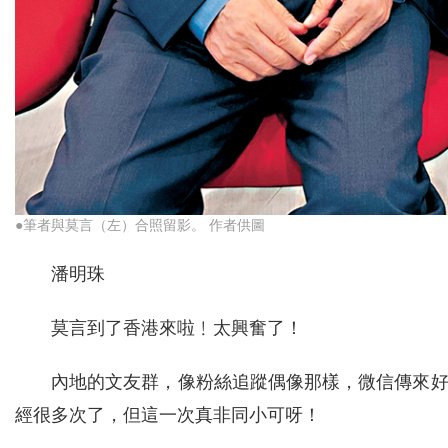
●筆者與莫言（左）合照留影。 作者供圖
潘明珠
莫言到了香港來啦﹗太興奮了！
內地的文友群，像粉絲追蹤偶像那樣，微信傳來
經很多次了，但這一次真非同小可呀！