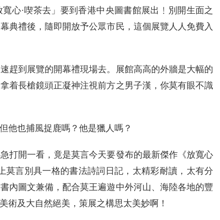
放寬心·喫茶去」要到香港中央圖書館展出﹗別開生面之
開幕典禮後，隨即開放予公眾市民，這個展覽人人免費入
火速趕到展覽的開幕禮現場去。展館高高的外牆是大幅的
、拿着長槍鏡頭正凝神注視前方之男子漢，你莫有眼不識
但他也捕風捉鹿嗎？他是獵人嗎？
心急打開一看，竟是莫言今天要發布的最新傑作《放寬心
加上莫言別具一格的書法詩詞日記，太精彩耐讀，太有分
新書內圖文兼備，配合莫王遍遊中外河山、海陸各地的豐
美術及大自然絕美，策展之構思太美妙啊！