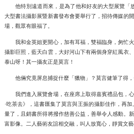
他特別遠道而來，是為了他和好友的大型展覽「
大型書法攝影展暨新書發布會要舉行了，招待傳媒的
場，觀眾有眼福了。
我和金英姐更開心，加有耳福，雙福臨身，匆忙
攝影巨照，藍天白雲，大好河山下有兩個身穿紅風衣
泰山呀！其一攝友正是莫言！
他倆究竟屏息捕捉什麼「獵物」？莫言健筆了得，
我們進入展覽會場，在座席上取得嘉賓禮品包，
·吃茶去》，這書匯集了莫言與王振的攝影佳作，再
量了，且銷書所得將撥作慈善公益，善舉令人感動。
富影像。二人藝術友誼相交融，叫人放寬心，靜賞文藝