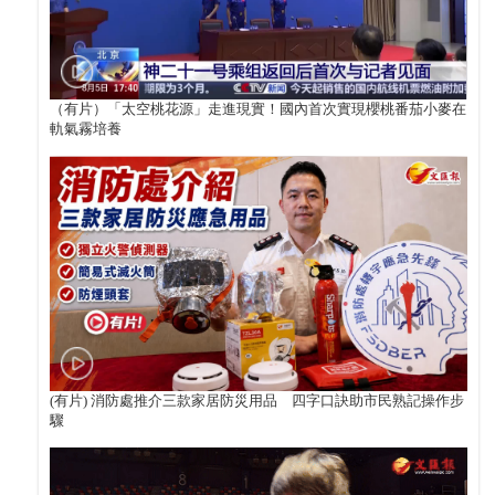
（有片）「太空桃花源」走進現實！國內首次實現櫻桃番茄小麥在
軌氣霧培養
(有片) 消防處推介三款家居防災用品 四字口訣助市民熟記操作步
驟