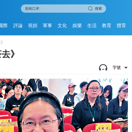
搜索
國際
評論
視頻
軍事
文化
娛樂
生活
教育
體育
去》
茶去》
字號