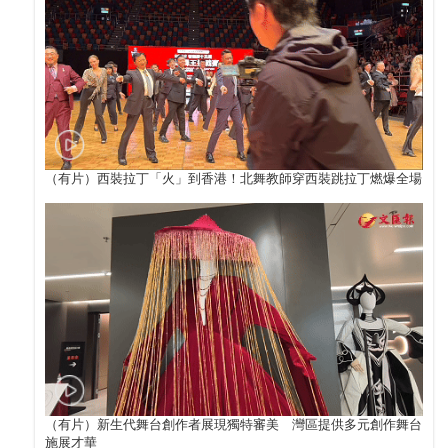
（有片）西裝拉丁「火」到香港！北舞教師穿西裝跳拉丁燃爆全場
（有片）新生代舞台創作者展現獨特審美 灣區提供多元創作舞台
施展才華