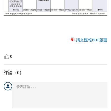
讀文匯報PDF版面
0
評論（
0
）