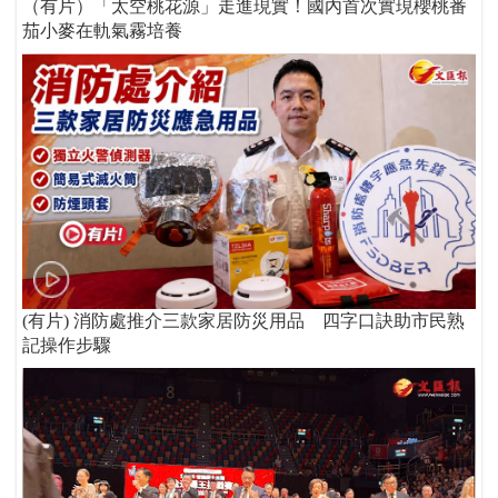
（有片）「太空桃花源」走進現實！國內首次實現櫻桃番
茄小麥在軌氣霧培養
(有片) 消防處推介三款家居防災用品 四字口訣助市民熟
記操作步驟