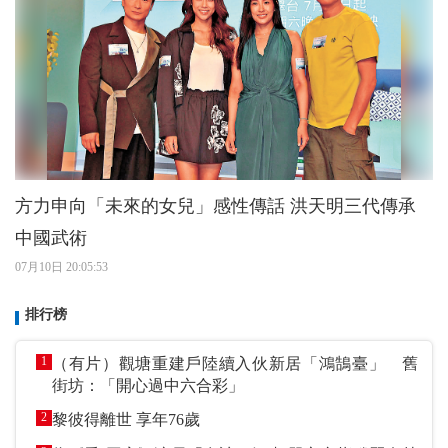
方力申向「未來的女兒」感性傳話 洪天明三代傳承
中國武術
07月10日 20:05:53
排行榜
1
（有片）觀塘重建戶陸續入伙新居「鴻鵠臺」 舊
街坊：「開心過中六合彩」
2
黎彼得離世 享年76歲