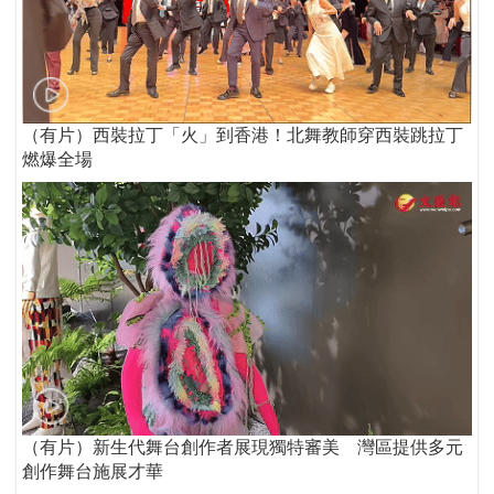
（有片）西裝拉丁「火」到香港！北舞教師穿西裝跳拉丁
燃爆全場
（有片）新生代舞台創作者展現獨特審美 灣區提供多元
創作舞台施展才華