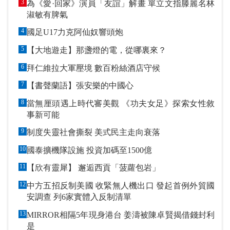
3
為《愛·回家》演員「友誼」解畫 單立文指滕麗名林
淑敏有脾氣
4
國足U17力克阿仙奴響頭炮
5
【大地遊走】那盞燈的電，從哪裏來？
6
拜仁維拉大軍壓境 數百粉絲酒店守候
7
【書聲蘭語】張安樂的中國心
8
當無厘頭遇上時代審美觀 《功夫女足》探索女性敘
事新可能
9
制度失靈社會撕裂 美式民主走向衰落
10
國泰擴機隊設施 投資加碼至1500億
11
【欣有靈犀】 邂逅西貢「菠蘿包岩」
12
中方五招反制美國 收緊無人機出口 發起首例外貿國
安調查 列6家實體入反制清單
13
MIRROR相隔5年現身港台 姜濤被陳卓賢揭借錢封利
是