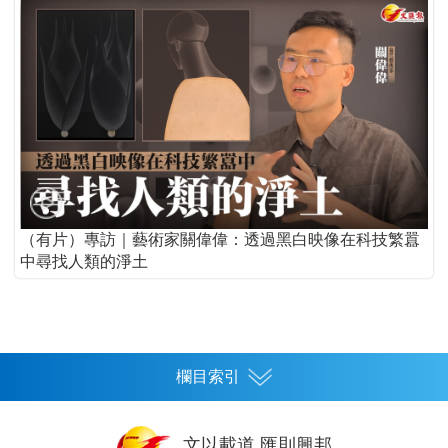
（有片）專訪｜藝術家關偉偉：透過黑白映像在科技繁囂
中尋找人類的淨土
欄目索引
首頁
文以載道 匯則興邦