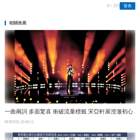
0
/ 255
發表
相關推薦
一曲兩詞 多面驚喜 衝破流量標籤 宋亞軒展澄澈初心
08月05日 20:08:11