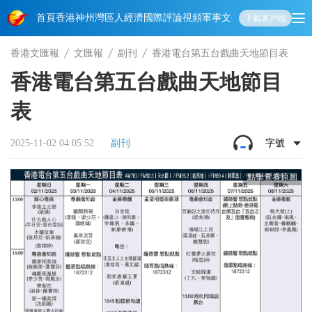
首頁
香港
神州
灣區人
經濟
國際
評論
視頻
軍事
文化
娛樂
生活
教育
體
下載客戶端
香港文匯報
文匯報
副刊
香港電台第五台戲曲天地節目表
香港電台第五台戲曲天地節目
表
2025-11-02 04:05:52
副刊
字號