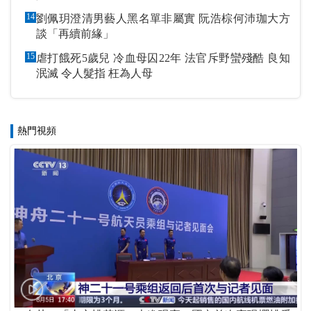
14
劉佩玥澄清男藝人黑名單非屬實 阮浩棕何沛珈大方
談「再續前緣」
15
虐打餓死5歲兒 冷血母囚22年 法官斥野蠻殘酷 良知
泯滅 令人髮指 枉為人母
熱門視頻