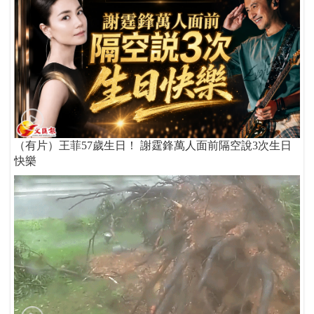
（有片）王菲57歲生日！ 謝霆鋒萬人面前隔空說3次生日
快樂