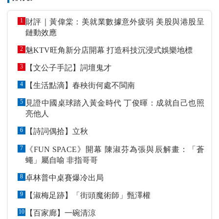
1
財評｜黃偉棠：美就業數據意外疲弱 美股與港股呈
鏈動效應
2
魅KTV旺角新分店開幕 打造科技沉浸式娛樂地標
3
【文公子手記】詞壇鬼才
4
【生活點滴】春秧街何處不閩南
5
見證中國桌球踏入黃金時代 丁俊暉：成就自己也照
亮他人
6
【詩詞偶拾】立秋
7
《FUN SPACE》開幕 陳淑芬為張與辰解畫：「蒼
蠅」屬自喻 非指哥哥
8
卓林普中桌賽爆冷出局
9
【淑梅足跡】「街頭魔術師」甄澤權
10
【百家廊】一碗清涼