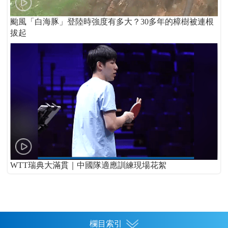
颱風「白海豚」登陸時強度有多大？30多年的樟樹被連根
拔起
WTT瑞典大滿貫｜中國隊適應訓練現場花絮
欄目索引