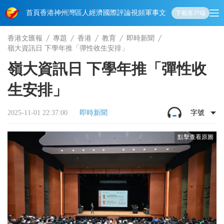
首頁
香港
神州
灣區人
經濟
國際
評論
視頻
軍事
文化
娛樂
生活
教育
體
下載客戶端
香港文匯報
專題
香港
教育
即時新聞
嶺大資訊日 下學年推「彈性收生安排」
嶺大資訊日 下學年推「彈性收
生安排」
2025-11-01 22:37:00
即時新聞
字號