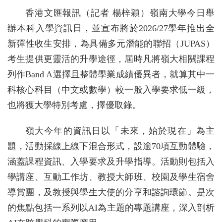
香港文匯報訊（記者 楊梓穎）嶺南大學今日舉
辦本科入學資訊日，並宣布將於2026/27學年推出全
新彈性收生安排，為具備多元潛能的聯招（JUPAS）
考生提供更靈活的升學途徑，屆時凡將嶺大相關課程
列作Band A選擇且整體學業成績優異者，就算其中一
科核心科目（中文或數學）較一般入學要求低一級，
也將獲大學特別考慮，擇優取錄。
嶺大今年的資訊日以「未來，始於現在」為主
題，活動採線上線下混合形式，設逾70項互動體驗，
涵蓋課程資訊、入學要求及升學指導。活動則包括入
學講座、互動工作坊、教授大師班、校園及學生宿舍
導賞團，及教授與學生大使的分享和諮詢環節。是次
的焦點包括一系列以AI為主題的專題講座，深入剖析