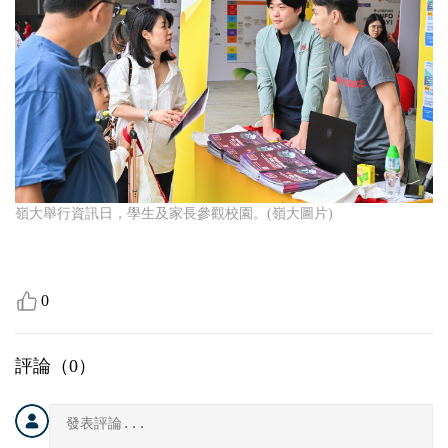
嶺大舉行資訊日，學生及家長參觀校園。(嶺大圖片)
0
評論（
0
）