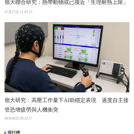
嶺大聯合研究：熱帶動物或已接近「生理耐熱上限」
07月27日 11:45:23
嶺大研究：高壓工作量下AI助穩定表現 過度自主接
管恐增疲勞與人機衝突
08月06日 09:20:37
排行榜