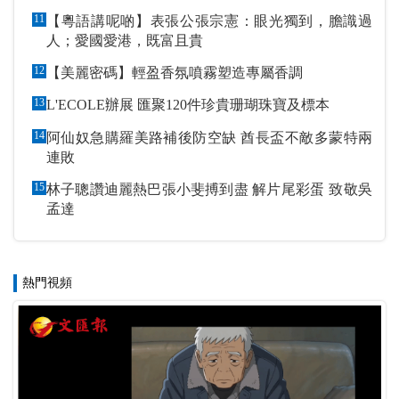
11
【粵語講呢啲】表張公張宗憲：眼光獨到，膽識過
人；愛國愛港，既富且貴
12
【美麗密碼】輕盈香氛噴霧塑造專屬香調
13
L'ECOLE辦展 匯聚120件珍貴珊瑚珠寶及標本
14
阿仙奴急購羅美路補後防空缺 酋長盃不敵多蒙特兩
連敗
15
林子聰讚迪麗熱巴張小斐搏到盡 解片尾彩蛋 致敬吳
孟達
熱門視頻