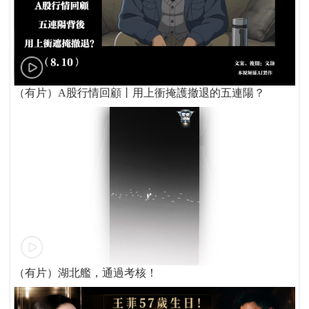
（有片）A股行情回顧丨用上衝掩護撤退的五連陽？
（有片）湖北艦，通過考核！